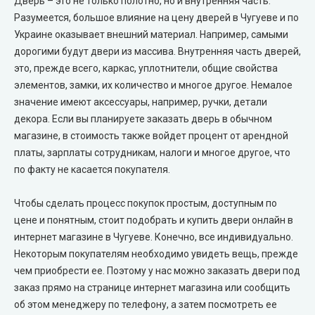
Дверь – это не только полотно, но и внутренняя часть.
Разумеется, большое влияние на цену дверей в Чугуеве и по
City Line Express
Украине оказывает внешний материал. Например, самыми
дорогими будут двери из массива. Внутренняя часть дверей,
Syndicate Doors (Синдикат Дорс)
это, прежде всего, каркас, уплотнители, общие свойства
элементов, замки, их количество и многое другое. Немалое
STDM
значение имеют аксессуары, например, ручки, детали
декора. Если вы планируете заказать дверь в обычном
Gorgania (Горгания)
магазине, в стоимость также войдет процент от арендной
платы, зарплаты сотрудникам, налоги и многое другое, что
Verto (Верто)
по факту не касается покупателя.
EcoDoors (Экодорс)
Чтобы сделать процесс покупок простым, доступным по
цене и понятным, стоит подобрать и купить двери онлайн в
интернет магазине в Чугуеве. Конечно, все индивидуально.
Некоторым покупателям необходимо увидеть вещь, прежде
чем приобрести ее. Поэтому у нас можно заказать двери под
заказ прямо на странице интернет магазина или сообщить
об этом менеджеру по телефону, а затем посмотреть ее