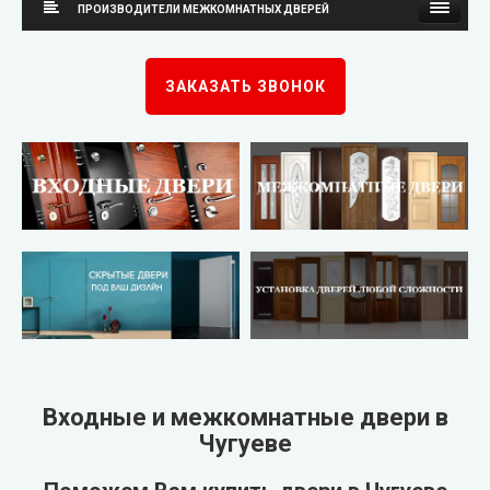
ПРОИЗВОДИТЕЛИ МЕЖКОМНАТНЫХ ДВЕРЕЙ
Каскад
Neman (Неман)
ЗАКАЗАТЬ ЗВОНОК
Steelguard
New Style (Новый Стиль)
Arma (Арма)
Омис
STRAJ (Страж)
KORFAD (Корфад)
Qdoors (Кью Дорс)
Korfad Express (Корфад Экспресс)
FORT (Форт)
Korfad Excellence (краска)
Двери Украины
Terminus (Терминус)
▼
Входные и межкомнатные двери в
Чугуеве
Very Dveri (Вери Двери)
Papa Carlo (Папа Карло)
▼