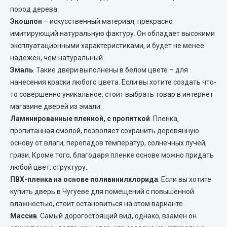
пород дерева.
Двери скрытого монтажа
Экошпон
– искусственный материал, прекрасно
имитирующий натуральную фактуру. Он обладает высокими
эксплуатационными характеристиками, и будет не менее
DOORIS (Дорис)
надежен, чем натуральный.
Эмаль
. Такие двери выполнены в белом цвете – для
BRAMA (Брама)
нанесения краски любого цвета. Если вы хотите создать что-
то совершенно уникальное, стоит выбрать товар в интернет
OMEGA (Омега)
магазине дверей из эмали.
Ламинированные пленкой, с пропиткой
. Пленка,
MSDoors (МСДорс)
пропитанная смолой, позволяет сохранить деревянную
основу от влаги, перепадов температур, солнечных лучей,
KFD (КФД)
грязи. Кроме того, благодаря пленке основе можно придать
любой цвет, структуру.
GRAND (Гранд)
ПВХ-пленка на основе поливинилхлорида
. Если вы хотите
купить дверь в Чугуеве для помещений с повышенной
влажностью, стоит остановиться на этом варианте.
LUXDOORS (ЛюксДорс)
Массив
. Самый дорогостоящий вид, однако, взамен он