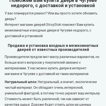
Поможем Вам купить двери в Чугуеве
REDFORT (Редфорт)
недорого, с доставкой и установкой
LEADOR (Леадор)
У вас планируется ремонт? Или вы просто хотите обновить
Abwehr (Абвер)
Leador Express (Леадор Экспресс)
дверь?
Интернет магазин дверей StroyStok поможет Вам купить
Министерство Дверей
Leador Gloss
межкомнатные и входные двери в Чугуеве недорого, с
доставкой и установкой.
Bulat (Булат)
Darumi (Даруми)
Продажа и установка входных и межкомнатных
дверей от известных производителей
BEREZ (Берез)
Экодверка (из массива сосны)
Производители предлагают массу различных вариантов, но
больше всего вопросов у покупателей связано с
MAGDA (Магда)
Статус (Status Doors)
материалами. У нас можно купить двери в интернет
магазине в Чугуеве с доставкой из таких материалов:
ARTIZ (Артиз)
Estet Doors (Эстет Дорс)
Натуральный шпон
. Натуральный, а значит, экологически
чистый материал. Он обладает очень интересной,
Противопожарные двери
Стильные Двери
уникальной фактурой, а потому точно украсит ваш интерьер.
Стоимость может быть различной, так как зависит от
Технические двери
StilDoors (СтилДорс)
качества сырья. Дороже будет стоить шпон из ценных