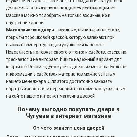
служит очень долго, как и все, что создано из натурально
Portalino Doors (Порталино)
древесины, а также легко поддается реставрации. Из
массива можно подобрать не только входные, но и
Rezult
внутренние двери.
Металлические двери
– входные, выполнены из стали,
CITY (Сити крашенные двери)
покрыты порошковой краской, которую запекают при
высоких температурах для улучшения качества.
Free Style doors (Фри Стайл под покраску)
Поверхность не теряет своего оттенка и свойств, краска не
трескается и не выгорает. Ищите надежный вариант для
Контур
квартиры? Рекомендуем купить дверь из металла. Больше
информации о свойствах материалов можно узнать у
Danapris Doors (Данаприс Дорс)
нашего менеджера. Для этого достаточно заказать
обратный звонок или перезвонить по номерам, указанным
на сайте нашего интернет магазина дверей.
DRUID (Друид)
Почему выгодно покупать двери в
Europe Doors
Чугуеве в интернет магазине
От чего зависит цена дверей
City Line