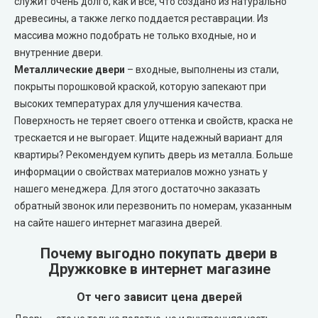
служит очень долго, как и все, что создано из натурально
Portalino Doors (Порталино)
древесины, а также легко поддается реставрации. Из
массива можно подобрать не только входные, но и
Rezult
внутренние двери.
Металлические двери
– входные, выполнены из стали,
CITY (Сити крашенные двери)
покрыты порошковой краской, которую запекают при
высоких температурах для улучшения качества.
Free Style doors (Фри Стайл под покраску)
Поверхность не теряет своего оттенка и свойств, краска не
трескается и не выгорает. Ищите надежный вариант для
Контур
квартиры? Рекомендуем купить дверь из металла. Больше
информации о свойствах материалов можно узнать у
Danapris Doors (Данаприс Дорс)
нашего менеджера. Для этого достаточно заказать
обратный звонок или перезвонить по номерам, указанным
на сайте нашего интернет магазина дверей.
DRUID (Друид)
Почему выгодно покупать двери в
Europe Doors
Дружковке в интернет магазине
От чего зависит цена дверей
City Line