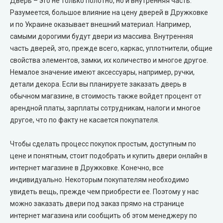
Дверь – это не только полотно, но и внутренняя часть.
Разумеется, большое влияние на цену дверей в Дружковке
City Line Express
и по Украине оказывает внешний материал. Например,
самыми дорогими будут двери из массива. Внутренняя
Syndicate Doors (Синдикат Дорс)
часть дверей, это, прежде всего, каркас, уплотнители, общие
свойства элементов, замки, их количество и многое другое.
STDM
Немалое значение имеют аксессуары, например, ручки,
детали декора. Если вы планируете заказать дверь в
Gorgania (Горгания)
обычном магазине, в стоимость также войдет процент от
арендной платы, зарплаты сотрудникам, налоги и многое
Verto (Верто)
другое, что по факту не касается покупателя.
EcoDoors (Экодорс)
Чтобы сделать процесс покупок простым, доступным по
цене и понятным, стоит подобрать и купить двери онлайн в
интернет магазине в Дружковке. Конечно, все
индивидуально. Некоторым покупателям необходимо
увидеть вещь, прежде чем приобрести ее. Поэтому у нас
можно заказать двери под заказ прямо на странице
интернет магазина или сообщить об этом менеджеру по