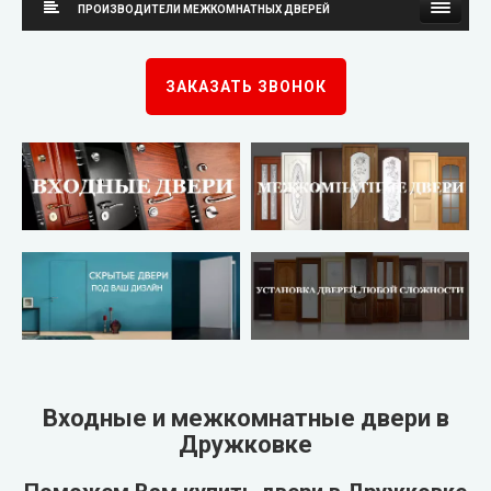
ПРОИЗВОДИТЕЛИ МЕЖКОМНАТНЫХ ДВЕРЕЙ
Каскад
Neman (Неман)
ЗАКАЗАТЬ ЗВОНОК
Steelguard
New Style (Новый Стиль)
Arma (Арма)
Омис
STRAJ (Страж)
KORFAD (Корфад)
Qdoors (Кью Дорс)
Korfad Express (Корфад Экспресс)
FORT (Форт)
Korfad Excellence (краска)
Двери Украины
Terminus (Терминус)
▼
Входные и межкомнатные двери в
Дружковке
Very Dveri (Вери Двери)
Papa Carlo (Папа Карло)
▼