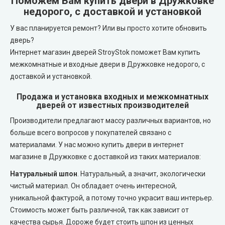
Поможем Вам купить двери в Дружковке
REDFORT (Редфорт)
недорого, с доставкой и установкой
LEADOR (Леадор)
У вас планируется ремонт? Или вы просто хотите обновить
Abwehr (Абвер)
Leador Express (Леадор Экспресс)
дверь?
Интернет магазин дверей StroyStok поможет Вам купить
Министерство Дверей
Leador Gloss
межкомнатные и входные двери в Дружковке недорого, с
доставкой и установкой.
Bulat (Булат)
Darumi (Даруми)
Продажа и установка входных и межкомнатных
дверей от известных производителей
BEREZ (Берез)
Экодверка (из массива сосны)
Производители предлагают массу различных вариантов, но
больше всего вопросов у покупателей связано с
MAGDA (Магда)
Статус (Status Doors)
материалами. У нас можно купить двери в интернет
магазине в Дружковке с доставкой из таких материалов:
ARTIZ (Артиз)
Estet Doors (Эстет Дорс)
Натуральный шпон
. Натуральный, а значит, экологически
чистый материал. Он обладает очень интересной,
Противопожарные двери
Стильные Двери
уникальной фактурой, а потому точно украсит ваш интерьер.
Стоимость может быть различной, так как зависит от
Технические двери
StilDoors (СтилДорс)
качества сырья. Дороже будет стоить шпон из ценных