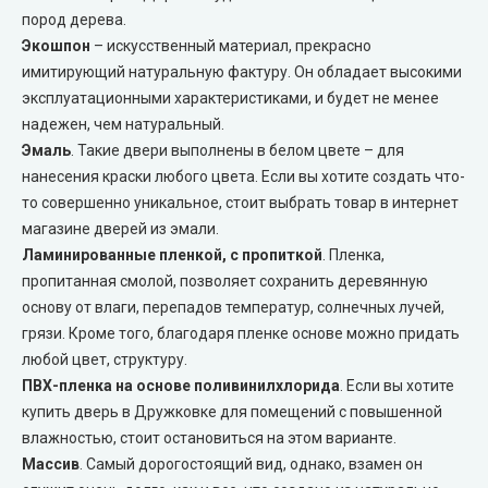
пород дерева.
Двери скрытого монтажа
Экошпон
– искусственный материал, прекрасно
имитирующий натуральную фактуру. Он обладает высокими
эксплуатационными характеристиками, и будет не менее
DOORIS (Дорис)
надежен, чем натуральный.
Эмаль
. Такие двери выполнены в белом цвете – для
BRAMA (Брама)
нанесения краски любого цвета. Если вы хотите создать что-
то совершенно уникальное, стоит выбрать товар в интернет
OMEGA (Омега)
магазине дверей из эмали.
Ламинированные пленкой, с пропиткой
. Пленка,
MSDoors (МСДорс)
пропитанная смолой, позволяет сохранить деревянную
основу от влаги, перепадов температур, солнечных лучей,
KFD (КФД)
грязи. Кроме того, благодаря пленке основе можно придать
любой цвет, структуру.
GRAND (Гранд)
ПВХ-пленка на основе поливинилхлорида
. Если вы хотите
купить дверь в Дружковке для помещений с повышенной
влажностью, стоит остановиться на этом варианте.
LUXDOORS (ЛюксДорс)
Массив
. Самый дорогостоящий вид, однако, взамен он