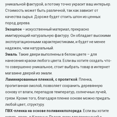
Технические двери
StilDoors (СтилДорс)
уникальной фактурой, а потому точно украсит ваш интерьер.
Стоимость может быть различной, так как зависит от
Двери скрытого монтажа
качества сырья. Дороже будет стоить шпон из ценных
пород дерева.
Экошпон
– искусственный материал, прекрасно
DOORIS (Дорис)
имитирующий натуральную фактуру. Он обладает высокими
эксплуатационными характеристиками, и будет не менее
BRAMA (Брама)
надежен, чем натуральный.
Эмаль
. Такие двери выполнены в белом цвете – для
OMEGA (Омега)
нанесения краски любого цвета. Если вы хотите создать что-
то совершенно уникальное, стоит выбрать товар в интернет
MSDoors (МСДорс)
магазине дверей из эмали.
Ламинированные пленкой, с пропиткой
. Пленка,
KFD (КФД)
пропитанная смолой, позволяет сохранить деревянную
основу от влаги, перепадов температур, солнечных лучей,
GRAND (Гранд)
грязи. Кроме того, благодаря пленке основе можно придать
любой цвет, структуру.
ПВХ-пленка на основе поливинилхлорида
. Если вы хотите
LUXDOORS (ЛюксДорс)
купить дверь в Каменце-Подольском для помещений с