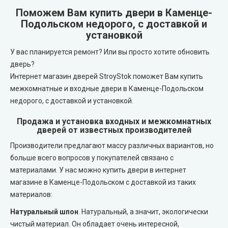
Поможем Вам купить двери в Каменце-
REDFORT (Редфорт)
Подольском недорого, с доставкой и
LEADOR (Леадор)
установкой
Abwehr (Абвер)
Leador Express (Леадор Экспресс)
У вас планируется ремонт? Или вы просто хотите обновить
дверь?
Министерство Дверей
Leador Gloss
Интернет магазин дверей StroyStok поможет Вам купить
межкомнатные и входные двери в Каменце-Подольском
Bulat (Булат)
недорого, с доставкой и установкой.
Darumi (Даруми)
Продажа и установка входных и межкомнатных
BEREZ (Берез)
Экодверка (из массива сосны)
дверей от известных производителей
Производители предлагают массу различных вариантов, но
MAGDA (Магда)
Статус (Status Doors)
больше всего вопросов у покупателей связано с
материалами. У нас можно купить двери в интернет
ARTIZ (Артиз)
Estet Doors (Эстет Дорс)
магазине в Каменце-Подольском с доставкой из таких
материалов:
Противопожарные двери
Стильные Двери
Натуральный шпон
. Натуральный, а значит, экологически
чистый материал. Он обладает очень интересной,