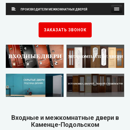
Стильные Двери
ПРОИЗВОДИТЕЛИ МЕЖКОМНАТНЫХ ДВЕРЕЙ
Каскад
Neman (Неман)
ЗАКАЗАТЬ ЗВОНОК
Steelguard
New Style (Новый Стиль)
Arma (Арма)
Омис
STRAJ (Страж)
KORFAD (Корфад)
Qdoors (Кью Дорс)
Korfad Express (Корфад Экспресс)
FORT (Форт)
Korfad Excellence (краска)
Двери Украины
Terminus (Терминус)
▼
Входные и межкомнатные двери в
Каменце-Подольском
Very Dveri (Вери Двери)
Papa Carlo (Папа Карло)
▼