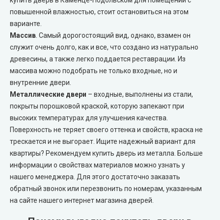
повышенной влажностью, стоит остановиться на этом
Portalino Doors (Порталино)
варианте.
Массив
. Самый дорогостоящий вид, однако, взамен он
Rezult
служит очень долго, как и все, что создано из натурально
древесины, а также легко поддается реставрации. Из
CITY (Сити крашенные двери)
массива можно подобрать не только входные, но и
внутренние двери.
Free Style doors (Фри Стайл под покраску)
Металлические двери
– входные, выполнены из стали,
покрыты порошковой краской, которую запекают при
Контур
высоких температурах для улучшения качества.
Поверхность не теряет своего оттенка и свойств, краска не
трескается и не выгорает. Ищите надежный вариант для
Danapris Doors (Данаприс Дорс)
квартиры? Рекомендуем купить дверь из металла. Больше
информации о свойствах материалов можно узнать у
DRUID (Друид)
нашего менеджера. Для этого достаточно заказать
обратный звонок или перезвонить по номерам, указанным
Europe Doors
на сайте нашего интернет магазина дверей.
City Line