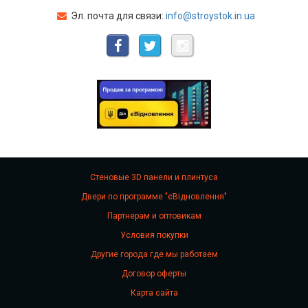
Эл. почта для связи:
info@stroystok.in.ua
Стеновые 3D панели и плинтуса
Двери по программе "єВідновлення"
Партнерам и оптовикам
Условия покупки
Другие города где мы работаем
Договор оферты
Карта сайта