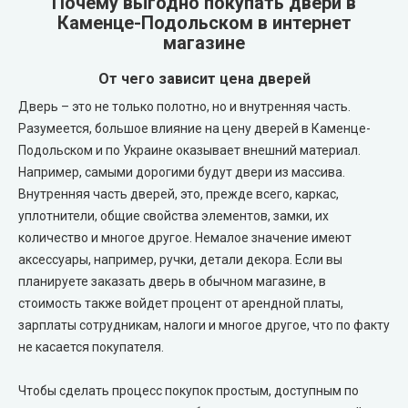
Почему выгодно покупать двери в
Каменце-Подольском в интернет
магазине
City Line Express
От чего зависит цена дверей
Syndicate Doors (Синдикат Дорс)
Дверь – это не только полотно, но и внутренняя часть.
Разумеется, большое влияние на цену дверей в Каменце-
STDM
Подольском и по Украине оказывает внешний материал.
Например, самыми дорогими будут двери из массива.
Gorgania (Горгания)
Внутренняя часть дверей, это, прежде всего, каркас,
уплотнители, общие свойства элементов, замки, их
Verto (Верто)
количество и многое другое. Немалое значение имеют
аксессуары, например, ручки, детали декора. Если вы
EcoDoors (Экодорс)
планируете заказать дверь в обычном магазине, в
стоимость также войдет процент от арендной платы,
зарплаты сотрудникам, налоги и многое другое, что по факту
не касается покупателя.
Чтобы сделать процесс покупок простым, доступным по