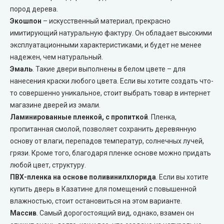
пород дерева.
Двери скрытого монтажа
Экошпон
– искусственный материал, прекрасно
имитирующий натуральную фактуру. Он обладает высокими
эксплуатационными характеристиками, и будет не менее
DOORIS (Дорис)
надежен, чем натуральный.
Эмаль
. Такие двери выполнены в белом цвете – для
BRAMA (Брама)
нанесения краски любого цвета. Если вы хотите создать что-
то совершенно уникальное, стоит выбрать товар в интернет
OMEGA (Омега)
магазине дверей из эмали.
Ламинированные пленкой, с пропиткой
. Пленка,
MSDoors (МСДорс)
пропитанная смолой, позволяет сохранить деревянную
основу от влаги, перепадов температур, солнечных лучей,
KFD (КФД)
грязи. Кроме того, благодаря пленке основе можно придать
любой цвет, структуру.
GRAND (Гранд)
ПВХ-пленка на основе поливинилхлорида
. Если вы хотите
купить дверь в Казатине для помещений с повышенной
влажностью, стоит остановиться на этом варианте.
LUXDOORS (ЛюксДорс)
Массив
. Самый дорогостоящий вид, однако, взамен он