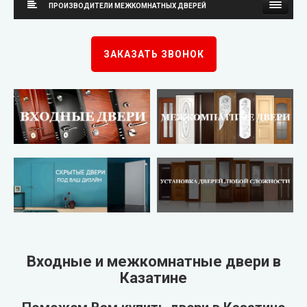
ПРОИЗВОДИТЕЛИ МЕЖКОМНАТНЫХ ДВЕРЕЙ
Каскад
Neman (Неман)
ЗАКАЗАТЬ ЗВОНОК
Steelguard
New Style (Новый Стиль)
Arma (Арма)
Омис
STRAJ (Страж)
KORFAD (Корфад)
Qdoors (Кью Дорс)
Korfad Express (Корфад Экспресс)
FORT (Форт)
Korfad Excellence (краска)
Двери Украины
Terminus (Терминус)
▼
Входные и межкомнатные двери в
Казатине
Very Dveri (Вери Двери)
Papa Carlo (Папа Карло)
▼