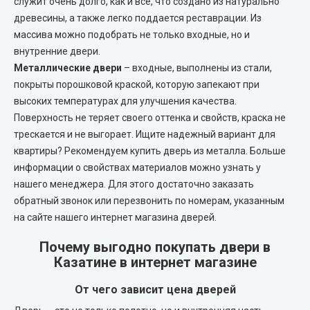
служит очень долго, как и все, что создано из натурально
Portalino Doors (Порталино)
древесины, а также легко поддается реставрации. Из
массива можно подобрать не только входные, но и
Rezult
внутренние двери.
Металлические двери
– входные, выполнены из стали,
CITY (Сити крашенные двери)
покрыты порошковой краской, которую запекают при
высоких температурах для улучшения качества.
Free Style doors (Фри Стайл под покраску)
Поверхность не теряет своего оттенка и свойств, краска не
трескается и не выгорает. Ищите надежный вариант для
Контур
квартиры? Рекомендуем купить дверь из металла. Больше
информации о свойствах материалов можно узнать у
Danapris Doors (Данаприс Дорс)
нашего менеджера. Для этого достаточно заказать
обратный звонок или перезвонить по номерам, указанным
на сайте нашего интернет магазина дверей.
DRUID (Друид)
Почему выгодно покупать двери в
Europe Doors
Казатине в интернет магазине
От чего зависит цена дверей
City Line