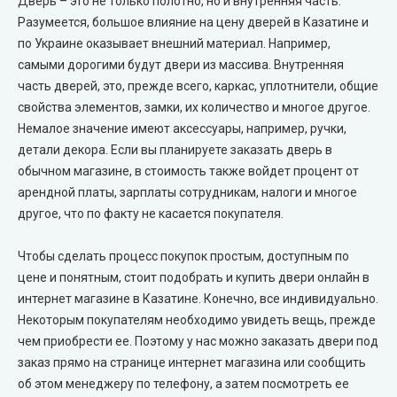
Дверь – это не только полотно, но и внутренняя часть.
Разумеется, большое влияние на цену дверей в Казатине и
City Line Express
по Украине оказывает внешний материал. Например,
самыми дорогими будут двери из массива. Внутренняя
Syndicate Doors (Синдикат Дорс)
часть дверей, это, прежде всего, каркас, уплотнители, общие
свойства элементов, замки, их количество и многое другое.
STDM
Немалое значение имеют аксессуары, например, ручки,
детали декора. Если вы планируете заказать дверь в
Gorgania (Горгания)
обычном магазине, в стоимость также войдет процент от
арендной платы, зарплаты сотрудникам, налоги и многое
Verto (Верто)
другое, что по факту не касается покупателя.
EcoDoors (Экодорс)
Чтобы сделать процесс покупок простым, доступным по
цене и понятным, стоит подобрать и купить двери онлайн в
интернет магазине в Казатине. Конечно, все индивидуально.
Некоторым покупателям необходимо увидеть вещь, прежде
чем приобрести ее. Поэтому у нас можно заказать двери под
заказ прямо на странице интернет магазина или сообщить
об этом менеджеру по телефону, а затем посмотреть ее