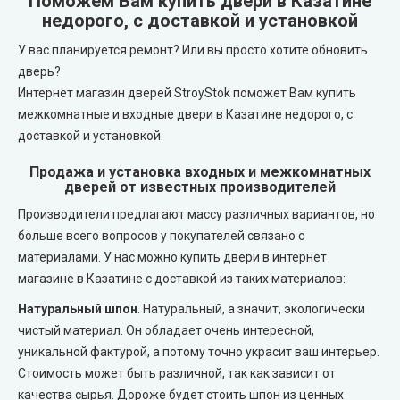
Поможем Вам купить двери в Казатине
REDFORT (Редфорт)
недорого, с доставкой и установкой
LEADOR (Леадор)
У вас планируется ремонт? Или вы просто хотите обновить
Abwehr (Абвер)
Leador Express (Леадор Экспресс)
дверь?
Интернет магазин дверей StroyStok поможет Вам купить
Министерство Дверей
Leador Gloss
межкомнатные и входные двери в Казатине недорого, с
доставкой и установкой.
Bulat (Булат)
Darumi (Даруми)
Продажа и установка входных и межкомнатных
дверей от известных производителей
BEREZ (Берез)
Экодверка (из массива сосны)
Производители предлагают массу различных вариантов, но
больше всего вопросов у покупателей связано с
MAGDA (Магда)
Статус (Status Doors)
материалами. У нас можно купить двери в интернет
магазине в Казатине с доставкой из таких материалов:
ARTIZ (Артиз)
Estet Doors (Эстет Дорс)
Натуральный шпон
. Натуральный, а значит, экологически
чистый материал. Он обладает очень интересной,
Противопожарные двери
Стильные Двери
уникальной фактурой, а потому точно украсит ваш интерьер.
Стоимость может быть различной, так как зависит от
Технические двери
StilDoors (СтилДорс)
качества сырья. Дороже будет стоить шпон из ценных