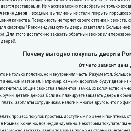
ддается реставрации. Из массива можно подобрать не только входн
ческие двери
– входные, выполнены из стали, покрыты порошково
ения качества. Поверхность не теряет своего оттенка и свойств, 
для квартиры? Рекомендуем купить дверь из металла. Больше инф
а. Для этого достаточно заказать обратный звонок или перезвони
 дверей.
Почему выгодно покупать двери в Ро
От чего зависит цена
то не только полотно, но и внутренняя часть. Разумеется, большо
т внешний материал. Например, самыми дорогими будут двери из ма
уплотнители, общие свойства элементов, замки, их количество и мн
, ручки, детали декора. Если вы планируете заказать дверь в обыч
платы, зарплаты сотрудникам, налоги и многое другое, что по факт
елать процесс покупок простым, доступным по цене и понятным, ст
 в Ромнах. Конечно, все индивидуально. Некоторым покупателям н
у нас можно заказать двери под заказ прямо на странице интерне