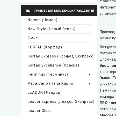
У вас пл
Интернет
Стильные Двери
ПРОИЗВОДИТЕЛИ МЕЖКОМНАТНЫХ ДВЕРЕЙ
установк
Neman (Неман)
Каскад
New Style (Новый Стиль)
Производ
Steelguard
Омис
можно ку
Натурал
KORFAD (Корфад)
Arma (Арма)
потому т
Korfad Express (Корфад Экспресс)
шпон из 
STRAJ (Страж)
Korfad Excellence (краска)
Экошпон
характер
Terminus (Терминус)
Qdoors (Кью Дорс)
Эмаль
. 
Papa Carlo (Папа Карло)
уникальн
FORT (Форт)
Ламиниро
LEADOR (Леадор)
температу
Leador Express (Леадор Экспресс)
ПВХ-плен
Двери Украины
останови
Leador Gloss
Массив
.