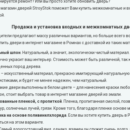
анируется ремонт? Или вы просто хотите обновить дверь?
 магазин дверей StroyStok поможет Вам купить межкомнатные и вх
ой.
Продажа и установка входных и межкомнатных дв
ители предлагают массу различных вариантов, но больше всего во
пить двери в интернет магазине в Ромнах с доставкой из таких ма
ьный шпон
. Натуральный, а значит, экологически чистый материал
очно украсит ваш интерьер. Стоимость может быть различной, так 
ценных пород дерева.
– искусственный материал, прекрасно имитирующий натуральную
истиками, и будет не менее надежен, чем натуральный.
Такие двери выполнены в белом цвете – для нанесения краски любо
ое, стоит выбрать товар в интернет магазине дверей из эмали.
ванные пленкой, с пропиткой
. Пленка, пропитанная смолой, поз
р, солнечных лучей, грязи. Кроме того, благодаря пленке основе 
ка на основе поливинилхлорида
. Если вы хотите купить дверь 
ться на этом варианте.
 Самый дорогостоящий вид, однако, взамен он служит очень долго, 