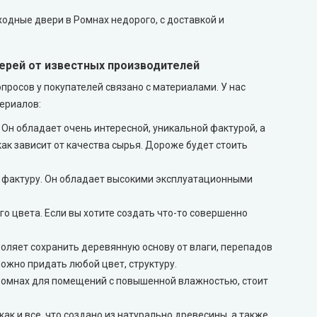
одные двери в Ромнах недорого, с доставкой и
ерей от известных производителей
просов у покупателей связано с материалами. У нас
териалов:
. Он обладает очень интересной, уникальной фактурой, а
как зависит от качества сырья. Дороже будет стоить
 фактуру. Он обладает высокими эксплуатационными
го цвета. Если вы хотите создать что-то совершенно
воляет сохранить деревянную основу от влаги, перепадов
можно придать любой цвет, структуру.
в Ромнах для помещений с повышенной влажностью, стоит
как и все, что создано из натурально древесины, а также