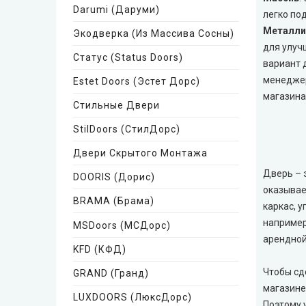
Very Dveri (Вери Двери)
Darumi (Даруми)
легко по
Металли
Экодверка (из Массива Сосны)
REDFORT (Редфорт)
для улучш
Статус (Status Doors)
вариант 
Abwehr (Абвер)
менеджер
Estet Doors (Эстет Дорс)
магазина
Стильные Двери
Министерство Дверей
StilDoors (СтилДорс)
Bulat (Булат)
Двери Скрытого Монтажа
Дверь – э
DOORIS (Дорис)
BEREZ (Берез)
оказывае
BRAMA (Брама)
каркас, 
MAGDA (Магда)
например
MSDoors (МСДорс)
арендной 
ARTIZ (Артиз)
KFD (КФД)
Чтобы сд
GRAND (Гранд)
Противопожарные двери
магазине
LUXDOORS (ЛюксДорс)
Поэтому 