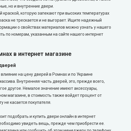
ые, но и внутренние двери.
й краской, которую запекают при высоких температурах
краска не трескается и не выгорает. Ищите надежный
ормации о свойствах материалов можно узнать у нашего
ть по номерам, указанным на сайте нашего интернет
мнах в интернет магазине
 дверей
е влияние на цену дверей в Ромнах и по Украине
ссива. Внутренняя часть дверей, это, прежде всего,
огое другое. Немалое значение имеют аксессуары,
ном магазине, в стоимость также войдет процент от
у не касается покупателя.
оит подобрать и купить двери онлайн в интернет
еобходимо увидеть вещь, прежде чем приобрести ее.
т магазина или сообщить об этом менеджеру по телефону,