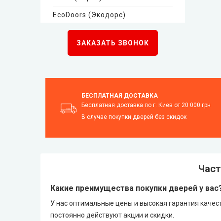
EcoDoors (Экодорс)
Neman (Неман)
ЗАКАЗАТЬ ЗВОНОК
New Style (Новый Стиль)
Омис
БЕСПЛАТНАЯ ДОСТАВКА
Бесплатная доставка по г. Киев от 20 000 грн
KORFAD (Корфад)
В случае покупки дверей без скидок
Korfad Express (Корфад Экспресс)
Korfad Excellence (краска)
Част
Какие преимущества покупки дверей у вас
Terminus (Терминус)
▼
У нас оптимальные цены и высокая гарантия качес
Papa Carlo (Папа Карло)
▼
постоянно действуют акции и скидки.