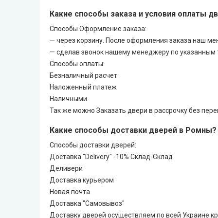
Какие способы заказа и условия оплаты д
LEADOR (Леадор)
Способы Оформление заказа:
— через корзину. После оформления заказа наш ме
Leador Express (Леадор Экспресс)
— сделав звонок нашему менеджеру по указанным т
Способы оплаты:
Leador Gloss
Безналичный расчет
Наложенный платеж
Darumi (Даруми)
Наличными
Так же можно Заказать двери в рассрочку без пере
Экодверка (из массива сосны)
Какие способы доставки дверей в Ромны?
Статус (Status Doors)
Способы доставки дверей:
Доставка "Delivery" -10% Склад-Склад
Деливери
Estet Doors (Эстет Дорс)
Доставка курьером
Новая почта
Стильные Двери
Доставка "Самовывоз"
Доставку дверей осуществляем по всей Украине к