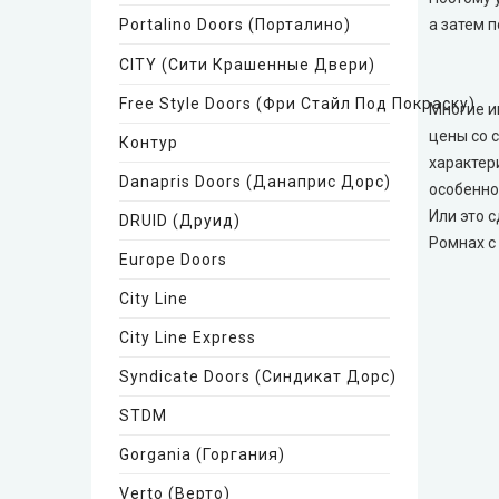
Технические двери
Portalino Doors (Порталино)
а затем 
CITY (Сити Крашенные Двери)
Free Style Doors (Фри Стайл Под Покраску)
Многие и
цены со 
Контур
характер
Danapris Doors (Данаприс Дорс)
особенно
Или это 
DRUID (Друид)
Ромнах с
Europe Doors
City Line
City Line Express
Syndicate Doors (Синдикат Дорс)
STDM
Gorgania (Горгания)
Verto (Верто)