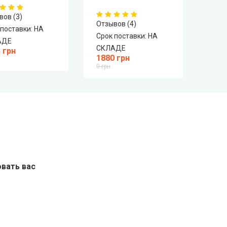
вов (3)
Отзывов (4)
Отзы
 поставки:
НА
Срок поставки:
НА
Срок
АДЕ
СКЛАДЕ
СКЛ
 грн
1880 грн
259
0 грн
0 грн
вать вас