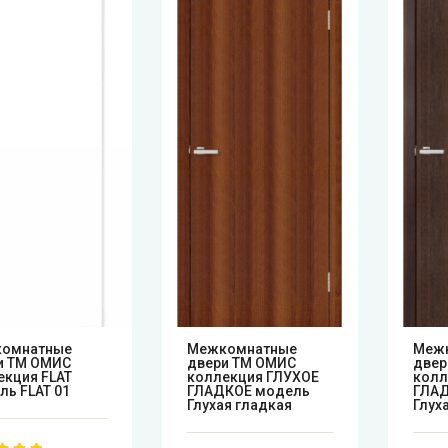
омнатные
Mежкомнатные
Mеж
и ТМ ОМИС
двери ТМ ОМИС
двер
екция FLAT
коллекция ГЛУХОЕ
колл
ль FLAT 01
ГЛАДКОЕ модель
ГЛАД
Глухая гладкая
Глух