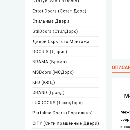
Статус (Status Doors)
Estet Doors (Эстет Дорс)
Стильные Двери
StilDoors (СтилДорс)
Двери Скрытого Монтажа
DOORIS (Дорис)
BRAMA (Брама)
ОПИСА
MSDoors (МСДорс)
KFD (КФД)
GRAND (Гранд)
M
LUXDOORS (ЛюксДорс)
Mежк
Portalino Doors (Порталино)
совр
CITY (Сити Крашенные Двери)
клас