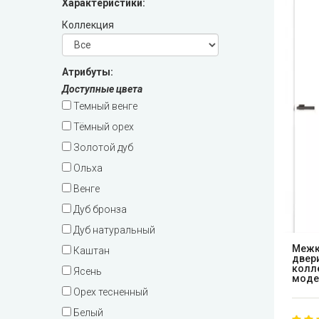
Характеристики:
Leador Express (Леадор Экспресс)
Коллекция
Leador Gloss
Атрибуты:
Darumi (Даруми)
Доступные цвета
Темный венге
Экодверка (из массива сосны)
Тёмный орех
Золотой дуб
Статус (Status Doors)
Ольха
Венге
Estet Doors (Эстет Дорс)
Дуб бронза
Стильные Двери
Дуб натуральный
Mежк
Каштан
двер
StilDoors (СтилДорс)
колл
Ясень
моде
Орех тесненный
Двери скрытого монтажа
Белый