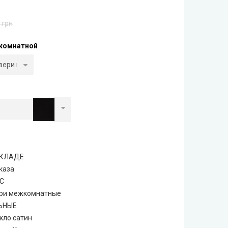
 грн
комнатной
 СКЛАДЕ
каза
С
ри межкомнатные
ЬНЫЕ
кло сатин