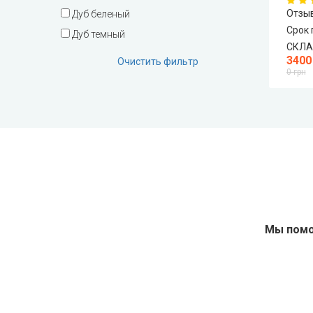
Отзыв
Дуб беленый
DOORIS (Дорис)
Срок 
Дуб темный
СКЛ
BRAMA (Брама)
3400
Очистить фильтр
0 грн
OMEGA (Омега)
MSDoors (МСДорс)
KFD (КФД)
GRAND (Гранд)
Мы помо
LUXDOORS (ЛюксДорс)
Portalino Doors (Порталино)
Rezult