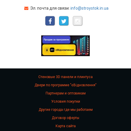
Эл. почта для связи:
info@stroystok.in.ua
Стеновые 3D панели и плинтуса
Двери по программе "єВідновлення"
Партнерам и оптовикам
Условия покупки
Другие города где мы работаем
Договор оферты
Карта сайта