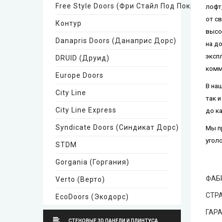
Free Style Doors (Фри Стайл Под Покраску)
лофт
от с
Контур
высо
Danapris Doors (Данаприс Дорс)
на д
эксп
DRUID (Друид)
комм
Europe Doors
В на
City Line
так 
City Line Express
до к
Syndicate Doors (Синдикат Дорс)
Мы п
угол
STDM
Gorgania (Горгания)
ФАБ
Verto (Верто)
СТРА
EcoDoors (Экодорс)
ГАР
Neman (Неман)
СТЕНОВЫЕ 3D ПАНЕЛИ И ПЛИНТУСА