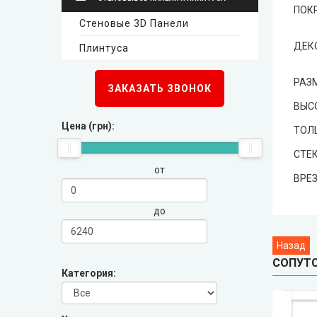
ПОК
Стеновые 3D Панели
New Style (Новый Стиль)
ДЕК
Плинтуса
Омис
Стеновые 3D панели
РАЗ
ЗАКАЗАТЬ ЗВОНОК
KORFAD (Корфад)
ВЫС
Плинтуса
Цена (грн):
ТОЛ
Korfad Express (Корфад Экспресс)
СТЕК
от
Korfad Excellence (краска)
ВРЕЗ
до
Terminus (Терминус)
▼
Papa Carlo (Папа Карло)
▼
СОПУТ
Категория:
LEADOR (Леадор)