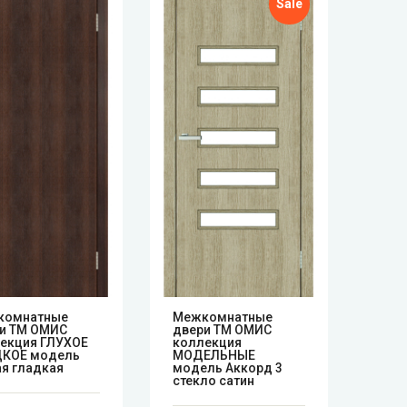
Sale
комнатные
Mежкомнатные
Mеж
и ТМ ОМИС
двери ТМ ОМИС
две
екция ГЛУХОЕ
коллекция
кол
КОЕ модель
МОДЕЛЬНЫЕ
МОД
ая гладкая
модель Аккорд 3
мод
стекло сатин
стек