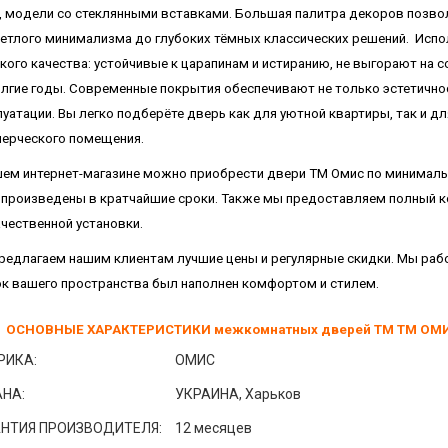
, модели со стеклянными вставками. Большая палитра декоров позвол
ветлого минимализма до глубоких тёмных классических решений. Исп
кого качества: устойчивые к царапинам и истиранию, не выгорают на 
олгие годы. Современные покрытия обеспечивают не только эстетичнос
луатации. Вы легко подберёте дверь как для уютной квартиры, так и д
ерческого помещения.
шем интернет-магазине можно приобрести двери ТМ Омис
по минимальн
и произведены в кратчайшие сроки. Также мы предоставляем полный к
ачественной установки.
редлагаем нашим клиентам лучшие цены и регулярные скидки. Мы рабо
ок вашего пространства был наполнен комфортом и стилем.
ОСНОВНЫЕ ХАРАКТЕРИСТИКИ межкомнатных дверей ТМ ТМ ОМИ
РИКА:
ОМИС
НА:
УКРАИНА, Харьков
АНТИЯ ПРОИЗВОДИТЕЛЯ:
12 месяцев