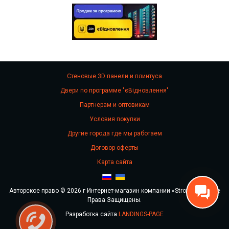
Стеновые 3D панели и плинтуса
Двери по программе "єВідновлення"
Партнерам и оптовикам
Условия покупки
Другие города где мы работаем
Договор оферты
Карта сайта
Авторское право © 2026 г Интернет-магазин компании «Stroy Stok». Все
Права Защищены.
Разработка сайта
LANDINGS-PAGE