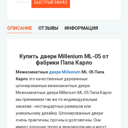
БЫСТРЫЙ ЗАКАЗ
Syndicate Doors (Синдикат Дорс)
ОПИСАНИЕ
ОТЗЫВЫ
ИНФОРМАЦИЯ
STDM
Gorgania (Горгания)
Купить двери Millenium ML-05 от
Verto (Верто)
фабрики Папа Карло
Межкомнатные
двери Millenium
ML-05 Папа
EcoDoors (Экодорс)
Карло
это качественные деревянные
шпонированные межкомнатные двери.
Межкомнатные двери Millenium ML-05 Папа Карло
мы принимаем так же по индивидуальным
заказам - нестандартных размеров или
уникальному дизайну. Шпонированные двери
очень практичны, прочны и долговечны. Они
имеют хорошую тепло и звукоизоляцию и могут