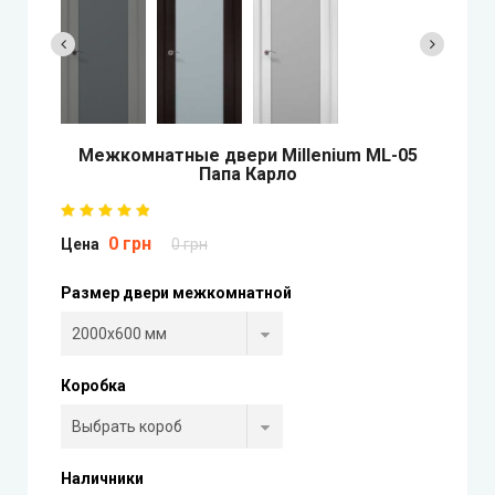
Двери скрытого монтажа
DOORIS (Дорис)
BRAMA (Брама)
Межкомнатные двери Millenium ML-05
Папа Карло
OMEGA (Омега)
0 грн
MSDoors (МСДорс)
Цена
0 грн
Размер двери межкомнатной
KFD (КФД)
GRAND (Гранд)
Коробка
LUXDOORS (ЛюксДорс)
Portalino Doors (Порталино)
Наличники