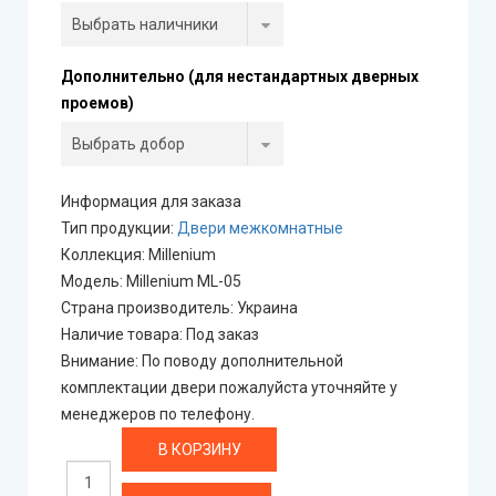
Rezult
Дополнительно (для нестандартных дверных
CITY (Сити крашенные двери)
проемов)
Free Style doors (Фри Стайл под покраску)
Информация для заказа
Контур
Тип продукции
:
Двери межкомнатные
Коллекция
:
Millenium
Danapris Doors (Данаприс Дорс)
Модель
:
Millenium ML-05
Страна производитель
:
Украина
DRUID (Друид)
Наличие товара
:
Под заказ
Внимание
:
По поводу дополнительной
Europe Doors
комплектации двери пожалуйста уточняйте у
менеджеров по телефону.
City Line
City Line Express