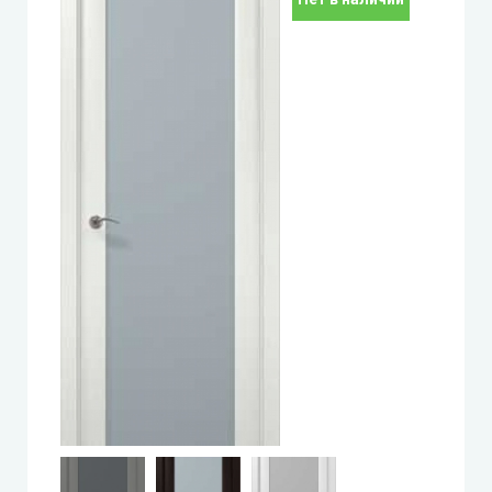
Leador Express (Леадор Экспресс)
Leador Gloss
Darumi (Даруми)
Экодверка (из массива сосны)
Статус (Status Doors)
Estet Doors (Эстет Дорс)
Стильные Двери
StilDoors (СтилДорс)