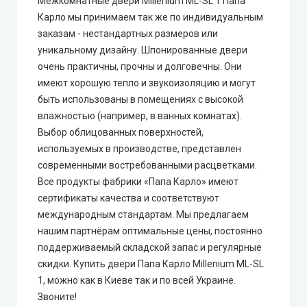
Межкомнатные двери Millenium ML-SL 1 Папа
Карло мы принимаем так же по индивидуальным
заказам - нестандартных размеров или
Syndicate Doors (Синдикат Дорс)
уникальному дизайну. Шпонированные двери
очень практичны, прочны и долговечны. Они
STDM
имеют хорошую тепло и звукоизоляцию и могут
быть использованы в помещениях с высокой
Gorgania (Горгания)
влажностью (например, в ванных комнатах).
Выбор облицованных поверхностей,
Verto (Верто)
используемых в производстве, представлен
современными востребованными расцветками.
EcoDoors (Экодорс)
Все продукты фабрики «Папа Карло» имеют
сертификаты качества и соответствуют
международным стандартам. Мы предлагаем
нашим партнёрам оптимальные цены, постоянно
поддерживаемый складской запас и регулярные
скидки. Купить двери Папа Карло Millenium ML-SL
1, можно как в Киеве так и по всей Украине.
Звоните!