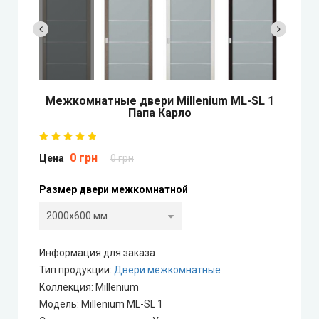
Двери скрытого монтажа
DOORIS (Дорис)
BRAMA (Брама)
Межкомнатные двери Millenium ML-SL 1
Папа Карло
OMEGA (Омега)
0 грн
MSDoors (МСДорс)
Цена
0 грн
Размер двери межкомнатной
KFD (КФД)
GRAND (Гранд)
Информация для заказа
LUXDOORS (ЛюксДорс)
Тип продукции
:
Двери межкомнатные
Коллекция
:
Millenium
Модель
:
Millenium ML-SL 1
Portalino Doors (Порталино)