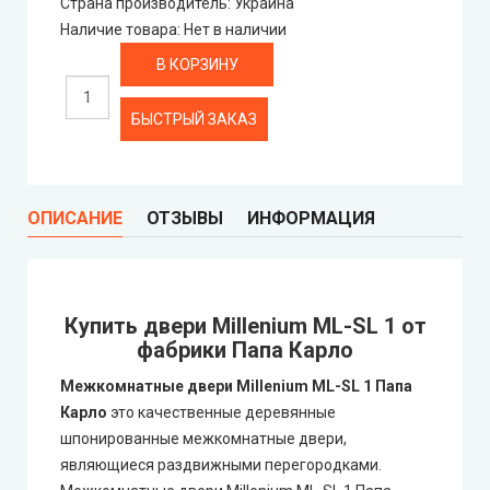
Страна производитель
:
Украина
Наличие товара
:
Нет в наличии
Rezult
CITY (Сити крашенные двери)
БЫСТРЫЙ ЗАКАЗ
Free Style doors (Фри Стайл под покраску)
Контур
ОПИСАНИЕ
ОТЗЫВЫ
ИНФОРМАЦИЯ
Danapris Doors (Данаприс Дорс)
DRUID (Друид)
Купить двери Millenium ML-SL 1 от
фабрики Папа Карло
Europe Doors
Межкомнатные двери Millenium ML-SL 1 Папа
Карло
это качественные деревянные
City Line
шпонированные межкомнатные двери,
являющиеся раздвижными перегородками.
City Line Express