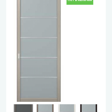
Leador Express (Леадор Экспресс)
Leador Gloss
Darumi (Даруми)
Экодверка (из массива сосны)
Статус (Status Doors)
Estet Doors (Эстет Дорс)
Стильные Двери
StilDoors (СтилДорс)