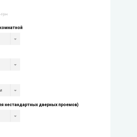
 грн
комнатной
ля нестандартных дверных проемов)