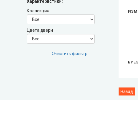
Характеристики:
Leador Express (Леадор Экспресс)
Коллекция
ИЗМ
Leador Gloss
Цвета двери
Darumi (Даруми)
Экодверка (из массива сосны)
Очистить фильтр
ВРЕ
Статус (Status Doors)
Estet Doors (Эстет Дорс)
Стильные Двери
StilDoors (СтилДорс)
Двери скрытого монтажа