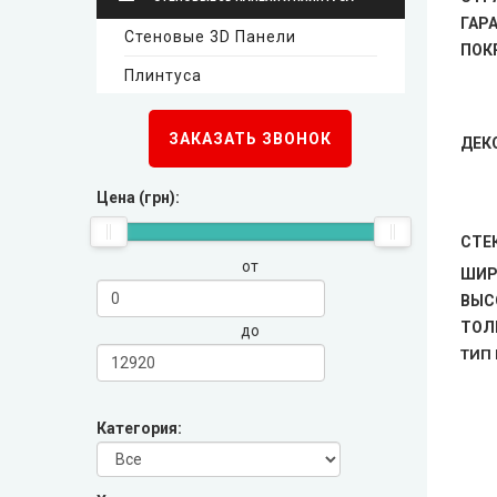
ГАР
Стеновые 3D Панели
New Style (Новый Стиль)
ПОК
Плинтуса
Омис
Стеновые 3D панели
ЗАКАЗАТЬ ЗВОНОК
ДЕК
KORFAD (Корфад)
Плинтуса
Цена (грн):
Korfad Express (Корфад Экспресс)
СТЕ
от
ШИР
Korfad Excellence (краска)
ВЫС
ТОЛ
до
Terminus (Терминус)
▼
ТИП
Papa Carlo (Папа Карло)
▼
Категория:
LEADOR (Леадор)