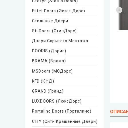
Статус (Status Doors)
Estet Doors (Эстет Дорс)
Стильные Двери
StilDoors (СтилДорс)
Двери Скрытого Монтажа
DOORIS (Дорис)
BRAMA (Брама)
MSDoors (МСДорс)
KFD (КФД)
GRAND (Гранд)
LUXDOORS (ЛюксДорс)
Portalino Doors (Порталино)
ОПИСА
CITY (Сити Крашенные Двери)