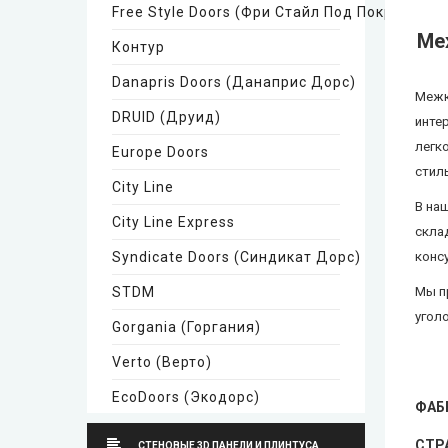
Free Style Doors (Фри Стайл Под Покраску)
Ме
Контур
Danapris Doors (Данаприс Дорс)
Межк
DRUID (Друид)
инте
легк
Europe Doors
стиль
City Line
В на
City Line Express
скла
Syndicate Doors (Синдикат Дорс)
конс
STDM
Мы п
угол
Gorgania (Горгания)
Verto (Верто)
EcoDoors (Экодорс)
ФАБ
Neman (Неман)
СТР
СТЕНОВЫЕ 3D ПАНЕЛИ И ПЛИНТУСА