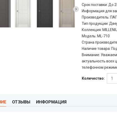
Срок поставки: До 
Информация для за
Производитель
:
ПА
Тип продукции
:
Две
Коллекция
:
MILLENI
Модель
:
ML-710
Страна производит
Наличие товара
:
По
Внимание
:
Уважаемы
актуальность всех ц
телефонном режиме
Количество:
НИЕ
ОТЗЫВЫ
ИНФОРМАЦИЯ