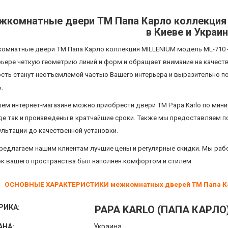
жкомнатные двери ТМ Папа Карло коллекция
в Киеве и Украи
омнатные двери ТМ Папа Карло коллекция MILLENIUM модель ML-710
рьере четкую геометрию линий и форм и обращает внимание на качеств
ость станут неотъемлемой частью Вашего интерьера и выразительно 
.
шем интернет-магазине можно приобрести двери ТМ Papa Karlo
по мини
де так и произведены в кратчайшие сроки. Также мы предоставляем п
ультации до качественной установки.
редлагаем нашим клиентам лучшие цены и регулярные скидки. Мы рабо
ок вашего пространства был наполнен комфортом и стилем.
ОСНОВНЫЕ ХАРАКТЕРИСТИКИ межкомнатных дверей ТМ Папа Кар
РИКА:
PAPA KARLO (ПАПА КАРЛО
АНА:
Украина