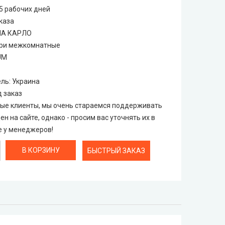
25 рабочих дней
каза
ПА КАРЛО
ри межкомнатные
UM
ель
:
Украина
д заказ
е клиенты, мы очень стараемся поддерживать
ен на сайте, однако - просим вас уточнять их в
 у менеджеров!
БЫСТРЫЙ ЗАКАЗ