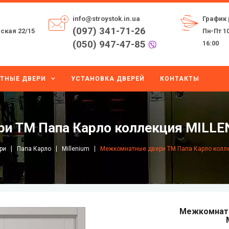
info@stroystok.in.ua
График 
(097) 341-71-26
ская 22/15
Пн-Пт 10
(050) 947-47-85
16:00
ТНЫЕ ДВЕРИ
УСТАНОВКА ДВЕРЕЙ
КОНТАКТЫ
и ТМ Папа Карло коллекция MILLE
ри
Папа Карло
Millenium
Межкомнатные двери ТМ Папа Карло колле
Межкомнатн