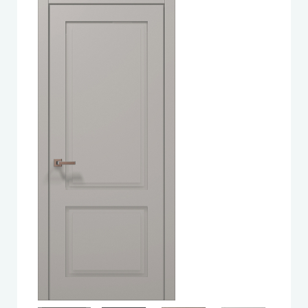
LEADOR (Леадор)
Leador Express (Леадор Экспресс)
Leador Gloss
Darumi (Даруми)
Экодверка (из массива сосны)
Статус (Status Doors)
Estet Doors (Эстет Дорс)
Стильные Двери
StilDoors (СтилДорс)