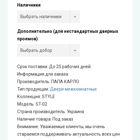
Portalino Doors (Порталино)
Наличники
Rezult
Дополнительно (для нестандартных дверных
CITY (Сити крашенные двери)
проемов)
Free Style doors (Фри Стайл под покраску)
Срок поставки: До 25 рабочих дней
Контур
Информация для заказа
Производитель
:
ПАПА КАРЛО
Danapris Doors (Данаприс Дорс)
Тип продукции
:
Двери межкомнатные
Коллекция
:
STYLE
DRUID (Друид)
Модель
:
ST-02
Страна производитель
:
Украина
Europe Doors
Наличие товара
:
Под заказ
Внимание
:
Уважаемые клиенты, мы очень
City Line
стараемся поддерживать актуальность всех цен