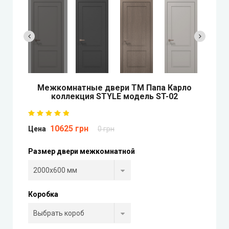
Двери скрытого монтажа
DOORIS (Дорис)
BRAMA (Брама)
Межкомнатные двери ТМ Папа Карло
коллекция STYLE модель ST-02
OMEGA (Омега)
10625 грн
MSDoors (МСДорс)
Цена
0 грн
Размер двери межкомнатной
KFD (КФД)
GRAND (Гранд)
Коробка
LUXDOORS (ЛюксДорс)