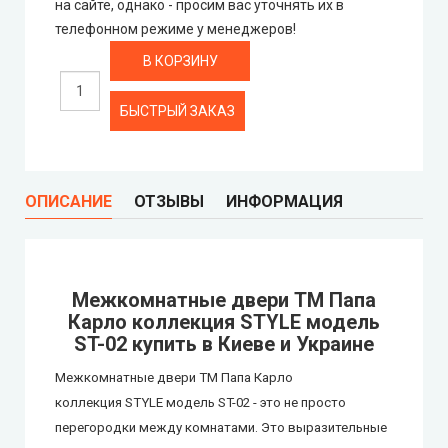
на сайте, однако - просим вас уточнять их в
телефонном режиме у менеджеров!
City Line Express
Syndicate Doors (Синдикат Дорс)
БЫСТРЫЙ ЗАКАЗ
STDM
Gorgania (Горгания)
ОПИСАНИЕ
ОТЗЫВЫ
ИНФОРМАЦИЯ
Verto (Верто)
EcoDoors (Экодорс)
Межкомнатные двери ТМ Папа
Карло коллекция STYLE модель
ST-02
купить в Киеве и Украине
Межкомнатные двери ТМ Папа Карло
коллекция STYLE модель ST-02
-
это не просто
перегородки между комнатами. Это выразительные