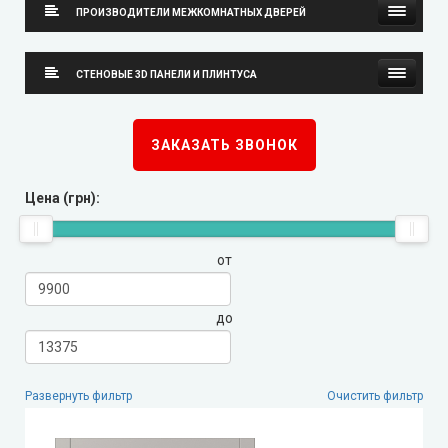
ПРОИЗВОДИТЕЛИ МЕЖКОМНАТНЫХ ДВЕРЕЙ
Neman (Неман)
СТЕНОВЫЕ 3D ПАНЕЛИ И ПЛИНТУСА
New Style (Новый Стиль)
Стеновые 3D панели
ЗАКАЗАТЬ ЗВОНОК
Омис
Плинтуса
Цена (грн):
KORFAD (Корфад)
от
Korfad Express (Корфад Экспресс)
Korfad Excellence (краска)
до
Terminus (Терминус)
▼
Развернуть фильтр
Очистить фильтр
Papa Carlo (Папа Карло)
▼