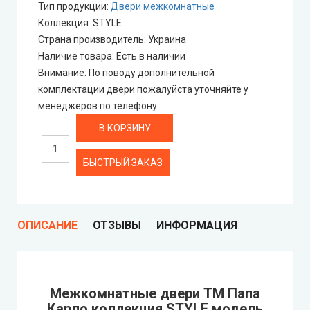
Тип продукции
:
Двери межкомнатные
Portalino Doors (Порталино)
Коллекция
:
STYLE
Страна производитель
:
Украина
Rezult
Наличие товара
:
Есть в наличии
Внимание
:
По поводу дополнительной
CITY (Сити крашенные двери)
комплектации двери пожалуйста уточняйте у
менеджеров по телефону.
Free Style doors (Фри Стайл под покраску)
Контур
БЫСТРЫЙ ЗАКАЗ
Danapris Doors (Данаприс Дорс)
DRUID (Друид)
ОПИСАНИЕ
ОТЗЫВЫ
ИНФОРМАЦИЯ
Europe Doors
Межкомнатные двери ТМ Папа
City Line
Карло коллекция STYLE модель