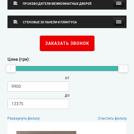
ПРОИЗВОДИТЕЛИ МЕЖКОМНАТНЫХ ДВЕРЕЙ
Neman (Неман)
СТЕНОВЫЕ 3D ПАНЕЛИ И ПЛИНТУСА
New Style (Новый Стиль)
Стеновые 3D панели
ЗАКАЗАТЬ ЗВОНОК
Омис
Плинтуса
Цена (грн):
KORFAD (Корфад)
от
Korfad Express (Корфад Экспресс)
Korfad Excellence (краска)
до
Terminus (Терминус)
▼
Развернуть фильтр
Очистить фильтр
Papa Carlo (Папа Карло)
▼