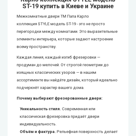
ST-19
купить в Киеве и Украине
City Line Express
Межкомнатные двери ТМ Папа Карло
коллекция STYLE модель ST-19
-
это не просто
Syndicate Doors (Синдикат Дорс)
перегородки между комнатами. Это выразительные
элементы интерьера, которые задают настроение
STDM
всему пространству.
Gorgania (Горгания)
Каждая линия, каждый изгиб фрезеровки —
продуман до мелочей. От строгой геометрии до
Verto (Верто)
изящных классических узоров — в нашем
ассортименте вы найдёте дизайн, который идеально
EcoDoors (Экодорс)
подчеркнёт характер вашего дома.
Почему выбирают фрезерованные двери:
Уникальность стиля.
Современная или
классическая фрезеровка придаёт двери
индивидуальность.
Объём и фактура.
Рельефная поверхность делает