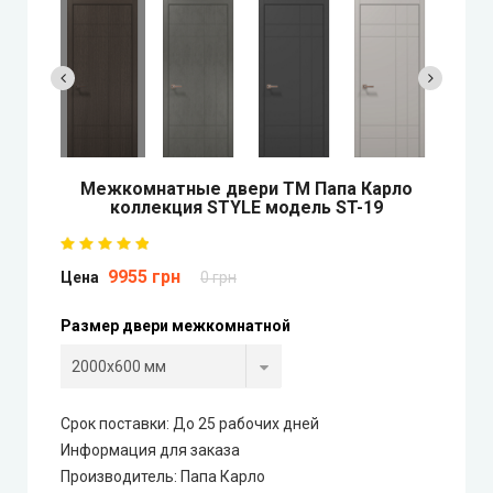
Двери скрытого монтажа
DOORIS (Дорис)
BRAMA (Брама)
Межкомнатные двери ТМ Папа Карло
коллекция STYLE модель ST-19
OMEGA (Омега)
9955 грн
MSDoors (МСДорс)
Цена
0 грн
Размер двери межкомнатной
KFD (КФД)
GRAND (Гранд)
Срок поставки: До 25 рабочих дней
LUXDOORS (ЛюксДорс)
Информация для заказа
Производитель
:
Папа Карло