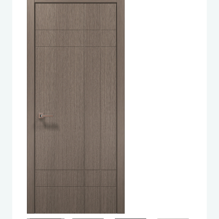
LEADOR (Леадор)
Leador Express (Леадор Экспресс)
Leador Gloss
Darumi (Даруми)
Экодверка (из массива сосны)
Статус (Status Doors)
Estet Doors (Эстет Дорс)
Стильные Двери
StilDoors (СтилДорс)