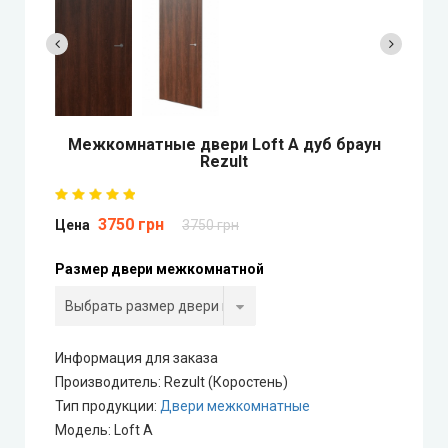
Двери скрытого монтажа
DOORIS (Дорис)
BRAMA (Брама)
Межкомнатные двери Loft A дуб браун
Rezult
OMEGA (Омега)
MSDoors (МСДорс)
3750 грн
Цена
3750 грн
Размер двери межкомнатной
KFD (КФД)
GRAND (Гранд)
Информация для заказа
LUXDOORS (ЛюксДорс)
Производитель
:
Rezult (Коростень)
Тип продукции
:
Двери межкомнатные
Portalino Doors (Порталино)
Модель
:
Loft A