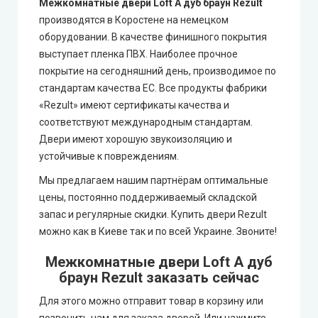
Межкомнатные двери Loft A дуб браун Rezult
производятся в Коростене на немецком
Syndicate Doors (Синдикат Дорс)
оборудовании. В качестве финишного покрытия
выступает пленка ПВХ. Наиболее прочное
покрытие на сегодняшний день, производимое по
STDM
стандартам качества ЕС. Все продукты фабрики
«Rezult» имеют сертификаты качества и
Gorgania (Горгания)
соответствуют международным стандартам.
Двери имеют хорошую звукоизоляцию и
Verto (Верто)
устойчивые к повреждениям.
Мы предлагаем нашим партнёрам оптимальные
EcoDoors (Экодорс)
цены, постоянно поддерживаемый складской
запас и регулярные скидки. Купить двери Rezult
можно как в Киеве так и по всей Украине. Звоните!
Межкомнатные двери Loft A дуб
браун Rezult заказать сейчас
Для этого можно отправит товар в корзину или
позвонить нам для заказа дверей. Или нажмите