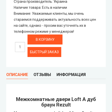
Страна производитель
:
Украина
Наличие товара
:
Есть в наличии
Rezult
Внимание
:
Уважаемые клиенты, мы очень
стараемся поддерживать актуальность всех цен
CITY (Сити крашенные двери)
на сайте, однако - просим вас уточнять их в
телефонном режиме у менеджеров!
Free Style doors (Фри Стайл под покраску)
Контур
БЫСТРЫЙ ЗАКАЗ
Danapris Doors (Данаприс Дорс)
DRUID (Друид)
ОПИСАНИЕ
ОТЗЫВЫ
ИНФОРМАЦИЯ
Europe Doors
Mежкомнатные двери Loft A дуб
City Line
браун Rezult
City Line Express