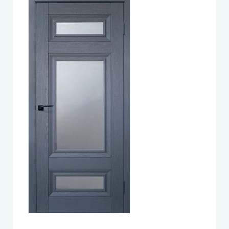
LEADOR (Леадор)
Leador Express (Леадор Экспресс)
Leador Gloss
Darumi (Даруми)
Экодверка (из массива сосны)
Статус (Status Doors)
Estet Doors (Эстет Дорс)
Стильные Двери
StilDoors (СтилДорс)