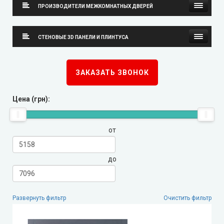
ПРОИЗВОДИТЕЛИ МЕЖКОМНАТНЫХ ДВЕРЕЙ
Neman (Неман)
СТЕНОВЫЕ 3D ПАНЕЛИ И ПЛИНТУСА
New Style (Новый Стиль)
Стеновые 3D панели
ЗАКАЗАТЬ ЗВОНОК
Омис
Плинтуса
Цена (грн):
KORFAD (Корфад)
от
Korfad Express (Корфад Экспресс)
Korfad Excellence (краска)
до
Terminus (Терминус)
▼
Развернуть фильтр
Очистить фильтр
Papa Carlo (Папа Карло)
▼