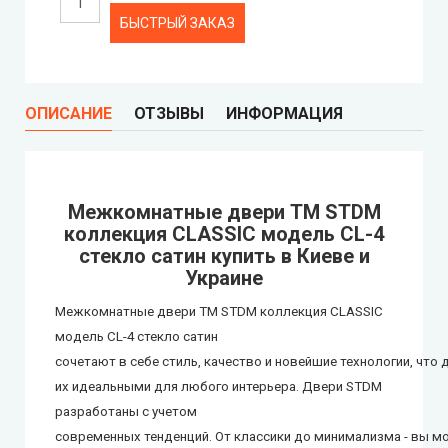
Portalino Doors (Порталино)
БЫСТРЫЙ ЗАКАЗ
Rezult
ОПИСАНИЕ
ОТЗЫВЫ
ИНФОРМАЦИЯ
CITY (Сити крашенные двери)
Free Style doors (Фри Стайл под покраску)
Межкомнатные двери ТМ STDM
Контур
коллекция CLASSIC модель СL-4
стекло сатин купить в Киеве и
Danapris Doors (Данаприс Дорс)
Украине
Межкомнатные двери ТМ STDM коллекция CLASSIC
DRUID (Друид)
модель СL-4 стекло сатин
сочетают
в
себе
стиль,
качество
и
новейшие
технологии,
что
Europe Doors
их
идеальными
для любого интерьера. Двери STDM
разработаны с учетом
City Line
современных
тенденций.
От
классики
до
минимализма
-
вы
м