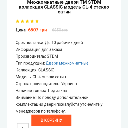
Межкомнатные двери ТМ STDM
коллекция CLASSIC модель СL-4 стекло
сатин
Двери скрытого монтажа
DOORIS (Дорис)
6507 грн
Цена
6850 грн
BRAMA (Брама)
Срок поставки: До 10 рабочих дней
Информация для заказа
Производитель
:
STDM
OMEGA (Омега)
Тип продукции
:
Двери межкомнатные
Коллекция
:
CLASSIC
MSDoors (МСДорс)
Модель
:
СL-4 стекло сатин
Страна производитель
:
Украина
KFD (КФД)
Наличие товара
:
Под заказ
Внимание
:
По поводу дополнительной
GRAND (Гранд)
комплектации двери пожалуйста уточняйте у
менеджеров по телефону.
LUXDOORS (ЛюксДорс)