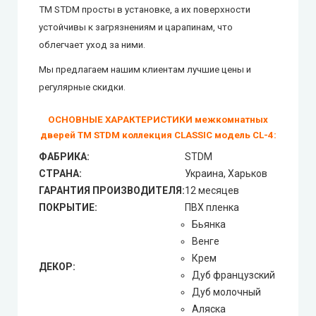
ТМ STDM просты в установке, а их поверхности
City Line Express
устойчивы к загрязнениям и царапинам, что
облегчает уход за ними.
Syndicate Doors (Синдикат Дорс)
Мы предлагаем нашим клиентам лучшие цены и
регулярные скидки.
STDM
ОСНОВНЫЕ ХАРАКТЕРИСТИКИ межкомнатных
Gorgania (Горгания)
дверей ТМ STDM коллекция CLASSIC модель СL-4:
ФАБРИКА:
STDM
Verto (Верто)
СТРАНА:
Украина, Харьков
ГАРАНТИЯ ПРОИЗВОДИТЕЛЯ:
12 месяцев
EcoDoors (Экодорс)
ПОКРЫТИЕ:
ПВХ пленка
Бьянка
Венге
Крем
ДЕКОР:
Дуб французский
Дуб молочный
Аляска