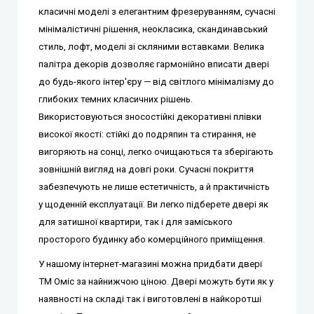
класичні моделі з елегантним фрезеруванням, сучасні
мінімалістичні рішення, неокласика, скандинавський
стиль, лофт, моделі зі скляними вставками.
Велика
палітра декорів дозволяє гармонійно вписати двері
до будь-якого інтер'єру — від світлого мінімалізму до
глибоких темних класичних рішень.
Використовуються зносостійкі декоративні плівки
високої якості: стійкі до подряпин та стирання, не
вигоряють на сонці, легко очищаються та зберігають
зовнішній вигляд на довгі роки.
Сучасні покриття
забезпечують не лише естетичність, а й практичність
у щоденній експлуатації. Ви легко підберете двері як
для затишної квартири, так і для заміського
просторого будинку або комерційного приміщення.
У нашому інтернет-магазині можна придбати двері
ТМ Оміс за найнижчою ціною. Двері можуть бути як у
наявності на складі так і виготовлені в найкоротші