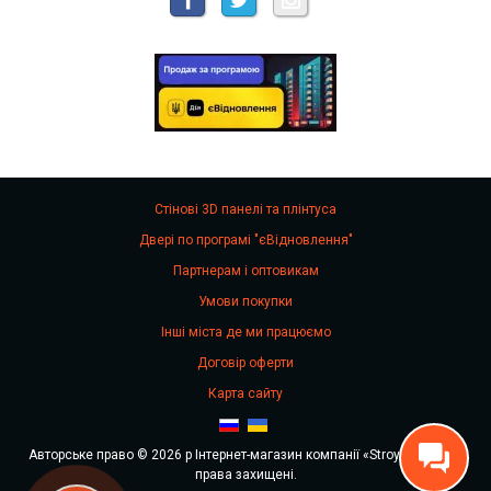
Стінові 3D панелі та плінтуса
Двері по програмі "єВідновлення"
Партнерам і оптовикам
Умови покупки
Інші міста де ми працюємо
Договір оферти
Карта сайту
Авторське право © 2026 р Інтернет-магазин компанії «Stroy Stok». Всі
права захищені.