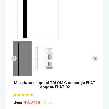
Двері прихованого монтажу
DOORIS (Доріс)
BRAMA (Брама)
OMEGA (Омега)
MSDoors (МСДорс)
KFD (КФД)
GRAND (Гранд)
Mіжкімнатні двері ТМ ОМІС колекція FLAT
модель FLAT 02
LUXDOORS (ЛюксДорс)
4160 грн
Цена
0 грн
Portalino Doors (Порталіно)