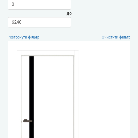
до
Leador Express (Леадор Експрес)
Leador Gloss
Розгорнути фільтр
Очистити фільтр
Darumi (Дарумі)
Екодверка (з масиву сосни)
Статус (Status Doors)
Estet Doors (Естет Дорс)
Стильні Двері
StilDoors (СтілДорс)