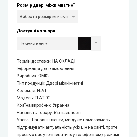
Розмір двері міжкімнатної
Rezult
CITY (Сіті фарбовані двері)
Доступні кольори
Free Style doors (Фрі Стайл під фарбування)
Контур
Термін доставки: НА СКЛАДІ
Інформація для замовлення
Danapris Doors (Данапріс Дорс)
Виробник
:
ОМІС
Тип продукції
:
Двері міжкімнатні
DRUID (Друід)
Колекція
:
FLAT
Модель
:
FLAT 02
Europe Doors
Країна виробник
:
Украина
Наявність товару
:
Є в наявності
Увага
:
Шановні клієнти, ми дуже намагаємось
City Line
підтримувати актуальність усіх цін на сайті, проте
просимо вас уточнювати їх у телефонному режимі
City Line Express