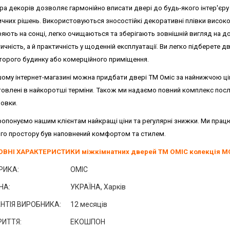
ра декорів дозволяє гармонійно вписати двері до будь-якого інтер'єру
чних рішень. Використовуються зносостійкі декоративні плівки високої 
яють на сонці, легко очищаються та зберігають зовнішній вигляд на до
ичність, а й практичність у щоденній експлуатації. Ви легко підберете д
торого будинку або комерційного приміщення.
ому інтернет-магазині можна придбати двері ТМ Оміс за найнижчою ціно
овлені в найкоротші терміни. Також ми надаємо повний комплекс послуг
овки.
ропонуємо нашим клієнтам найкращі ціни та регулярні знижки.
Ми працю
го простору був наповнений комфортом та стилем.
ВНІ ХАРАКТЕРИСТИКИ міжкімнатних дверей ТМ ОМІС колекція М
РИКА:
ОМІС
НА:
УКРАЇНА, Харків
НТІЯ ВИРОБНИКА:
12 месяців
ИТТЯ:
ЕКОШПОН