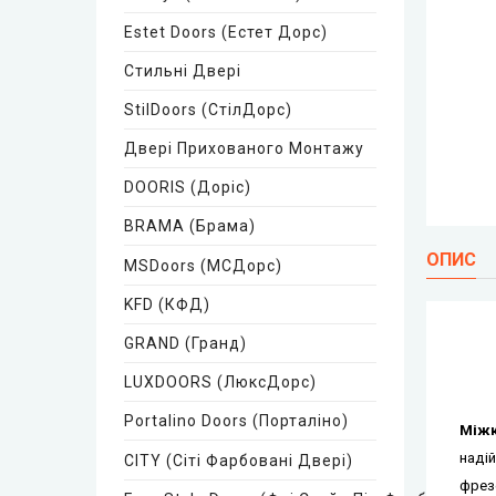
Estet Doors (Естет Дорс)
Стильні Двері
StilDoors (СтілДорс)
Двері Прихованого Монтажу
DOORIS (Доріс)
BRAMA (Брама)
ОПИС
MSDoors (МСДорс)
KFD (КФД)
GRAND (Гранд)
LUXDOORS (ЛюксДорс)
Portalino Doors (Порталіно)
Mіжк
надій
CITY (Сіті Фарбовані Двері)
фрезе