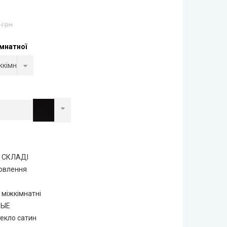
 грн
імнатної
А СКЛАДІ
мовлення
 міжкімнатні
НЫЕ
екло сатин