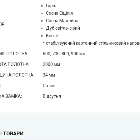
Горіх
Сосна Сіцілія
Сосна Мадейра
ОР:
Дуб світло-сірий
Венге
* стабілізуючий картонний стільниковий напо
ІР ПОЛОТНА:
600, 700, 800, 900 мм
ОТА ПОЛОТНА:
2000 мм
ЩИНА ПОЛОТНА:
34 мм
:
Сатин
КА ЗАМКА:
Відсутня
І ТОВАРИ