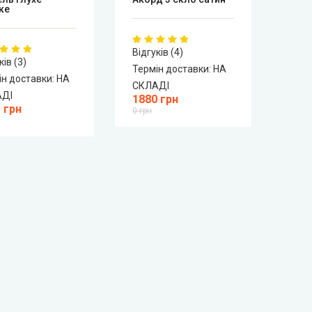
ке
Відгуків (4)
Відгу
ків (3)
Термін доставки:
НА
Терм
ін доставки:
НА
СКЛАДІ
СКЛ
АДІ
1880 грн
259
 грн
0 грн
0 грн