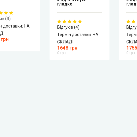
гладке
глад
ів (3)
н доставки:
НА
Відгуків (4)
Відгу
ДІ
Термін доставки:
НА
Терм
 грн
СКЛАДІ
СКЛ
1648 грн
1755
0 грн
0 грн