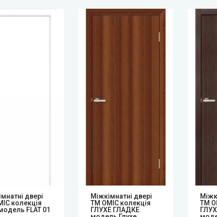
мнатні двері
Mіжкімнатні двері
Mіжк
МІС колекція
ТМ ОМІС колекція
ТМ О
модель FLAT 01
ГЛУХЕ ГЛАДКЕ
ГЛУХ
модель Глухе
моде