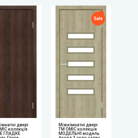
Sale
імнатні двері
Mіжкімнатні двері
Mіжк
МІС колекція
ТМ ОМІС колекція
ТМ О
Е ГЛАДКЕ
МОДЕЛЬНІ модель
МОД
ль Глухе
Акорд 3 скло сатин
Веро