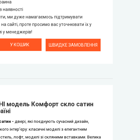
раина
в наявності
нти, ми дуже намагаємось підтримувати
н на сайті, проте просимо вас уточнювати їх у
 у менеджерів!
ШВИДКЕ ЗАМОВЛЕННЯ
НІ модель Комфорт скло сатин
аїні
атин -
двері, які поєднують сучасний дизайн,
кого інтер'єру: класичні моделі з елегантним
 стиль, лофт, моделі зі скляними вставками.
Велика