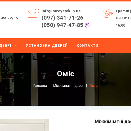
info@stroystok.in.ua
Графік 
(097) 341-71-26
ька 22/15
Пн-Пт 10
(050) 947-47-85
16:00
ДВЕРІ
УСТАНОВКА ДВЕРЕЙ
КОНТАКТИ
Оміс
Головна
Міжкімнатні двері
Оміс
Mіжкімнатні д