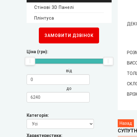
Стінові 3D Панелі
New Style (Новий Стиль)
Плінтуса
ДЕК
Оміс
Стінові 3D панелі
ЗАМОВИТИ ДЗВІНОК
KORFAD (Корфад)
Плінтуса
Ціна (грн):
РОЗМ
Korfad Express (Корфад Експрес)
ВИС
від
ТОЛ
Korfad Excellence (фарба)
СКЛО
до
Terminus (Термінус)
▼
ВРІЗ
Papa Carlo (Папа Карло)
▼
Категорія:
LEADOR (Леадор)
СУПУТН
Характеристики: