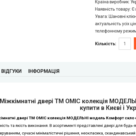
Країна виробник
:
Ук
Наявність товару
:
Є 
Увага
:
Шановні кліє
актуальність усіх ці
телефонному режимі
Кількість:
ВІДГУКИ
ІНФОРМАЦІЯ
Mіжкімнатні двері ТМ ОМІС колекція МОДЕЛЬ
купити в Києві і Укр
імнатні двері ТМ ОМІС колекція МОДЕЛЬНІ модель Комфорт скло с
ність та якість виконання. В асортименті представлені двері для будь-я
руванням, сучасні мінімалістичні рішення, неокласика, скандинавський