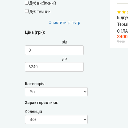
Дуб вибілений
DOORIS (Доріс)
Дуб темний
Відгук
BRAMA (Брама)
Очистити фільтр
Термі
СКЛА
Ціна (грн):
OMEGA (Омега)
3400
0 грн
від
MSDoors (МСДорс)
до
KFD (КФД)
GRAND (Гранд)
Категорія:
LUXDOORS (ЛюксДорс)
Характеристики:
Portalino Doors (Порталіно)
Колекція
Rezult