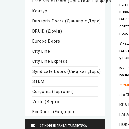
Free Style Doors (Фрі Стайл Під Фарбування)
паліт
Контур
класи
вигор
Danapris Doors (Данапріс Дорс)
естет
DRUID (Друід)
прос
Europe Doors
У наш
вигот
City Line
устан
City Line Express
Ми п
Syndicate Doors (Сіндікат Дорс)
вашо
STDM
ОСНО
Gorgania (Горганія)
ФАБ
Verto (Верто)
КРАЇ
EcoDoors (Екодорс)
ГАРА
Neman (Неман)
ПОКР
СТІНОВІ 3D ПАНЕЛІ ТА ПЛІНТУСА