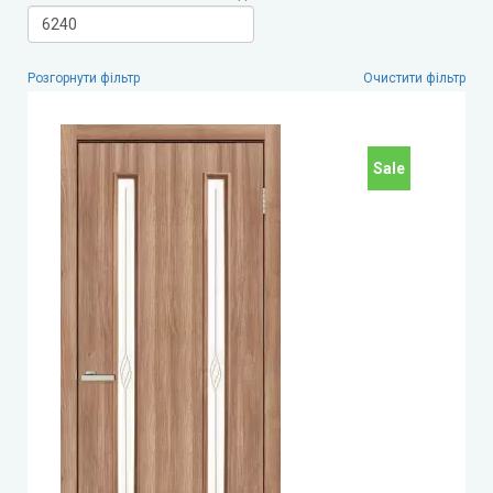
Leador Gloss
Розгорнути фільтр
Очистити фільтр
Darumi (Дарумі)
Екодверка (з масиву сосни)
Sale
Статус (Status Doors)
Estet Doors (Естет Дорс)
Стильні Двері
StilDoors (СтілДорс)
Двері прихованого монтажу