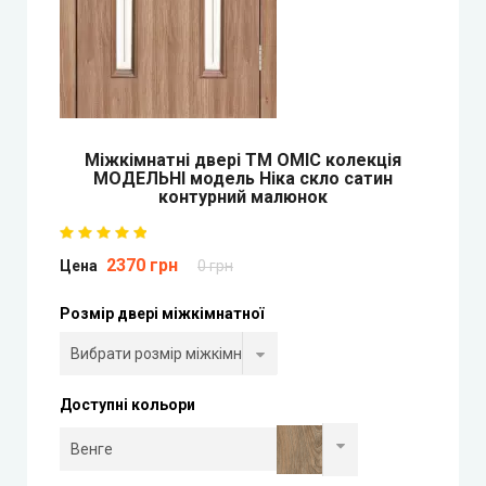
DOORIS (Доріс)
BRAMA (Брама)
OMEGA (Омега)
Mіжкімнатні двері ТМ ОМІС колекція
МОДЕЛЬНІ модель Ніка скло сатин
MSDoors (МСДорс)
контурний малюнок
KFD (КФД)
2370 грн
Цена
0 грн
GRAND (Гранд)
Розмір двері міжкімнатної
LUXDOORS (ЛюксДорс)
Доступні кольори
Portalino Doors (Порталіно)
Rezult