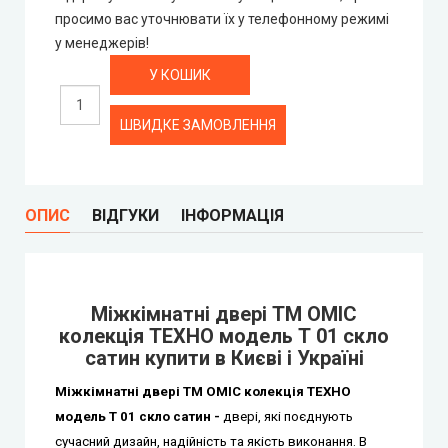
просимо вас уточнювати їх у телефонному режимі
City Line Express
у менеджерів!
Syndicate Doors (Сіндікат Дорс)
ШВИДКЕ ЗАМОВЛЕННЯ
STDM
Gorgania (Горганія)
ОПИС
ВІДГУКИ
ІНФОРМАЦІЯ
Verto (Верто)
EcoDoors (Екодорс)
Mіжкімнатні двері ТМ ОМІС
колекція ТЕХНО модель Т 01 скло
сатин купити в Києві і Україні
Mіжкімнатні двері ТМ ОМІС колекція ТЕХНО
модель Т 01 скло сатин -
двері, які поєднують
сучасний дизайн, надійність та якість виконання. В