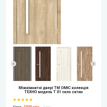
Двері прихованого монтажу
DOORIS (Доріс)
BRAMA (Брама)
OMEGA (Омега)
MSDoors (МСДорс)
KFD (КФД)
GRAND (Гранд)
Mіжкімнатні двері ТМ ОМІС колекція
ТЕХНО модель Т 01 скло сатин
LUXDOORS (ЛюксДорс)
2300 грн
Цена
0 грн