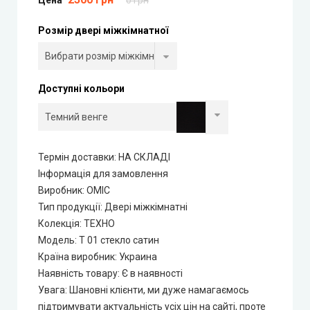
Portalino Doors (Порталіно)
Розмір двері міжкімнатної
Rezult
CITY (Сіті фарбовані двері)
Доступні кольори
Free Style doors (Фрі Стайл під фарбування)
Контур
Термін доставки: НА СКЛАДІ
Інформація для замовлення
Danapris Doors (Данапріс Дорс)
Виробник
:
ОМІС
Тип продукції
:
Двері міжкімнатні
DRUID (Друід)
Колекція
:
ТЕХНО
Модель
:
Т 01 стекло сатин
Europe Doors
Країна виробник
:
Украина
Наявність товару
:
Є в наявності
Увага
:
Шановні клієнти, ми дуже намагаємось
City Line
підтримувати актуальність усіх цін на сайті, проте