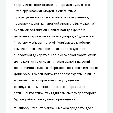
асортименті представлені двері для будь-якого
інтер'єру: класичні моделі з елегантним
фрезеруванням, сучасні мінімалістичні рішення,
неокласика, скандинавський стиль, лофт, моделі зі
скляними вставками.
Велика палітра декорів
дозволяє гармонійно вписати двері до будь-якого
інтер'єру — від світлого мінімалізму до глибоких
темних класичних рішень. Використовуються
зносостійкі декоративні плівки високої якості: стійкі
до подряпин та стирання, не вигоряють на сонці,
легко очищаються та зберігають зовнішній вигляд на
довгі роки.
Сучасні покриття забезпечують не лише
естетичність, а й практичність у щоденній
експлуатації. Ви легко підберете двері як для
затишної квартири, так і для заміського просторого
будинку або комерційного приміщення.
У нашому інтернет-магазині можна придбати двері