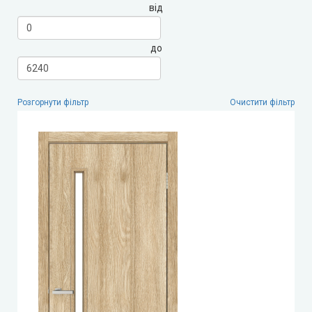
від
LEADOR (Леадор)
до
Leador Express (Леадор Експрес)
Leador Gloss
Розгорнути фільтр
Очистити фільтр
Darumi (Дарумі)
Екодверка (з масиву сосни)
Статус (Status Doors)
Estet Doors (Естет Дорс)
Стильні Двері
StilDoors (СтілДорс)