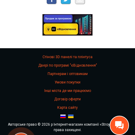
Стінові 3D панелі та плінтуса
Двері по програмі "єВідновлення"
Партнерам і оптовикам
Умови покупки
Інші міста де ми працюємо
Договір оферти
Карта сайту
Авторське право © 2026 р Інтернет-магазин компанії «Stroy Stok». Всі
права захищені.