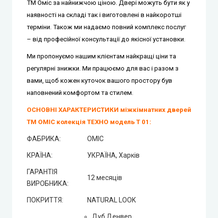
ТМ Оміс за найнижчою ціною. Двері можуть бути як у
наявності на складі так і виготовлені в найкоротші
терміни. Також ми надаємо повний комплекс послуг
– від професійної консультації до якісної установки.
Ми пропонуємо нашим клієнтам найкращі ціни та
регулярні знижки.
Ми працюємо для вас і разом з
вами, щоб кожен куточок вашого простору був
наповнений комфортом та стилем.
ОСНОВНІ ХАРАКТЕРИСТИКИ міжкімнатних дверей
ТМ ОМІС колекція ТЕХНО модель Т 01:
ФАБРИКА:
ОМІС
КРАЇНА:
УКРАЇНА, Харків
ГАРАНТІЯ
12 месяців
ВИРОБНИКА:
ПОКРИТТЯ:
NATURAL LOOK
Дуб Денвер