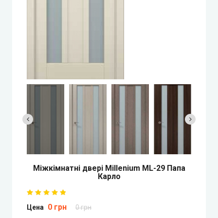
Двері прихованого монтажу
DOORIS (Доріс)
BRAMA (Брама)
OMEGA (Омега)
MSDoors (МСДорс)
KFD (КФД)
GRAND (Гранд)
Міжкімнатні двері Millenium ML-29 Папа
Карло
LUXDOORS (ЛюксДорс)
0 грн
Цена
0 грн
Portalino Doors (Порталіно)