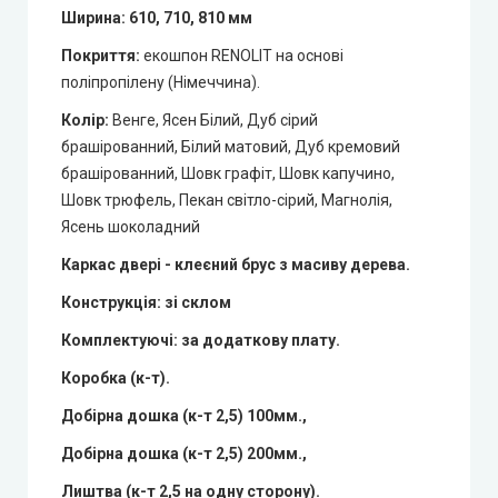
Ширина:
610, 710, 810 мм
Покриття:
екошпон RENOLIT на основі
поліпропілену (Німеччина).
Колір:
Венге, Ясен Білий, Дуб сірий
брашірованний, Білий матовий, Дуб кремовий
брашірованний, Шовк графіт, Шовк капучино,
Шовк трюфель, Пекан світло-сірий, Магнолія,
Ясень шоколадний
Каркас двері - клеєний брус з масиву дерева.
Конструкція:
зі склом
Комплектуючі: за додаткову плату.
Коробка (к-т).
Добірна дошка (к-т 2,5) 100мм.,
Добірна дошка (к-т 2,5) 200мм.,
Лиштва (к-т 2,5 на одну сторону).