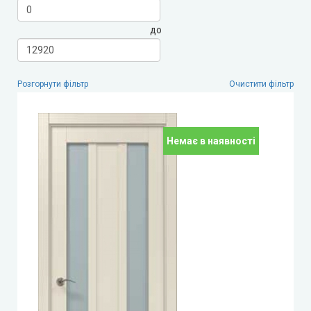
до
Leador Express (Леадор Експрес)
Leador Gloss
Розгорнути фільтр
Очистити фільтр
Darumi (Дарумі)
Екодверка (з масиву сосни)
Немає в наявності
Статус (Status Doors)
Estet Doors (Естет Дорс)
Стильні Двері
StilDoors (СтілДорс)