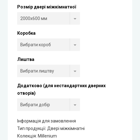
Розмір двері міжкімнатної
Rezult
CITY (Сіті фарбовані двері)
Коробка
Free Style doors (Фрі Стайл під фарбування)
Контур
Лиштва
Danapris Doors (Данапріс Дорс)
Додатково (для нестандартних дверних
DRUID (Друід)
отворів)
Europe Doors
Інформація для замовлення
City Line
Тип продукції
:
Двері міжкімнатні
Колекція
:
Millenium
City Line Express