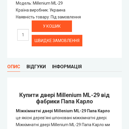
Модель
:
Millenium ML-29
Країна виробник
:
Украина
Syndicate Doors (Сіндікат Дорс)
Наявність товару
:
Під замовлення
STDM
ШВИДКЕ ЗАМОВЛЕННЯ
Gorgania (Горганія)
Verto (Верто)
ОПИС
ВІДГУКИ
ІНФОРМАЦІЯ
EcoDoors (Екодорс)
Купити двері Millenium ML-29 від
фабрики Папа Карло
Міжкімнатні двері Millenium ML-29 Папа Карло
це якісні дерев'яні шпоновані міжкімнатні двері.
Міжкімнатні двері Millenium ML-29 Папа Карло ми