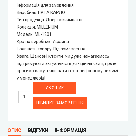
City Line
Інформація для замовлення
Виробник
:
ПАПА КАРЛО
City Line Express
Тип продукції
:
Двері міжкімнатні
Колекція
:
MILLENIUM
Syndicate Doors (Сіндікат Дорс)
Модель
:
ML-1201
Країна виробник
:
Украина
STDM
Наявність товару
:
Під замовлення
Увага
:
Шановні клієнти, ми дуже намагаємось
підтримувати актуальність усіх цін на сайті, проте
Gorgania (Горганія)
просимо вас уточнювати їх у телефонному режимі
у менеджерів!
Verto (Верто)
EcoDoors (Екодорс)
ШВИДКЕ ЗАМОВЛЕННЯ
ОПИС
ВІДГУКИ
ІНФОРМАЦІЯ