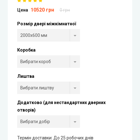
10520 грн
Цена
0 грн
Portalino Doors (Порталіно)
Розмір двері міжкімнатної
Rezult
CITY (Сіті фарбовані двері)
Коробка
Free Style doors (Фрі Стайл під фарбування)
Контур
Лиштва
Danapris Doors (Данапріс Дорс)
Додатково (для нестандартних дверних
DRUID (Друід)
отворів)
Europe Doors
Термін доставки: До 25 робочих днів