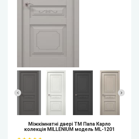
StilDoors (СтілДорс)
Двері прихованого монтажу
DOORIS (Доріс)
BRAMA (Брама)
OMEGA (Омега)
MSDoors (МСДорс)
KFD (КФД)
GRAND (Гранд)
Міжкімнатні двері ТМ Папа Карло
колекція MILLENIUM модель ML-1201
LUXDOORS (ЛюксДорс)