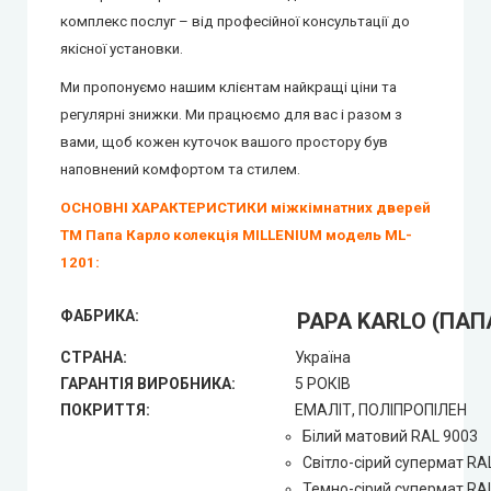
комплекс послуг – від професійної консультації до
якісної установки.
Ми пропонуємо нашим клієнтам найкращі ціни та
регулярні знижки.
Ми працюємо для вас і разом з
вами, щоб кожен куточок вашого простору був
наповнений комфортом та стилем.
ОСНОВНІ ХАРАКТЕРИСТИКИ міжкімнатних дверей
ТМ Папа Карло колекція MILLENIUM модель ML-
1201:
ФАБРИКА:
PAPA KARLO (ПАП
СТРАНА:
Україна
ГАРАНТІЯ ВИРОБНИКА:
5 РОКІВ
ПОКРИТТЯ:
ЕМАЛІТ, ПОЛІПРОПІЛЕН
Білий матовий RAL 9003
Світло-сірий супермат RA
Темно-сірий супермат RA