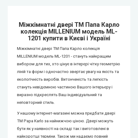
Міжкімнатні двері ТМ Папа Карло
колекція MILLENIUM модель ML-
1201 купити в Києві і Україні
Міжкімнатні двері ТМ Папа Карло колекція
MILLENIUM модель ML-1201 - стануть найкращим
вибором для тих, хто цінує в інтерєрі чітку геометрію
ліній та форм і одночастно звертає увагу на якість та
екологічність виробів. Витонченість та легкість
стануть невідємною частиною Вашого інтерьєру і
виразно підкреслять Ваш індивідуальний та
неповторний стиль.
У нашому інтернет-магазині можна придбати двері
ТМ Papa Karlo за найнижчою ціною. Двері можуть
бути як у наявності на складі так і виготовлені в
найкоротші терміни. Також ми надаємо повний