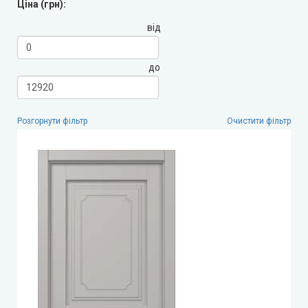
Ціна (грн):
від
LEADOR (Леадор)
до
Leador Express (Леадор Експрес)
Leador Gloss
Розгорнути фільтр
Очистити фільтр
Darumi (Дарумі)
Екодверка (з масиву сосни)
Статус (Status Doors)
Estet Doors (Естет Дорс)
Стильні Двері