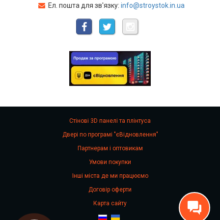
Ел. пошта для зв'язку:
info@stroystok.in.ua
Стінові 3D панелі та плінтуса
Двері по програмі "єВідновлення"
Партнерам і оптовикам
Умови покупки
Інші міста де ми працюємо
Договір оферти
Карта сайту