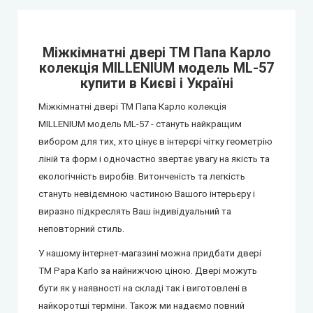
Міжкімнатні двері ТМ Папа Карло
колекція MILLENIUM модель ML-57
купити в Києві і Україні
Міжкімнатні двері ТМ Папа Карло колекція
MILLENIUM модель ML-57 - стануть найкращим
вибором для тих, хто цінує в інтерєрі чітку геометрію
ліній та форм і одночастно звертає увагу на якість та
екологічність виробів. Витонченість та легкість
стануть невідємною частиною Вашого інтерьєру і
виразно підкреслять Ваш індивідуальний та
неповторний стиль.
У нашому інтернет-магазині можна придбати двері
ТМ Papa Karlo за найнижчою ціною. Двері можуть
бути як у наявності на складі так і виготовлені в
найкоротші терміни. Також ми надаємо повний