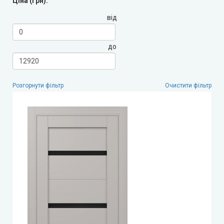
Ціна (грн):
від
LEADOR (Леадор)
до
Leador Express (Леадор Експрес)
Leador Gloss
Розгорнути фільтр
Очистити фільтр
Darumi (Дарумі)
Екодверка (з масиву сосни)
Статус (Status Doors)
Estet Doors (Естет Дорс)
Стильні Двері