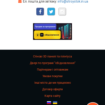
Ел. пошта для зв'язку:
info@stroystok.in.ua
Стінові 3D панелі та плінтуса
Двері по програмі "єВідновлення"
Партнерам і оптовикам
Умови покупки
Інші міста де ми працюємо
Договір оферти
Карта сайту