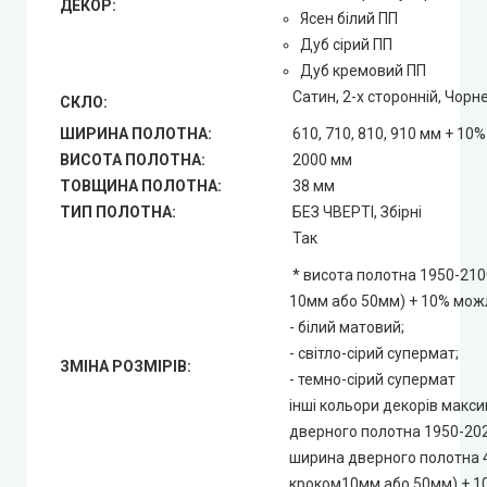
ДЕКОР:
Ясен білий ПП
Дуб сірий ПП
Дуб кремовий ПП
Сатин, 2-х сторонній, Чорне
СКЛО:
ШИРИНА ПОЛОТНА:
610, 710, 810, 910 мм + 10%
ВИСОТА ПОЛОТНА:
2000 мм
ТОВЩИНА ПОЛОТНА:
38 мм
ТИП ПОЛОТНА:
БЕЗ ЧВЕРТІ, Збірні
Так
* висота полотна 1950-210
10мм або 50мм) + 10% можл
- білий матовий;
- світло-сірий супермат;
ЗМІНА РОЗМІРІВ:
- темно-сірий супермат
інші кольори декорів макс
дверного полотна 1950-20
ширина дверного полотна 
кроком10мм або 50мм) + 1