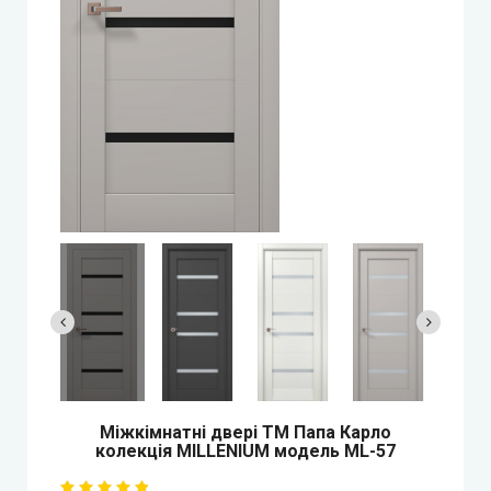
StilDoors (СтілДорс)
Двері прихованого монтажу
DOORIS (Доріс)
BRAMA (Брама)
OMEGA (Омега)
MSDoors (МСДорс)
KFD (КФД)
GRAND (Гранд)
Міжкімнатні двері ТМ Папа Карло
колекція MILLENIUM модель ML-57
LUXDOORS (ЛюксДорс)