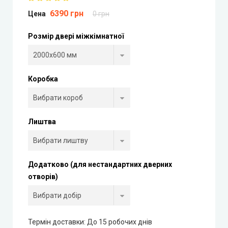
6390 грн
Цена
0 грн
Portalino Doors (Порталіно)
Розмір двері міжкімнатної
Rezult
CITY (Сіті фарбовані двері)
Коробка
Free Style doors (Фрі Стайл під фарбування)
Контур
Лиштва
Danapris Doors (Данапріс Дорс)
Додатково (для нестандартних дверних
DRUID (Друід)
отворів)
Europe Doors
Термін доставки: До 15 робочих днів
City Line