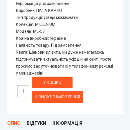
Інформація для замовлення
Виробник
:
ПАПА КАРЛО
City Line Express
Тип продукції
:
Двері міжкімнатні
Колекція
:
MILLENIUM
Syndicate Doors (Сіндікат Дорс)
Модель
:
ML-57
Країна виробник
:
Украина
STDM
Наявність товару
:
Під замовлення
Увага
:
Шановні клієнти, ми дуже намагаємось
підтримувати актуальність усіх цін на сайті, проте
Gorgania (Горганія)
просимо вас уточнювати їх у телефонному режимі
у менеджерів!
Verto (Верто)
EcoDoors (Екодорс)
ШВИДКЕ ЗАМОВЛЕННЯ
ОПИС
ВІДГУКИ
ІНФОРМАЦІЯ