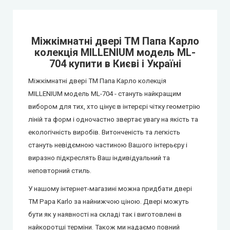
Міжкімнатні двері ТМ Папа Карло
колекція MILLENIUM модель ML-
704 купити в Києві і Україні
Міжкімнатні двері ТМ Папа Карло колекція
MILLENIUM модель ML-704 - стануть найкращим
вибором для тих, хто цінує в інтерєрі чітку геометрію
ліній та форм і одночастно звертає увагу на якість та
екологічність виробів. Витонченість та легкість
стануть невідємною частиною Вашого інтерьєру і
виразно підкреслять Ваш індивідуальний та
неповторний стиль.
У нашому інтернет-магазині можна придбати двері
ТМ Papa Karlo за найнижчою ціною. Двері можуть
бути як у наявності на складі так і виготовлені в
найкоротші терміни. Також ми надаємо повний