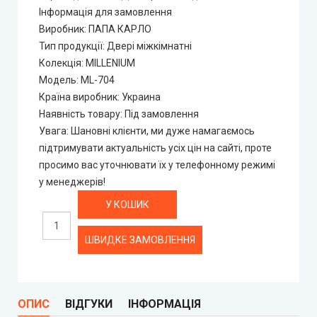
City Line
Інформація для замовлення
Виробник
:
ПАПА КАРЛО
City Line Express
Тип продукції
:
Двері міжкімнатні
Колекція
:
MILLENIUM
Syndicate Doors (Сіндікат Дорс)
Модель
:
ML-704
Країна виробник
:
Украина
STDM
Наявність товару
:
Під замовлення
Увага
:
Шановні клієнти, ми дуже намагаємось
підтримувати актуальність усіх цін на сайті, проте
Gorgania (Горганія)
просимо вас уточнювати їх у телефонному режимі
у менеджерів!
Verto (Верто)
EcoDoors (Екодорс)
ШВИДКЕ ЗАМОВЛЕННЯ
ОПИС
ВІДГУКИ
ІНФОРМАЦІЯ