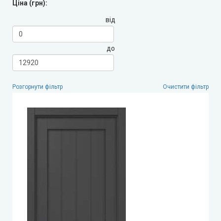
Ціна (грн):
від
LEADOR (Леадор)
до
Leador Express (Леадор Експрес)
Leador Gloss
Розгорнути фільтр
Очистити фільтр
Darumi (Дарумі)
Екодверка (з масиву сосни)
Статус (Status Doors)
Estet Doors (Естет Дорс)
Стильні Двері