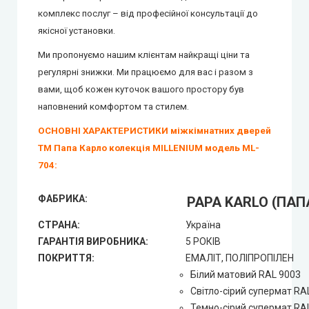
комплекс послуг – від професійної консультації до
якісної установки.
Ми пропонуємо нашим клієнтам найкращі ціни та
регулярні знижки.
Ми працюємо для вас і разом з
вами, щоб кожен куточок вашого простору був
наповнений комфортом та стилем.
ОСНОВНІ ХАРАКТЕРИСТИКИ міжкімнатних дверей
ТМ Папа Карло колекція MILLENIUM модель ML-
704:
ФАБРИКА:
PAPA KARLO (ПАП
СТРАНА:
Україна
ГАРАНТІЯ ВИРОБНИКА:
5 РОКІВ
ПОКРИТТЯ:
ЕМАЛІТ, ПОЛІПРОПІЛЕН
Білий матовий RAL 9003
Світло-сірий супермат RA
Темно-сірий супермат RA