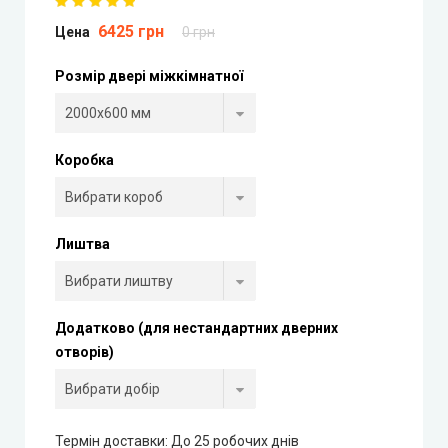
6425 грн
Цена
0 грн
Portalino Doors (Порталіно)
Розмір двері міжкімнатної
Rezult
CITY (Сіті фарбовані двері)
Коробка
Free Style doors (Фрі Стайл під фарбування)
Контур
Лиштва
Danapris Doors (Данапріс Дорс)
Додатково (для нестандартних дверних
DRUID (Друід)
отворів)
Europe Doors
Термін доставки: До 25 робочих днів