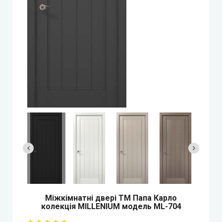
StilDoors (СтілДорс)
Двері прихованого монтажу
DOORIS (Доріс)
BRAMA (Брама)
OMEGA (Омега)
MSDoors (МСДорс)
KFD (КФД)
GRAND (Гранд)
Міжкімнатні двері ТМ Папа Карло
колекція MILLENIUM модель ML-704
LUXDOORS (ЛюксДорс)