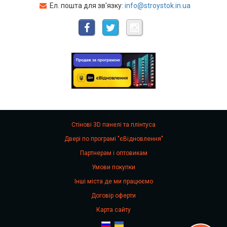
Ел. пошта для зв'язку:
info@stroystok.in.ua
Стінові 3D панелі та плінтуса
Двері по програмі "єВідновлення"
Партнерам і оптовикам
Умови покупки
Інші міста де ми працюємо
Договір оферти
Карта сайту