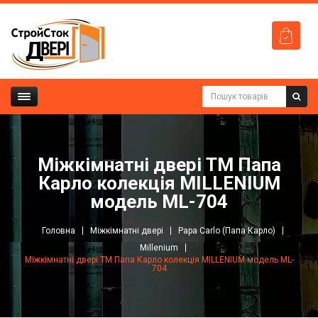
Міжкімнатні двері ТМ Папа
Карло колекція MILLENIUM
модель ML-704
Головна
Міжкімнатні двері
Papa Carlo (Папа Карло)
Millenium
Міжкімнатні двері ТМ Папа Карло колекція MILLENIUM модель ML-
704