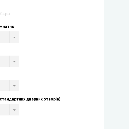
0 грн
імнатної
стандартних дверних отворів)