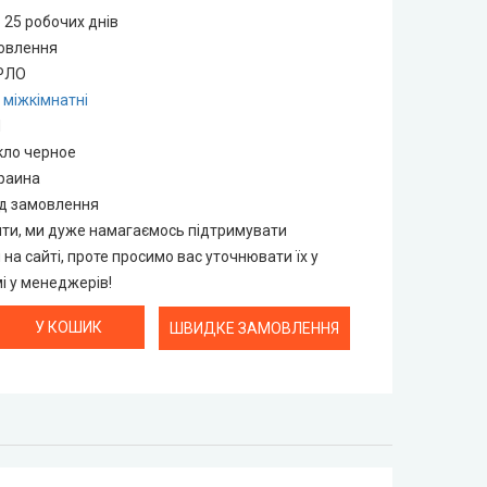
 25 робочих днів
мовлення
РЛО
 міжкімнатні
M
кло черное
раина
ід замовлення
нти, ми дуже намагаємось підтримувати
н на сайті, проте просимо вас уточнювати їх у
 у менеджерів!
ШВИДКЕ ЗАМОВЛЕННЯ