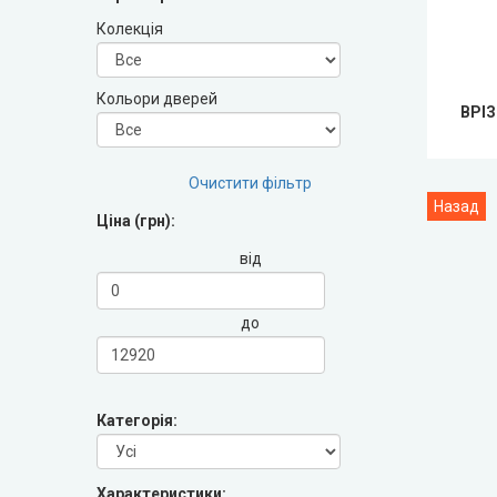
Leador Express (Леадор Експрес)
Колекція
Leador Gloss
Кольори дверей
ВРІЗ
Darumi (Дарумі)
Екодверка (з масиву сосни)
Очистити фільтр
Ціна (грн):
Статус (Status Doors)
від
Estet Doors (Естет Дорс)
до
Стильні Двері
StilDoors (СтілДорс)
Категорія:
Двері прихованого монтажу
Характеристики: