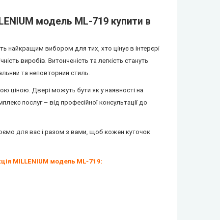
LLENIUM модель ML-719 купити в
ть найкращим вибором для тих, хто цінує в інтерєрі
ічність виробів. Витонченість та легкість стануть
альний та неповторний стиль.
ою ціною. Двері можуть бути як у наявності на
мплекс послуг – від професійної консультації до
ємо для вас і разом з вами, щоб кожен куточок
ція MILLENIUM модель ML-719:
)