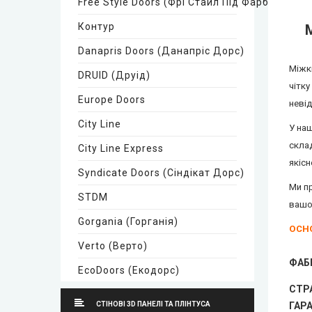
Free Style Doors (Фрі Стайл Під Фарбування)
Контур
Danapris Doors (Данапріс Дорс)
Міжкі
DRUID (Друід)
чітку
Europe Doors
неві
City Line
У наш
склад
City Line Express
якісн
Syndicate Doors (Сіндікат Дорс)
Ми п
STDM
вашо
Gorgania (Горганія)
ОСНО
Verto (Верто)
ФАБ
EcoDoors (Екодорс)
СТР
Neman (Неман)
СТІНОВІ 3D ПАНЕЛІ ТА ПЛІНТУСА
ГАР