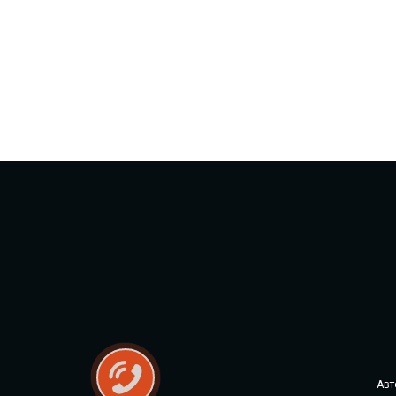
CITY (Сіті фарбовані двері)
Free Style doors (Фрі Стайл під
фарбування)
Контур
Danapris Doors (Данапріс Дорс)
DRUID (Друід)
Europe Doors
City Line
City Line Express
Авт