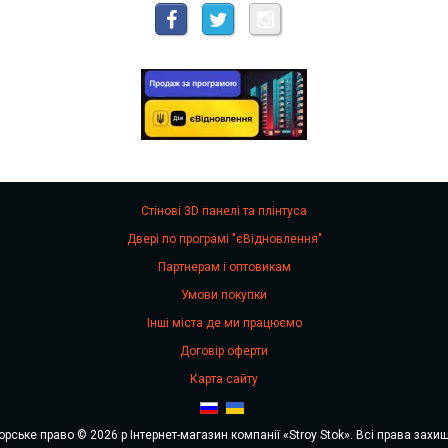
Стінові 3D панелі та плінтуса
Двері по програмі "єВідновлення"
Партнерам і оптовикам
Умови покупки
Інші міста де ми працюємо
Договір оферти
Карта сайту
орське право © 2026 р Інтернет-магазин компанії «Stroy Stok». Всі права захищ