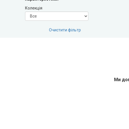
DOORIS (Доріс)
Колекція
BRAMA (Брама)
Очистити фільтр
OMEGA (Омега)
MSDoors (МСДорс)
KFD (КФД)
Ми доп
GRAND (Гранд)
LUXDOORS (ЛюксДорс)
Portalino Doors (Порталіно)
Rezult