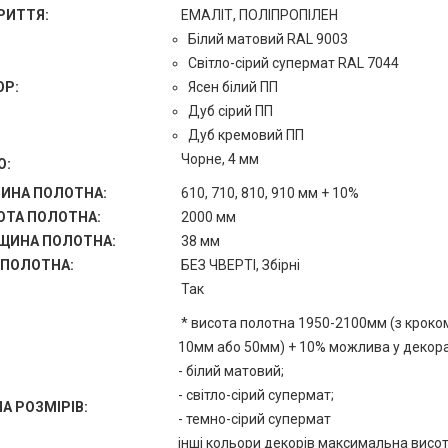
РИТТЯ:
ЕМАЛІТ, ПОЛІПРОПІЛЕН
Білий матовий RAL 9003
Світло-сірий супермат RAL 7044
ОР:
Ясен білий ПП
Дуб сірий ПП
Дуб кремовий ПП
Чорне, 4 мм
О:
ИНА ПОЛОТНА:
610, 710, 810, 910 мм + 10%
ОТА ПОЛОТНА:
2000 мм
ЩИНА ПОЛОТНА:
38 мм
 ПОЛОТНА:
БЕЗ ЧВЕРТІ, Збірні
Так
* висота полотна 1950-2100мм (з кроко
10мм або 50мм) + 10% можлива у декора
- білий матовий;
- світло-сірий супермат;
А РОЗМІРІВ:
- темно-сірий супермат
інші кольори декорів максимальна висо