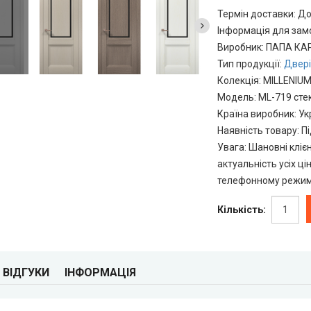
Термін доставки: До
Інформація для за
Виробник
:
ПАПА КА
Тип продукції
:
Двері
Колекція
:
MILLENIU
Модель
:
ML-719 сте
Країна виробник
:
Ук
Наявність товару
:
П
Увага
:
Шановні кліє
актуальність усіх ці
телефонному режимі
Кількість:
ВІДГУКИ
ІНФОРМАЦІЯ