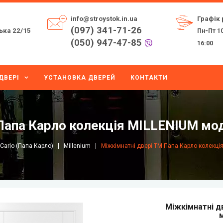
info@stroystok.in.ua
Графік 
(097) 341-71-26
ька 22/15
Пн-Пт 10
(050) 947-47-85
16:00
ДВЕРІ
УСТАНОВКА ДВЕРЕЙ
КОНТАКТИ
Папа Карло колекція MILLENIUM мо
Carlo (Папа Карло)
Millenium
Міжкімнатні двері ТМ Папа Карло колекці
Міжкімнатні д