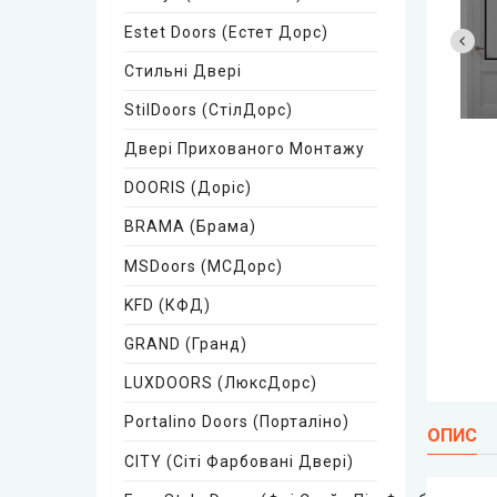
Estet Doors (Естет Дорс)
Стильні Двері
StilDoors (СтілДорс)
Двері Прихованого Монтажу
DOORIS (Доріс)
BRAMA (Брама)
MSDoors (МСДорс)
KFD (КФД)
GRAND (Гранд)
LUXDOORS (ЛюксДорс)
Portalino Doors (Порталіно)
ОПИС
CITY (Сіті Фарбовані Двері)