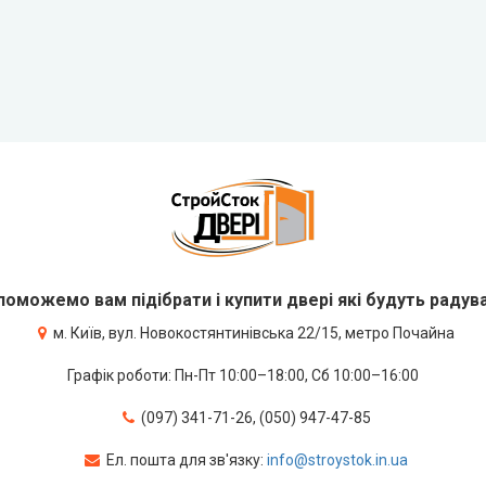
оможемо вам підібрати і купити двері які будуть радув
м. Київ, вул. Новокостянтинівська 22/15, метро Почайна
Графік роботи: Пн-Пт 10:00–18:00, Сб 10:00–16:00
(097) 341-71-26, (050) 947-47-85
Ел. пошта для зв'язку:
info@stroystok.in.ua