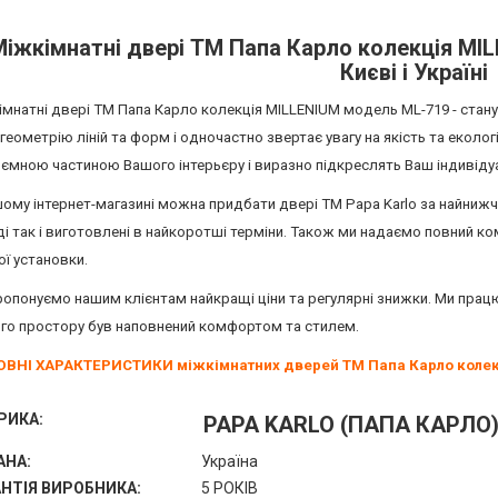
Міжкімнатні двері ТМ Папа Карло колекція MI
Києві і Україні
мнатні двері ТМ Папа Карло колекція MILLENIUM модель ML-719 - стану
 геометрію ліній та форм і одночастно звертає увагу на якість та еколог
дємною частиною Вашого інтерьєру і виразно підкреслять Ваш індивіду
ому інтернет-магазині можна придбати двері ТМ Papa Karlo за найнижч
і так і виготовлені в найкоротші терміни. Також ми надаємо повний ко
ої установки.
ропонуємо нашим клієнтам найкращі ціни та регулярні знижки.
Ми працю
го простору був наповнений комфортом та стилем.
ВНІ ХАРАКТЕРИСТИКИ міжкімнатних дверей ТМ Папа Карло колек
РИКА:
PAPA KARLO (ПАПА КАРЛО
АНА:
Україна
АНТІЯ ВИРОБНИКА:
5 РОКІВ