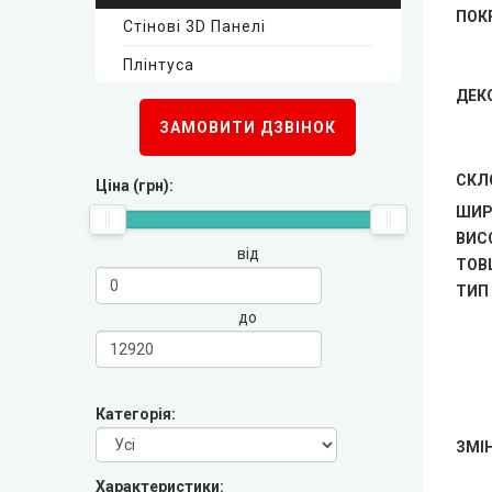
ПОК
Стінові 3D Панелі
New Style (Новий Стиль)
Плінтуса
Оміс
ДЕК
Стінові 3D панелі
ЗАМОВИТИ ДЗВІНОК
KORFAD (Корфад)
Плінтуса
СКЛ
Ціна (грн):
Korfad Express (Корфад Експрес)
ШИР
ВИС
від
Korfad Excellence (фарба)
ТОВ
ТИП
до
Terminus (Термінус)
▼
Papa Carlo (Папа Карло)
▼
Категорія:
LEADOR (Леадор)
ЗМІН
Характеристики: