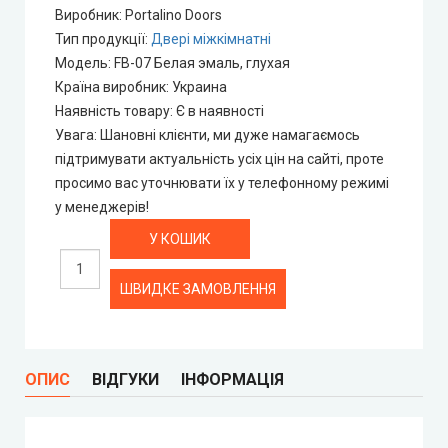
Portalino Doors (Порталіно)
Виробник
:
Portalino Doors
Тип продукції
:
Двері міжкімнатні
Rezult
Модель
:
FB-07 Белая эмаль, глухая
Країна виробник
:
Украина
CITY (Сіті фарбовані двері)
Наявність товару
:
Є в наявності
Увага
:
Шановні клієнти, ми дуже намагаємось
підтримувати актуальність усіх цін на сайті, проте
Free Style doors (Фрі Стайл під фарбування)
просимо вас уточнювати їх у телефонному режимі
у менеджерів!
Контур
Danapris Doors (Данапріс Дорс)
ШВИДКЕ ЗАМОВЛЕННЯ
DRUID (Друід)
Europe Doors
ОПИС
ВІДГУКИ
ІНФОРМАЦІЯ
City Line