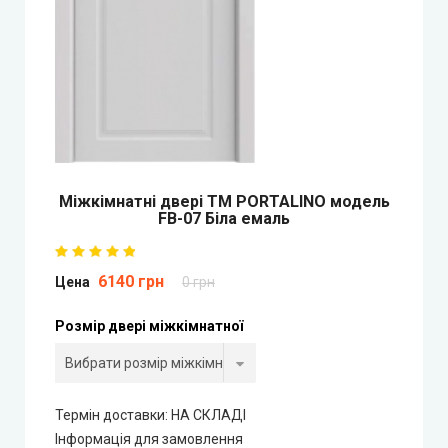
Двері прихованого монтажу
DOORIS (Доріс)
BRAMA (Брама)
OMEGA (Омега)
Міжкімнатні двері ТМ PORTALINO модель
FB-07 Біла емаль
MSDoors (МСДорс)
6140 грн
Цена
0 грн
KFD (КФД)
Розмір двері міжкімнатної
GRAND (Гранд)
LUXDOORS (ЛюксДорс)
Термін доставки: НА СКЛАДІ
Інформація для замовлення