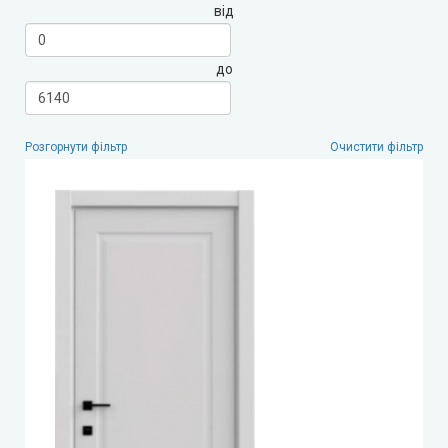
від
LEADOR (Леадор)
до
Leador Express (Леадор Експрес)
Leador Gloss
Розгорнути фільтр
Очистити фільтр
Darumi (Дарумі)
Екодверка (з масиву сосни)
Статус (Status Doors)
Estet Doors (Естет Дорс)
Стильні Двері
StilDoors (СтілДорс)