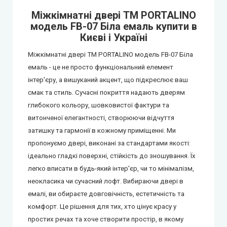
City Line Express
Міжкімнатні двері ТМ PORTALINO
модель FB-07 Біла емаль купити в
Києві і Україні
Syndicate Doors (Сіндікат Дорс)
Міжкімнатні двері ТМ PORTALINO модель FB-07 Біла
STDM
емаль - це не просто функціональний елемент
інтер'єру, а вишуканий акцент, що підкреслює ваш
Gorgania (Горганія)
смак та стиль. Сучасні покриття надають дверям
глибокого кольору, шовковистої фактури та
Verto (Верто)
витонченої елегантності, створюючи відчуття
затишку та гармонії в кожному приміщенні. Ми
пропонуємо двері, виконані за стандартами якості:
EcoDoors (Екодорс)
ідеально гладкі поверхні, стійкість до зношування. Їх
легко вписати в будь-який інтер'єр, чи то мінімалізм,
неокласика чи сучасний лофт. Вибираючи двері в
емалі, ви обираєте довговічність, естетичність та
комфорт. Це рішення для тих, хто цінує красу у
простих речах та хоче створити простір, в якому