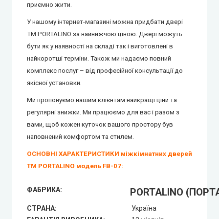
приємно жити.
У нашому інтернет-магазині можна придбати двері
ТМ PORTALINO за найнижчою ціною. Двері можуть
бути як у наявності на складі так і виготовлені в
найкоротші терміни. Також ми надаємо повний
комплекс послуг – від професійної консультації до
якісної установки.
Ми пропонуємо нашим клієнтам найкращі ціни та
регулярні знижки.
Ми працюємо для вас і разом з
вами, щоб кожен куточок вашого простору був
наповнений комфортом та стилем.
ОСНОВНІ ХАРАКТЕРИСТИКИ міжкімнатних дверей
ТМ PORTALINO модель FB-07:
ФАБРИКА:
PORTALINO (ПОРТ
СТРАНА:
Україна