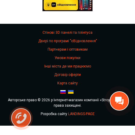
Стінові 3D панелі та плінтуса
Двері по програмі "єВідновлення"
Партнерам і оптовикам
Умови покупки
Інші міста де ми працюємо
Договір оферти
Карта сайту
Авторське право © 2026 р Інтернет-магазин компанії «Stroy Stok». Всі
права захищені.
Розробка сайту
LANDINGS-PAGE