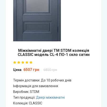
Двері прихованого монтажу
DOORIS (Доріс)
BRAMA (Брама)
OMEGA (Омега)
Міжкімнатні двері ТМ STDM колекція
CLASSIC модель СL-4 ПО-1 скло сатин
MSDoors (МСДорс)
6507 грн
Цена
6850 грн
KFD (КФД)
Термін доставки: До 10 робочих днів
GRAND (Гранд)
Інформація для замовлення
Виробник
:
STDM
LUXDOORS (ЛюксДорс)
Тип продукції
:
Двері міжкімнатні
Колекція
:
CLASSIC