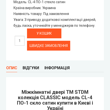
Модель
:
СL-4 ПО-1 стекло сатин
Portalino Doors (Порталіно)
Країна виробник
:
Украина
Наявність товару
:
Під замовлення
Rezult
Увага
:
З приводу додаткової комплектації дверей,
будь ласка, уточнюйте у менеджерів по телефону.
CITY (Сіті фарбовані двері)
Free Style doors (Фрі Стайл під фарбування)
ШВИДКЕ ЗАМОВЛЕННЯ
Контур
Danapris Doors (Данапріс Дорс)
ОПИС
ВІДГУКИ
ІНФОРМАЦІЯ
DRUID (Друід)
Міжкімнатні двері ТМ STDM
Europe Doors
колекція CLASSIC модель СL-4
ПО-1 скло сатин купити в Києві і
City Line
Україні