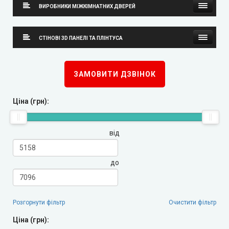
ВИРОБНИКИ МІЖКІМНАТНИХ ДВЕРЕЙ
Neman (Неман)
СТІНОВІ 3D ПАНЕЛІ ТА ПЛІНТУСА
New Style (Новий Стиль)
Стінові 3D панелі
ЗАМОВИТИ ДЗВІНОК
Оміс
Плінтуса
Ціна (грн):
KORFAD (Корфад)
від
Korfad Express (Корфад Експрес)
Korfad Excellence (фарба)
до
Terminus (Термінус)
▼
Розгорнути фільтр
Очистити фільтр
Papa Carlo (Папа Карло)
▼
Ціна (грн):