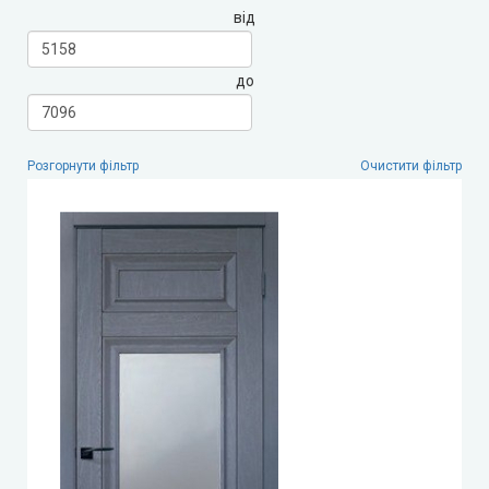
від
LEADOR (Леадор)
до
Leador Express (Леадор Експрес)
Leador Gloss
Розгорнути фільтр
Очистити фільтр
Darumi (Дарумі)
Екодверка (з масиву сосни)
Статус (Status Doors)
Estet Doors (Естет Дорс)
Стильні Двері
StilDoors (СтілДорс)