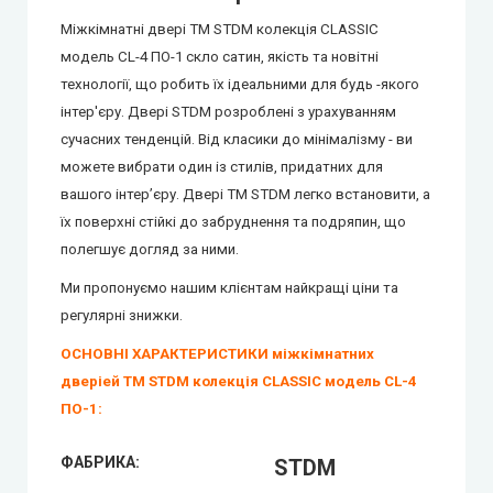
Міжкімнатні двері ТМ STDM колекція CLASSIC
City Line Express
модель СL-4 ПО-1 скло сатин, якість та новітні
технології, що робить їх ідеальними для будь -якого
Syndicate Doors (Сіндікат Дорс)
інтер'єру. Двері STDM розроблені з урахуванням
сучасних тенденцій. Від класики до мінімалізму - ви
STDM
можете вибрати один із стилів, придатних для
вашого інтер’єру. Двері TM STDM легко встановити, а
Gorgania (Горганія)
їх поверхні стійкі до забруднення та подряпин, що
полегшує догляд за ними.
Verto (Верто)
Ми пропонуємо нашим клієнтам найкращі ціни та
регулярні знижки.
EcoDoors (Екодорс)
ОСНОВНІ ХАРАКТЕРИСТИКИ міжкімнатних
дверіей ТМ STDM колекція CLASSIC модель СL-4
ПО-1:
ФАБРИКА:
STDM