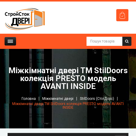
Міжкімнатні двері ТМ StilDoors
колекція PRESTO модель
AVANTI INSIDE
Головна
Міжкімнатні двері
StilDoors (СтілДорс)
Міжкімнатні двері ТМ StilDoors колекція PRESTO модель AVANTI
INSIDE