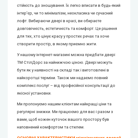
стійкість до зношування. Їх легко вписати в будь-який
інтер'єр, чи то мінімалізм, неокласика чи сучасний
лофт. Вибираючи двері в красі, ви обираєте
довговічність, естетичність та комфорт. Це рішення
для тих, хто цінує красу у простих речах та хоче
створити простір, в якому приємно жити.
У нашому інтернет-магазині можна придбати двері
ТМ СтілДорс за найнижчою ціною. Двері можуть
бути як у наявності на складі так і виготовлені в
найкоротші терміни. Також ми надаємо повний
комплекс послуг – від професійної консультації до
якісної установки.
Ми пропонуємо нашим клієнтам найкращі ціни та
регулярні знижки.
Ми працюємо для вас і разом з
вами, щоб кожен куточок вашого простору був
наповнений комфортом та стилем.
ОСНОВНІ ХАРАКТЕРИСТИКИ міжкімнатних дверей