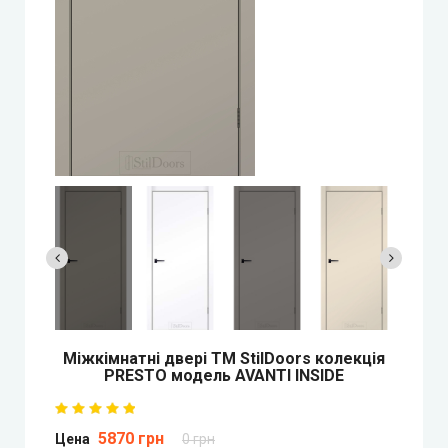
Двері прихованого монтажу
DOORIS (Доріс)
BRAMA (Брама)
OMEGA (Омега)
MSDoors (МСДорс)
KFD (КФД)
GRAND (Гранд)
Міжкімнатні двері ТМ StilDoors колекція
PRESTO модель AVANTI INSIDE
LUXDOORS (ЛюксДорс)
5870 грн
Цена
0 грн