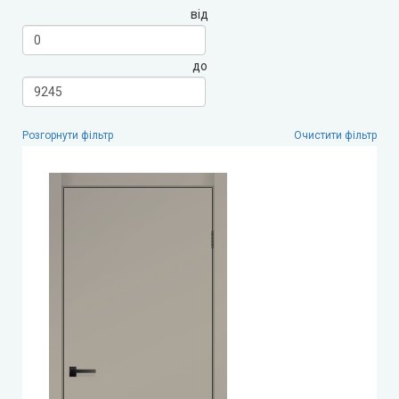
від
LEADOR (Леадор)
до
Leador Express (Леадор Експрес)
Leador Gloss
Розгорнути фільтр
Очистити фільтр
Darumi (Дарумі)
Екодверка (з масиву сосни)
Статус (Status Doors)
Estet Doors (Естет Дорс)
Стильні Двері
StilDoors (СтілДорс)