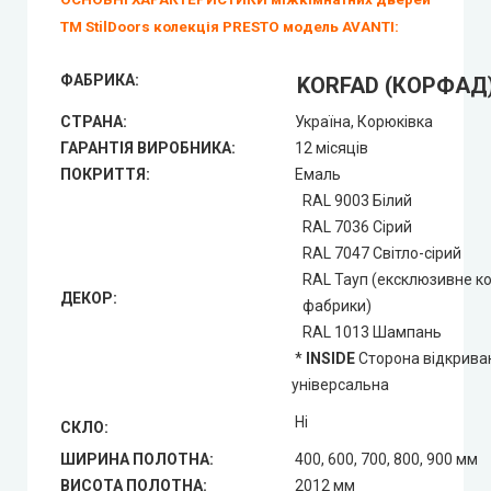
ТМ StilDoors колекція PRESTO модель AVANTI:
ФАБРИКА:
KORFAD (КОРФАД
СТРАНА:
Україна, Корюківка
ГАРАНТІЯ ВИРОБНИКА:
12 місяців
ПОКРИТТЯ:
Емаль
RAL 9003 Білий
RAL 7036 Сірий
RAL 7047 Світло-сірий
RAL Тауп (ексклюзивне к
ДЕКОР:
фабрики)
RAL 1013 Шампань
*
INSIDE
Сторона відкриван
універсальна
Ні
СКЛО:
ШИРИНА ПОЛОТНА:
400, 600, 700, 800, 900 мм
ВИСОТА ПОЛОТНА:
2012 мм