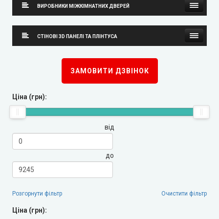
ВИРОБНИКИ МІЖКІМНАТНИХ ДВЕРЕЙ
Neman (Неман)
СТІНОВІ 3D ПАНЕЛІ ТА ПЛІНТУСА
New Style (Новий Стиль)
Стінові 3D панелі
ЗАМОВИТИ ДЗВІНОК
Оміс
Плінтуса
Ціна (грн):
KORFAD (Корфад)
від
Korfad Express (Корфад Експрес)
Korfad Excellence (фарба)
до
Terminus (Термінус)
▼
Розгорнути фільтр
Очистити фільтр
Papa Carlo (Папа Карло)
▼
Ціна (грн):