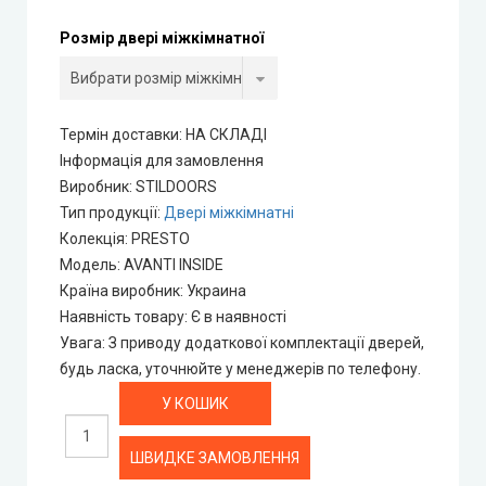
Portalino Doors (Порталіно)
Розмір двері міжкімнатної
Rezult
CITY (Сіті фарбовані двері)
Термін доставки: НА СКЛАДІ
Інформація для замовлення
Free Style doors (Фрі Стайл під фарбування)
Виробник
:
STILDOORS
Тип продукції
:
Двері міжкімнатні
Контур
Колекція
:
PRESTO
Модель
:
AVANTI INSIDE
Країна виробник
:
Украина
Danapris Doors (Данапріс Дорс)
Наявність товару
:
Є в наявності
Увага
:
З приводу додаткової комплектації дверей,
DRUID (Друід)
будь ласка, уточнюйте у менеджерів по телефону.
Europe Doors
ШВИДКЕ ЗАМОВЛЕННЯ
City Line