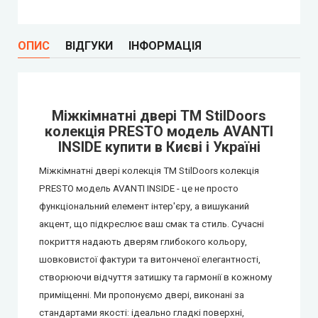
City Line Express
ОПИС
ВІДГУКИ
ІНФОРМАЦІЯ
Syndicate Doors (Сіндікат Дорс)
STDM
Mіжкімнатні двері ТМ StilDoors
колекція PRESTO модель AVANTI
Gorgania (Горганія)
INSIDE купити в Києві і Україні
Verto (Верто)
Міжкімнатні двері колекція ТМ StilDoors колекція
PRESTO модель AVANTI INSIDE - це не просто
EcoDoors (Екодорс)
функціональний елемент інтер'єру, а вишуканий
акцент, що підкреслює ваш смак та стиль. Сучасні
покриття надають дверям глибокого кольору,
шовковистої фактури та витонченої елегантності,
створюючи відчуття затишку та гармонії в кожному
приміщенні. Ми пропонуємо двері, виконані за
стандартами якості: ідеально гладкі поверхні,