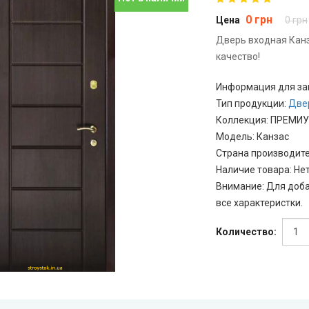
0 грн
Цена
0 грн
Дверь входная Канз
качество!
Информация для за
Тип продукции
:
Две
Коллекция
:
ПРЕМИУ
Модель
:
Канзас
Страна производит
Наличие товара
:
Не
Внимание
:
Для доба
все характеристки.
Количество: