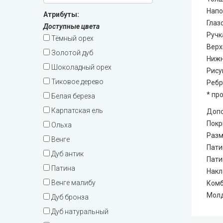
Very Dveri (Вери Двери)
Напо
Атрибуты:
Глазо
Доступные цвета
REDFORT (Редфорт)
Ручк
Тёмный орех
Верх
Золотой дуб
Abwehr (Абвер)
Нижн
Шоколадный орех
Рису
Министерство Дверей
Тиковое дерево
Ребр
* пр
Белая береза
Bulat (Булат)
Карпатская ель
Допо
Покр
Ольха
BEREZ (Берез)
Разм
Венге
Пати
Дуб антик
MAGDA (Магда)
Пати
Патина
Накл
Венге малибу
ARTIZ (Артиз)
Комб
Мол
Дуб бронза
Противопожарные двери
Дуб натуральный