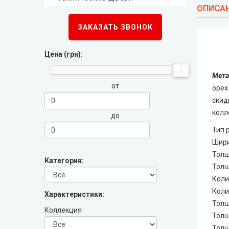
ОПИСА
Стильные Двери
ЗАКАЗАТЬ ЗВОНОК
Каскад
Цена (грн):
Steelguard
Мета
от
орех
Arma (Арма)
скид
колл
до
STRAJ (Страж)
Тип 
Шири
Qdoors (Кью Дорс)
Толщ
Категория:
Толщ
FORT (Форт)
Коли
Коли
Характеристики:
Толщ
Двери Украины
Коллекция
Толщ
Толщ