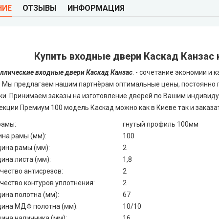
НИЕ
ОТЗЫВЫ
ИНФОРМАЦИЯ
Купить входные двери Каскад Канзас
ллические входные двери Каскад Канзас
. - сочетание экономии и 
. Мы предлагаем нашим партнёрам оптимальные цены, постоянно 
ки. Принимаем заказы на изготовление дверей по Вашим индивид
екции Премиум 100 модель Каскад можно как в Киеве так и заказат
рамы:
гнутый профиль 100мм
на рамы (мм):
100
ина рамы (мм):
2
ина листа (мм):
1,8
чество антисрезов:
2
чество контуров уплотнения:
2
ина полотна (мм):
67
ина МДФ полотна (мм):
10/10
ина наличника (мм):
16