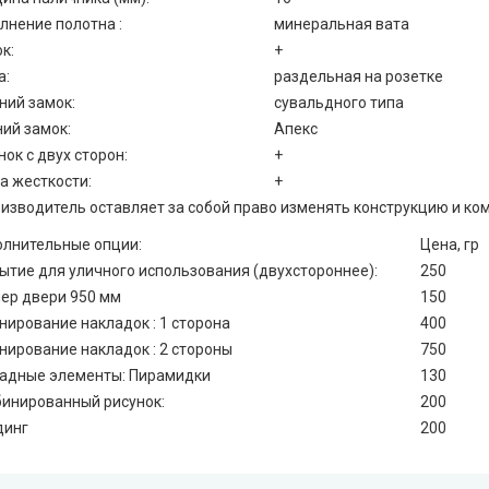
лнение полотна :
минеральная вата
к:
+
а:
раздельная на розетке
ний замок:
сувальдного типа
ий замок:
Апекс
нок с двух сторон:
+
а жесткости:
+
оизводитель оставляет за собой право изменять конструкцию и к
лнительные опции:
Цена, гр
ытие для уличного использования (двухстороннее):
250
ер двери 950 мм
150
нирование накладок : 1 сторона
400
нирование накладок : 2 стороны
750
адные элементы: Пирамидки
130
инированный рисунок:
200
динг
200