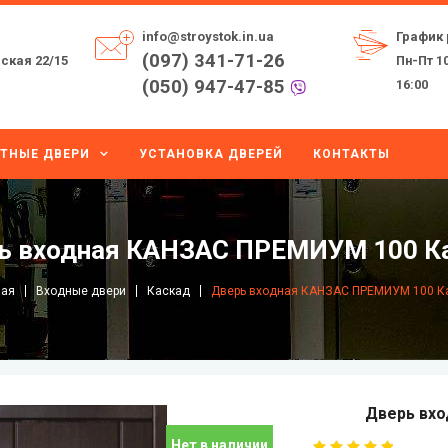
info@stroystok.in.ua
График 
(097) 341-71-26
ская 22/15
Пн-Пт 10
(050) 947-47-85
16:00
ТНЫЕ ДВЕРИ
УСТАНОВКА ДВЕРЕЙ
КОНТАКТЫ
ь входная КАНЗАС ПРЕМИУМ 100 К
ная
Входные двери
Каскад
Дверь входная КАНЗАС ПРЕМИУМ 100 К
Дверь вх
Нет в наличии