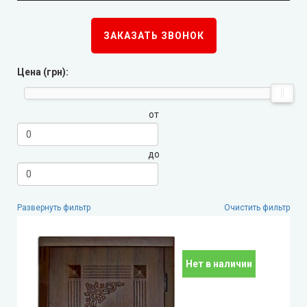
Стильные Двери
ЗАКАЗАТЬ ЗВОНОК
Каскад
Цена (грн):
Steelguard
от
Arma (Арма)
до
STRAJ (Страж)
Qdoors (Кью Дорс)
Развернуть фильтр
Очистить фильтр
FORT (Форт)
Нет в наличии
Двери Украины
Very Dveri (Вери Двери)