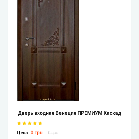
REDFORT (Редфорт)
Abwehr (Абвер)
Министерство Дверей
Bulat (Булат)
BEREZ (Берез)
MAGDA (Магда)
ARTIZ (Артиз)
Дверь входная Венеция ПРЕМИУМ Каскад
Противопожарные двери
0 грн
Цена
0 грн