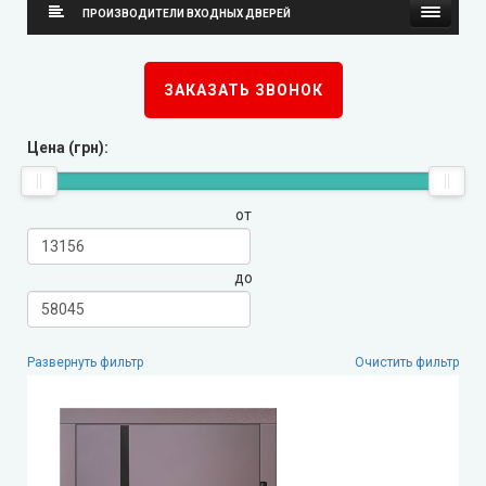
ПРОИЗВОДИТЕЛИ ВХОДНЫХ ДВЕРЕЙ
Стильные Двери
ЗАКАЗАТЬ ЗВОНОК
Каскад
Цена (грн):
Steelguard
от
Arma (Арма)
до
STRAJ (Страж)
Qdoors (Кью Дорс)
Развернуть фильтр
Очистить фильтр
FORT (Форт)
Двери Украины