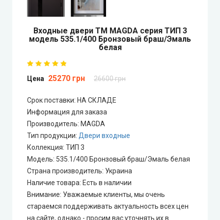
Технические двери
Входные двери ТМ MAGDA серия ТИП 3
модель 535.1/400 Бронзовый браш/Эмаль
белая
25270 грн
Цена
26600 грн
Срок поставки: НА СКЛАДЕ
Информация для заказа
Производитель
:
MAGDA
Тип продукции
:
Двери входные
Коллекция
:
ТИП 3
Модель
:
535.1/400 Бронзовый браш/Эмаль белая
Страна производитель
:
Украина
Наличие товара
:
Есть в наличии
Внимание
:
Уважаемые клиенты, мы очень
стараемся поддерживать актуальность всех цен
на сайте, однако - просим вас уточнять их в