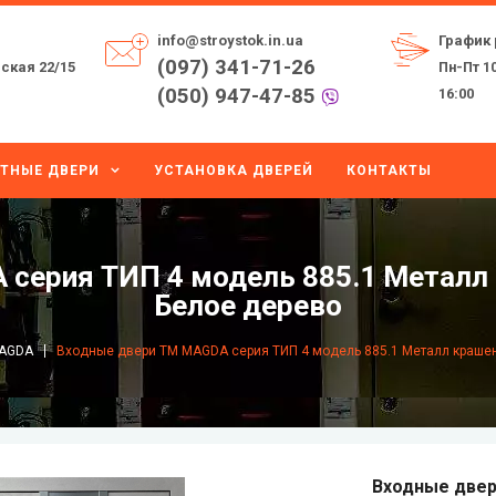
info@stroystok.in.ua
График 
(097) 341-71-26
ская 22/15
Пн-Пт 10
(050) 947-47-85
16:00
ТНЫЕ ДВЕРИ
УСТАНОВКА ДВЕРЕЙ
КОНТАКТЫ
серия ТИП 4 модель 885.1 Металл
Белое дерево
AGDA
Входные двери ТМ MAGDA серия ТИП 4 модель 885.1 Металл краше
Входные двер