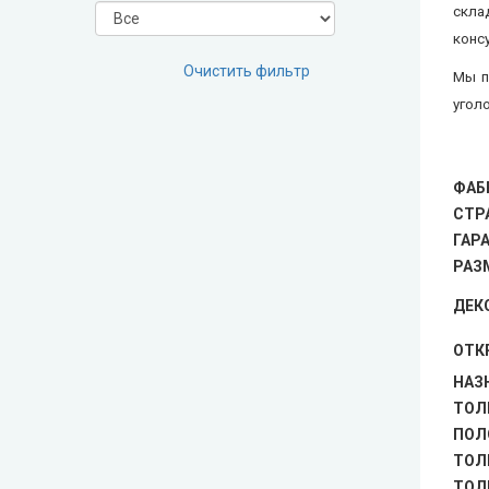
скла
Very Dveri (Вери Двери)
конс
Очистить фильтр
Мы п
REDFORT (Редфорт)
угол
Abwehr (Абвер)
ФАБ
Министерство Дверей
СТР
ГАР
Bulat (Булат)
РАЗ
ДЕК
BEREZ (Берез)
ОТК
MAGDA (Магда)
НАЗ
ТОЛ
ARTIZ (Артиз)
ПОЛ
ТОЛ
Противопожарные двери
ТОЛ