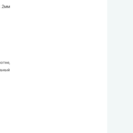
1.2мм
лотне,
льный