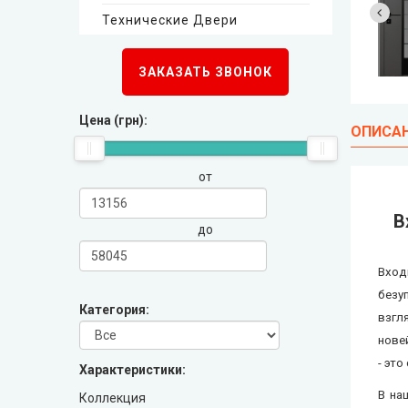
Технические Двери
Стильные Двери
ЗАКАЗАТЬ ЗВОНОК
Каскад
Цена (грн):
ОПИСА
Steelguard
от
Arma (Арма)
В
до
STRAJ (Страж)
Вход
Qdoors (Кью Дорс)
безу
Категория:
взгл
нове
FORT (Форт)
- это
Характеристики:
Двери Украины
В на
Коллекция