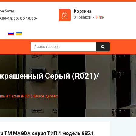
работы:
Корзина
0 Товаров
0 грн
:00-18:00, Сб 10:00-
 крашенный Серый (R021)/
нный Серый (R021)/Белое дерево
и ТМ MAGDA серия ТИП 4 модель 885.1