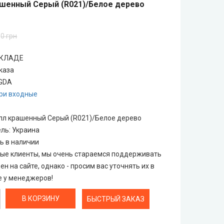
шенный Серый (R021)/Белое дерево
0 грн
 СКЛАДЕ
каза
GDA
ри входные
лл крашенный Серый (R021)/Белое дерево
ель
:
Украина
ь в наличии
е клиенты, мы очень стараемся поддерживать
ен на сайте, однако - просим вас уточнять их в
 у менеджеров!
БЫСТРЫЙ ЗАКАЗ