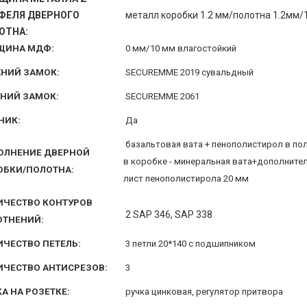
ФЕЛЯ ДВЕРНОГО
металл коробки 1.2 мм/полотна 1.2мм/
ОТНА:
ЩИНА МДФ:
0 мм/10 мм влагостойкий
ХНИЙ ЗАМОК:
SECUREMME 2019 сувальдный
НИЙ ЗАМОК:
SECUREMME 2061
НИК:
Да
базальтовая вата + пенополистирол в по
ОЛНЕНИЕ ДВЕРНОЙ
в коробке - минеральная вата+дополните
ОБКИ/ПОЛОТНА:
лист пенополистирола 20 мм
ИЧЕСТВО КОНТУРОВ
2 SAP 346, SAP 338
ОТНЕНИЙ:
ИЧЕСТВО ПЕТЕЛЬ:
3 петли 20*140 с подшипником
ИЧЕСТВО АНТИСРЕЗОВ:
3
А НА РОЗЕТКЕ:
ручка цинковая, регулятор притвора