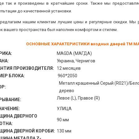
де так и произведены в кратчайшие сроки. Также мы предоставля
ультации до качественной установки.
редлагаем нашим клиентам лучшие цены и регулярные скидки. Мы 
ок вашего пространства был наполнен комфортом и стилем.
ОСНОВНЫЕ ХАРАКТЕРИСТИКИ входных дверей ТМ MAG
РИКА:
MAGDA (МАГДА)
АНА:
Украина, Чернигов
АНТИЯ ПРОИЗВОДИТЕЛЯ:
12 месяцев
МЕР БЛОКА:
960*2050
Металл крашенный Серый (R021)/Бел
ОР:
дерево
Левое (L), Правое (R)
РЫВАНИЕ:
НАЧЕНИЕ:
УЛИЦА
ЩИНА ДВЕРНОГО
90 мм
ОТНА:
ЩИНА ДВЕРНОЙ КОРОБИ:
130 мм
ЩИНА МЕТАЛЛА Z-