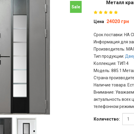
Металл кра
Sale
24020 грн
Цена
Срок поставки: НА
Информация для за
Производитель
:
MA
Тип продукции
:
Две
Коллекция
:
ТИП 4
Модель
:
885.1 Мета
Страна производит
Наличие товара
:
Ест
Внимание
:
Уважаемы
актуальность всех ц
телефонном режиме
Количество: