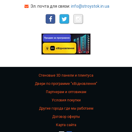
Эл. почта для связи:
info@stroystok.in.ua
Стеновые 3D панели и плинтуса
Двери по программе "єВідновлення"
Партнерам и оптовикам
Условия покупки
Другие города где мы работаем
Договор оферты
Карта сайта