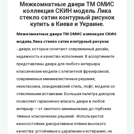
City Line
Mежкомнатные двери ТМ ОМИС
коллекция СКИН модель Лика
стекло сатин контурный рисунок
City Line Express
купить в Киеве и Украине.
Syndicate Doors (Синдикат Дорс)
Mежкомнатные двери ТМ ОМИС коллекция СКИН
модель Лика стекло сатин контурный рисунок
STDM
- двери, которые сочетают современный дизайн,
надежность и качество исполнения. В ассортименте
Gorgania (Горгания)
представлены двери для любого интерьера:
классические модели с элегантной фрезеровкой,
Verto (Верто)
современные минималистичные решения,
неоклассика, скандинавский стиль, лофт, модели со
стеклянными вставками. Большая палитра декоров
EcoDoors (Экодорс)
позволяет гармонично вписать двери в любой
интерьер — от светлого минимализма до глубоких
тёмных классических решений. Используются
износостойкие декоративные плёнки высокого
качества: устойчивые к царапинам и истиранию, не