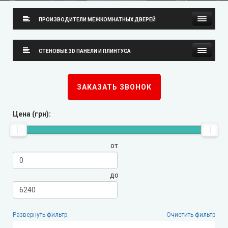
ПРОИЗВОДИТЕЛИ МЕЖКОМНАТНЫХ ДВЕРЕЙ
Neman (Неман)
СТЕНОВЫЕ 3D ПАНЕЛИ И ПЛИНТУСА
New Style (Новый Стиль)
Стеновые 3D панели
ЗАКАЗАТЬ ЗВОНОК
Омис
Плинтуса
Цена (грн):
KORFAD (Корфад)
от
Korfad Express (Корфад Экспресс)
Korfad Excellence (краска)
до
Terminus (Терминус)
▼
Развернуть фильтр
Очистить фильтр
Papa Carlo (Папа Карло)
▼