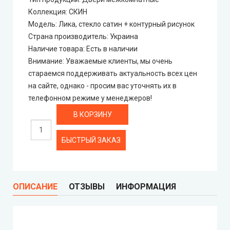
Коллекция
:
СКИН
Portalino Doors (Порталино)
Модель
:
Лика, стекло сатин + контурный рисунок
Страна производитель
:
Украина
Rezult
Наличие товара
:
Есть в наличии
Внимание
:
Уважаемые клиенты, мы очень
CITY (Сити крашенные двери)
стараемся поддерживать актуальность всех цен
на сайте, однако - просим вас уточнять их в
телефонном режиме у менеджеров!
Free Style doors (Фри Стайл под покраску)
Контур
БЫСТРЫЙ ЗАКАЗ
Danapris Doors (Данаприс Дорс)
DRUID (Друид)
ОПИСАНИЕ
ОТЗЫВЫ
ИНФОРМАЦИЯ
Europe Doors