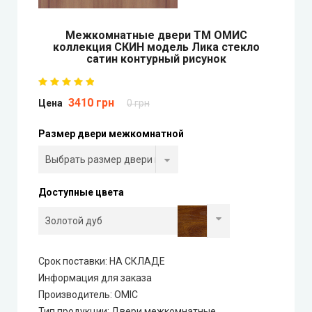
StilDoors (СтилДорс)
Mежкомнатные двери ТМ ОМИС
коллекция СКИН модель Лика стекло
Двери скрытого монтажа
сатин контурный рисунок
DOORIS (Дорис)
3410 грн
Цена
0 грн
BRAMA (Брама)
Размер двери межкомнатной
OMEGA (Омега)
Доступные цвета
MSDoors (МСДорс)
KFD (КФД)
Срок поставки: НА СКЛАДЕ
GRAND (Гранд)
Информация для заказа
Производитель
:
ОМІС
LUXDOORS (ЛюксДорс)
Тип продукции
:
Двери межкомнатные