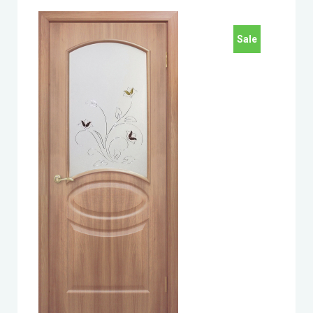
LEADOR (Леадор)
Sale
Leador Express (Леадор Экспресс)
Leador Gloss
Darumi (Даруми)
Экодверка (из массива сосны)
Статус (Status Doors)
Estet Doors (Эстет Дорс)
Стильные Двери