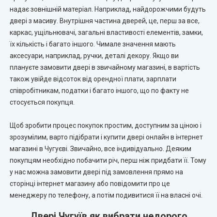
надає зовнішній матеріал. Наприклад, найдорожчими будуть
City Line Express
двері з масиву. Внутрішня частина дверей, це, перш за все,
каркас, ущільнювачі, загальні властивості елементів, замки,
Syndicate Doors (Сіндікат Дорс)
їх кількість і багато іншого. Чимале значення мають
аксесуари, наприклад, ручки, деталі декору. Якщо ви
STDM
плануєте замовити двері в звичайному магазині, в вартість
також увійде відсоток від орендної плати, зарплати
Gorgania (Горганія)
співробітникам, податки і багато іншого, що по факту не
стосується покупця.
Verto (Верто)
Щоб зробити процес покупок простим, доступним за ціною і
зрозумілим, варто підібрати і купити двері онлайн в інтернет
EcoDoors (Екодорс)
магазині в Чугуєві. Звичайно, все індивідуально. Деяким
покупцям необхідно побачити річ, перш ніж придбати її. Тому
у нас можна замовити двері під замовлення прямо на
сторінці інтернет магазину або повідомити про це
менеджеру по телефону, а потім подивитися її на власні очі.
Двері Чугуїв як вибрати недорого