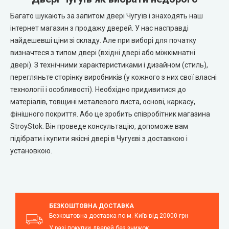
Багато шукають за запитом двері Чугуїв і знаходять наш
інтернет магазин з продажу дверей. У нас насправді
найдешевші ціни зі складу. Але при виборі для початку
визначтеся з типом двері (вхідні двері або міжкімнатні
двері). З технічними характеристиками і дизайном (стиль),
перегляньте сторінку виробників (у кожного з них свої власні
технології і особливості). Необхідно придивитися до
матеріалів, товщині металевого листа, основі, каркасу,
фінішного покриття. Або це зробить співробітник магазина
StroyStok. Він проведе консультацію, допоможе вам
підібрати і купити якісні двері в Чугуєві з доставкою і
установкою.
БЕЗКОШТОВНА ДОСТАВКА
Безкоштовна доставка по м. Київ від 20000 грн
У разі покупки дверей без знижок