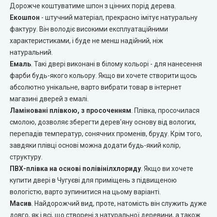
Дорожче коштуватиме шпон з цінних порід дерева.
Екошпон
- штучний матеріал, прекрасно імітує натуральну
Двері прихованого монтажу
фактуру. Він володіє високими експлуатаційними
характеристиками, і буде не менш надійний, ніж
DOORIS (Доріс)
натуральний.
Емаль
. Такі двері виконані в білому кольорі - для нанесення
BRAMA (Брама)
фарби будь-якого кольору. Якщо ви хочете створити щось
абсолютно унікальне, варто вибрати товар в інтернет
OMEGA (Омега)
магазині дверей з емалі.
Ламіновані плівкою, з просоченням
. Плівка, просочилася
MSDoors (МСДорс)
смолою, дозволяє зберегти дерев'яну основу від вологих,
перепадів температур, сонячних променів, бруду. Крім того,
KFD (КФД)
завдяки плівці основі можна додати будь-який колір,
структуру.
ПВХ-плівка на основі полівінілхлориду
. Якщо ви хочете
GRAND (Гранд)
купити двері в Чугуєві для приміщень з підвищеною
вологістю, варто зупинитися на цьому варіанті.
LUXDOORS (ЛюксДорс)
Масив
. Найдорожчий вид, проте, натомість він служить дуже
довго, як і всі, що створені з натуральної деревини, а також