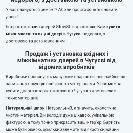
REDFORT (Редфорт)
LEADOR (Леадор)
У вас планується ремонт? Або ви просто хочете оновити
двері?
Abwehr (Абвер)
Leador Express (Леадор Експрес)
Інтернет магазин дверей StroyStok допоможе Вам
купити
міжкімнатні та вхідні двері в Чугуєві
недорого, з
Міністерство Дверей
Leador Gloss
доставкою та встановленням.
Bulat (Булат)
Darumi (Дарумі)
Продаж і установка вхідних і
міжкімнатних дверей в Чугуєві від
BEREZ (Берез)
відомих виробників
Екодверка (з масиву сосни)
Виробники пропонують масу різних варіантів, але найбільше
MAGDA (Магда)
Статус (Status Doors)
запитань у покупців пов'язано з матеріалами. У нас можна
купити двері в інтернет магазині в Чугуєві з доставкою з
ARTIZ (Артиз)
таких матеріалів:
Estet Doors (Естет Дорс)
Натуральний шпон
. Натуральний, а значить, екологічно
Протипожежні двері
Стильні Двері
чистий матеріал. Він володіє дуже цікавою, унікальною
фактурою, а тому точно прикрасить ваш інтер'єр. Вартість
Технічні двері
StilDoors (СтілДорс)
може бути різною, оскільки залежить від якості сировини.