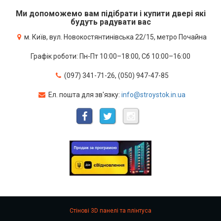
Ми допоможемо вам підібрати і купити двері які
будуть радувати вас
м. Київ, вул. Новокостянтинівська 22/15, метро Почайна
Графік роботи: Пн-Пт 10:00–18:00, Сб 10:00–16:00
(097) 341-71-26, (050) 947-47-85
Ел. пошта для зв'язку:
info@stroystok.in.ua
Стінові 3D панелі та плінтуса