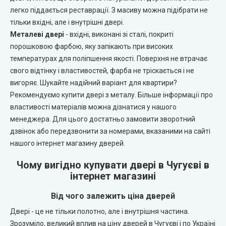
Portalino Doors (Порталіно)
легко піддається реставрації. З масиву можна підібрати не
тільки вхідні, але і внутрішні двері.
Rezult
Металеві двері
- вхідні, виконані зі сталі, покриті
порошковою фарбою, яку запікають при високих
CITY (Сіті фарбовані двері)
температурах для поліпшення якості. Поверхня не втрачає
свого відтінку і властивостей, фарба не тріскається і не
Free Style doors (Фрі Стайл під фарбування)
вигоряє. Шукайте надійний варіант для квартири?
Рекомендуємо купити двері з металу. Більше інформації про
властивості матеріалів можна дізнатися у нашого
Контур
менеджера. Для цього достатньо замовити зворотний
дзвінок або передзвонити за номерами, вказаними на сайті
Danapris Doors (Данапріс Дорс)
нашого інтернет магазину дверей.
DRUID (Друід)
Чому вигідно купувати двері в Чугуєві в
інтернет магазині
Europe Doors
Від чого залежить ціна дверей
Двері - це не тільки полотно, але і внутрішня частина.
City Line
Зрозуміло, великий вплив на ціну дверей в Чугуєві і по Україні