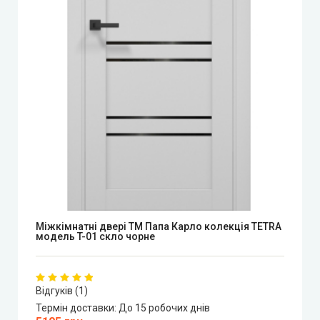
Syndicate Doors (Сіндікат Дорс)
STDM
Gorgania (Горганія)
Verto (Верто)
EcoDoors (Екодорс)
Міжкімнатні двері ТМ Папа Карло колекція TETRA
модель T-01 скло чорне
Відгуків (1)
Термін доставки:
До 15 робочих днів