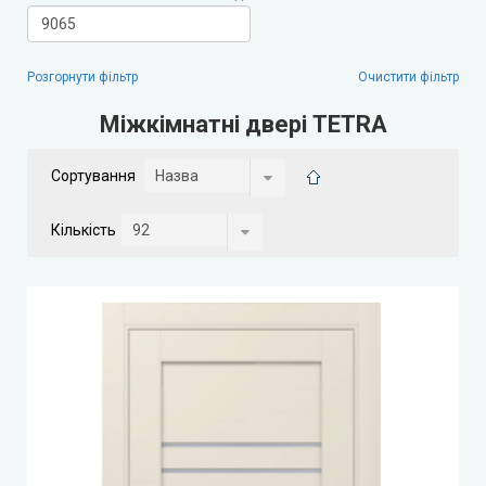
Leador Gloss
Розгорнути фільтр
Очистити фільтр
Darumi (Дарумі)
Міжкімнатні двері TETRA
Екодверка (з масиву сосни)
Сортування
Статус (Status Doors)
Кількість
Estet Doors (Естет Дорс)
Стильні Двері
StilDoors (СтілДорс)
Двері прихованого монтажу