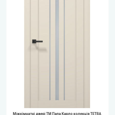
Міжкімнатні двері ТМ Папа Карло колекція TETRA