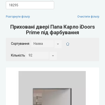
Leador Gloss
Розгорнути фільтр
Очистити фільтр
Darumi (Дарумі)
Приховані двері Папа Карло iDoors
Prime під фарбування
Екодверка (з масиву сосни)
Сортування
Статус (Status Doors)
Кількість
Estet Doors (Естет Дорс)
Стильні Двері
StilDoors (СтілДорс)
Двері прихованого монтажу