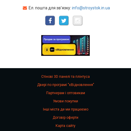
Ел. пошта для зв'язку:
info@stroystok.in.ua
Стінові 3D панелі та плінтуса
Двері по програмі "єВідновлення"
Партнерам і оптовикам
Умови покупки
Інші міста де ми працюємо
Договір оферти
Карта сайту