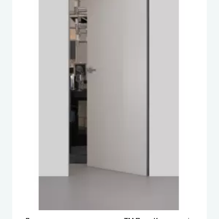
DOORIS (Доріс)
BRAMA (Брама)
OMEGA (Омега)
MSDoors (МСДорс)
KFD (КФД)
GRAND (Гранд)
LUXDOORS (ЛюксДорс)
Portalino Doors (Порталіно)
Rezult