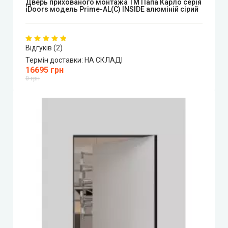
Дверь прихованого монтажа ТМ Папа Карло серія
iDoors модель Prime-AL(С) INSIDE алюміній сірий
CITY (Сіті фарбовані двері)
Free Style doors (Фрі Стайл під фарбування)
Відгуків (2)
Термін доставки:
НА СКЛАДІ
16695 грн
Контур
0 грн
Danapris Doors (Данапріс Дорс)
DRUID (Друід)
Europe Doors
City Line
City Line Express