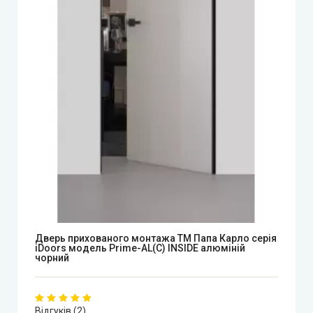
Syndicate Doors (Сіндікат Дорс)
STDM
Gorgania (Горганія)
Verto (Верто)
EcoDoors (Екодорс)
Дверь прихованого монтажа ТМ Папа Карло серія
iDoors модель Prime-AL(С) INSIDE алюміній
чорний
Відгуків (2)