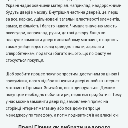
Україні надає зовнішній матеріал. Наприклад, найдорожчими
City Line Express
будуть двері з масиву. Внутрішня частина дверей, це, перш
за все, каркас, ущільнювачі, загальні властивості елементів,
Syndicate Doors (Сіндікат Дорс)
замки, їх кількість і багато іншого. Чимале значення мають
аксесуари, наприклад, ручки, деталі декору. Якщо ви
STDM
плануєте замовити двері в звичайному магазині, в вартість
також увійде відсоток від орендної плати, зарплати
Gorgania (Горганія)
співробітникам, податки і багато іншого, що по факту не
стосується покупця.
Verto (Верто)
Щоб зробити процес покупок простим, доступним за ціною і
зрозумілим, варто підібрати і купити двері онлайн в інтернет
EcoDoors (Екодорс)
магазині в Гірниках. Звичайно, все індивідуально. Деяким
покупцям необхідно побачити річ, перш ніж придбати її. Тому
у нас можна замовити двері під замовлення прямо на
сторінці інтернет магазину або повідомити про це
менеджеру по телефону, а потім подивитися її на власні очі.
Двері Гірник як вибрати недорого