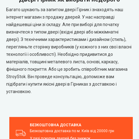
Багато шукають за запитом двері Гірник і знаходять наш
інтернет магазин з продажу дверей. У нас насправді
найдешевші ціни зі складу. Але при виборі для початку
визначтеся з типом двері (вхідні двері або міжкімнатні
двері). З технічними характеристиками і дизайном (стиль),
перегляньте сторінку виробників (у кожного з них свої власні
технології і особливості). Необхідно придивитися до
матеріалів, товщині металевого листа, основі, каркасу,
фінішного покриття. Або це зробить співробітник магазина
StroyStok. Він проведе консультацію, допоможе вам
підібрати і купити якісні двері в Гірниках з доставкою і
установкою.
БЕЗКОШТОВНА ДОСТАВКА
Безкоштовна доставка по м. Київ від 20000 грн
У разі покупки дверей без знижок