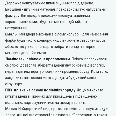
Дорожче коштуватиме шпон з цінних порід дерева.
Екошпон
- штучний матеріал, прекрасно імітує натуральну
Двері прихованого монтажу
фактуру. Він володіє високими експлуатаційними
характеристиками, і буде не менш надійний, ніж
DOORIS (Доріс)
натуральний.
Емаль
. Такі двері виконані в білому кольорі - для нанесення
BRAMA (Брама)
фарби будь-якого кольору. Якщо ви хочете створити щось
абсолютно унікальне, варто вибрати товар в інтернет
OMEGA (Омега)
магазині дверей з емалі.
Ламіновані плівкою, з просоченням
. Плівка, просочилася
MSDoors (МСДорс)
смолою, дозволяє зберегти дерев'яну основу від вологих,
перепадів температур, сонячних променів, бруду. Крім того,
KFD (КФД)
завдяки плівці основі можна додати будь-який колір,
структуру.
ПВХ-плівка на основі полівінілхлориду
. Якщо ви хочете
GRAND (Гранд)
купити двері в Гірниках для приміщень з підвищеною
вологістю, варто зупинитися на цьому варіанті.
LUXDOORS (ЛюксДорс)
Масив
. Найдорожчий вид, проте, натомість він служить дуже
довго, як і всі, що створені з натуральної деревини, а також