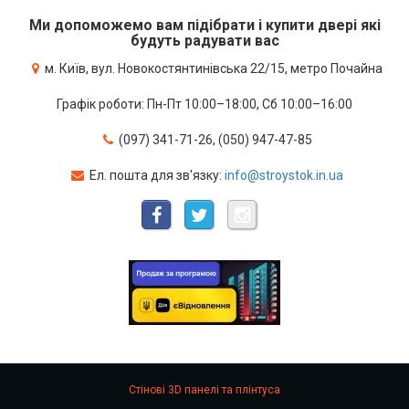
Ми допоможемо вам підібрати і купити двері які
будуть радувати вас
м. Київ, вул. Новокостянтинівська 22/15, метро Почайна
Графік роботи: Пн-Пт 10:00–18:00, Сб 10:00–16:00
(097) 341-71-26, (050) 947-47-85
Ел. пошта для зв'язку:
info@stroystok.in.ua
Стінові 3D панелі та плінтуса