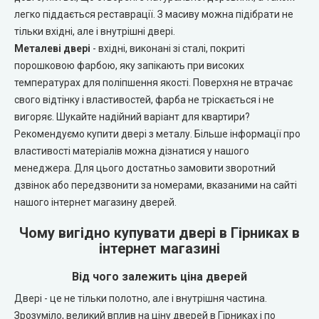
Portalino Doors (Порталіно)
легко піддається реставрації. З масиву можна підібрати не
тільки вхідні, але і внутрішні двері.
Rezult
Металеві двері
- вхідні, виконані зі сталі, покриті
порошковою фарбою, яку запікають при високих
CITY (Сіті фарбовані двері)
температурах для поліпшення якості. Поверхня не втрачає
свого відтінку і властивостей, фарба не тріскається і не
Free Style doors (Фрі Стайл під фарбування)
вигоряє. Шукайте надійний варіант для квартири?
Рекомендуємо купити двері з металу. Більше інформації про
властивості матеріалів можна дізнатися у нашого
Контур
менеджера. Для цього достатньо замовити зворотний
дзвінок або передзвонити за номерами, вказаними на сайті
Danapris Doors (Данапріс Дорс)
нашого інтернет магазину дверей.
DRUID (Друід)
Чому вигідно купувати двері в Гірниках в
інтернет магазині
Europe Doors
Від чого залежить ціна дверей
Двері - це не тільки полотно, але і внутрішня частина.
City Line
Зрозуміло, великий вплив на ціну дверей в Гірниках і по