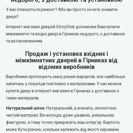
REDFORT (Редфорт)
LEADOR (Леадор)
У вас планується ремонт? Або ви просто хочете оновити
двері?
Abwehr (Абвер)
Leador Express (Леадор Експрес)
Інтернет магазин дверей StroyStok допоможе Вам купити
міжкімнатні та вхідні двері в Гірниках недорого, з доставкою
Міністерство Дверей
Leador Gloss
та встановленням.
Bulat (Булат)
Darumi (Дарумі)
Продаж і установка вхідних і
міжкімнатних дверей в Гірниках від
BEREZ (Берез)
відомих виробників
Екодверка (з масиву сосни)
Виробники пропонують масу різних варіантів, але найбільше
MAGDA (Магда)
Статус (Status Doors)
запитань у покупців пов'язано з матеріалами. У нас можна
купити двері в інтернет магазині в Гірниках з доставкою з
ARTIZ (Артиз)
таких матеріалів:
Estet Doors (Естет Дорс)
Натуральний шпон
. Натуральний, а значить, екологічно
Протипожежні двері
Стильні Двері
чистий матеріал. Він володіє дуже цікавою, унікальною
фактурою, а тому точно прикрасить ваш інтер'єр. Вартість
Технічні двері
StilDoors (СтілДорс)
може бути різною, оскільки залежить від якості сировини.