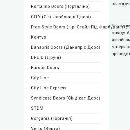
власні очі
Технічні двері
Portalino Doors (Порталіно)
CITY (Сіті Фарбовані Двері)
Багато шу
Free Style Doors (Фрі Стайл Під Фарбування)
складу. А
Контур
дизайном 
матеріалі
Danapris Doors (Данапріс Дорс)
проведе к
DRUID (Друід)
Europe Doors
City Line
City Line Express
Syndicate Doors (Сіндікат Дорс)
STDM
Gorgania (Горганія)
Verto (Верто)