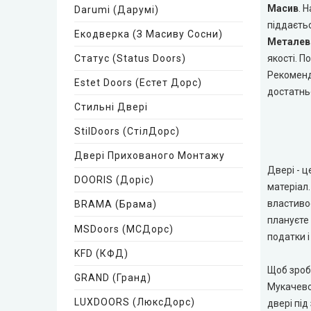
Very Dveri (Вері Двері)
Масив
. 
Darumi (Дарумі)
піддаєтьс
Екодверка (з Масиву Сосни)
REDFORT (Редфорт)
Металеві
Статус (Status Doors)
якості. П
Abwehr (Абвер)
Рекоменд
Estet Doors (Естет Дорс)
достатнь
Стильні Двері
Міністерство Дверей
StilDoors (СтілДорс)
Bulat (Булат)
Двері Прихованого Монтажу
Двері - ц
DOORIS (Доріс)
BEREZ (Берез)
матеріал.
властивос
BRAMA (Брама)
MAGDA (Магда)
плануєте 
MSDoors (МСДорс)
податки і
ARTIZ (Артиз)
KFD (КФД)
Щоб зроби
GRAND (Гранд)
Мукачево.
Протипожежні двері
LUXDOORS (ЛюксДорс)
двері під