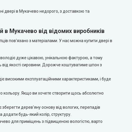
ні двері в Мукачево недорого, з доставкою та
й в Мукачево від відомих виробників
пців пов'язано з матеріалами. У нас можна купити двері в
ін володіє дуже цікавою, унікальною фактурою, а тому
ть від якості сировини. Дорожче коштуватиме шпон з
одіє високими експлуатаційними характеристиками, і буде
кого кольору. Якщо ви хочете створити щось абсолютно
є зберегти дерев'яну основу від вологих, перепадів
а додати будь-який колір, структуру.
качево для приміщень з підвищеною вологістю, варто