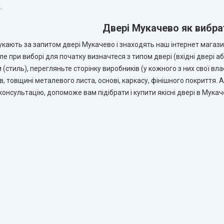
.
Двері Мукачево як вибр
кають за запитом двері Мукачево і знаходять наш інтернет магази
ле при виборі для початку визначтеся з типом двері (вхідні двері аб
(стиль), перегляньте сторінку виробників (у кожного з них свої влас
в, товщині металевого листа, основі, каркасу, фінішного покриття. А
онсультацію, допоможе вам підібрати і купити якісні двері в Мукач