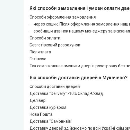
Які способи замовлення і умови оплати дв
LEADOR (Леадор)
Способи оформлення замовлення:
— через кошик. Після оформлення замовлення наш
Leador Express (Леадор Експрес)
— зробивши дзвінок нашому менеджеру за вказаним
Способи оплати:
Leador Gloss
Безготівковий розрахунок
Післяплата
Darumi (Дарумі)
Готівкою
Так само можна замовити двері в розстрочку без пе
Екодверка (з масиву сосни)
Які способи доставки дверей в Мукачево?
Статус (Status Doors)
Способи доставки дверей:
Доставка "Delivery" -10% Склад-Склад
Делівері
Estet Doors (Естет Дорс)
Доставка кур'єром
Нова Пошта
Стильні Двері
Доставка "Самовивіз"
Доставку дверей здійснюємо по всій Україні крім о