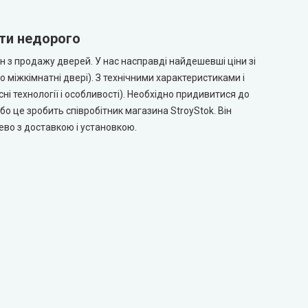
ати недорого
н з продажу дверей. У нас насправді найдешевші ціни зі
о міжкімнатні двері). З технічними характеристиками і
ні технології і особливості). Необхідно придивитися до
бо це зробить співробітник магазина StroyStok. Він
ево з доставкою і установкою.