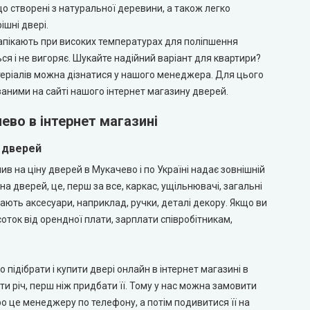
 що створені з натуральної деревини, а також легко
ішні двері.
у запікають при високих температурах для поліпшення
ься і не вигоряє. Шукайте надійний варіант для квартири?
теріалів можна дізнатися у нашого менеджера. Для цього
аними на сайті нашого інтернет магазину дверей.
ево в інтернет магазині
а дверей
лив на ціну дверей в Мукачево і по Україні надає зовнішній
 дверей, це, перш за все, каркас, ущільнювачі, загальні
 мають аксесуари, наприклад, ручки, деталі декору. Якщо ви
соток від орендної плати, зарплати співробітникам,
підібрати і купити двері онлайн в інтернет магазині в
 річ, перш ніж придбати її. Тому у нас можна замовити
ро це менеджеру по телефону, а потім подивитися її на