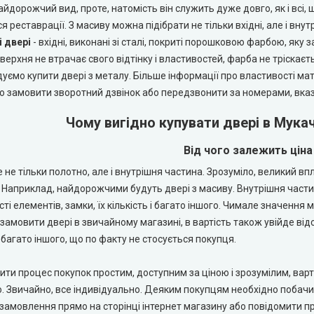
Найдорожчий вид, проте, натомість він служить дуже довго, як і всі,
я реставрації. З масиву можна підібрати не тільки вхідні, але і внутр
 двері
- вхідні, виконані зі сталі, покриті порошковою фарбою, як
оверхня не втрачає свого відтінку і властивостей, фарба не тріскаєт
уємо купити двері з металу. Більше інформації про властивості ма
о замовити зворотний дзвінок або передзвонити за номерами, вказ
Чому вигідно купувати двері в Мукач
Від чого залежить цін
е не тільки полотно, але і внутрішня частина. Зрозуміло, великий вп
 Наприклад, найдорожчими будуть двері з масиву. Внутрішня частина
ті елементів, замки, їх кількість і багато іншого. Чимале значення
замовити двері в звичайному магазині, в вартість також увійде від
 багато іншого, що по факту не стосується покупця.
ти процес покупок простим, доступним за ціною і зрозумілим, варто 
 Звичайно, все індивідуально. Деяким покупцям необхідно побачити
 замовлення прямо на сторінці інтернет магазину або повідомити п