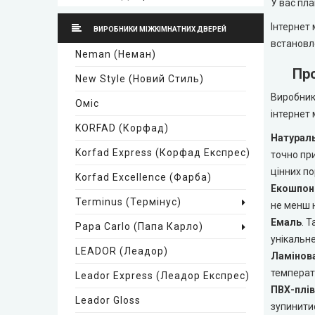
У вас пла
Стильні двері
Інтернет 
ВИРОБНИКИ МІЖКІМНАТНИХ ДВЕРЕЙ
встановл
Neman (Неман)
Каскад
Про
New Style (Новий Стиль)
Виробники
Steelguard
Оміс
інтернет 
KORFAD (Корфад)
Arma (Арма)
Натурал
Korfad Express (Корфад Експрес)
точно при
STRAJ (Страж)
цінних по
Korfad Excellence (фарба)
Екошпон
Terminus (Термінус)
не менш н
Qdoors (Кью Дорс)
Емаль
. 
Papa Carlo (Папа Карло)
унікальне
FORT (Форт)
LEADOR (Леадор)
Ламінова
температу
Leador Express (Леадор Експрес)
Двері України
ПВХ-плів
Leador Gloss
зупинитис