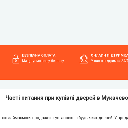
БЕЗПЕЧНА ОПЛАТА
ОНЛАЙН ПІДТРИМК
Ми цінуємо вашу безпеку
У нас є підтримка 24/
Часті питання при купівлі дверей в Мукачев
 давно займаємося продажею і установкою будь-яких дверей. У прода