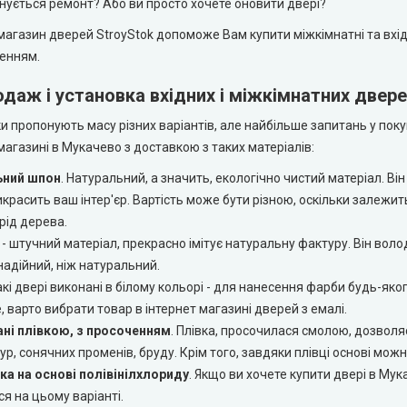
нується ремонт? Або ви просто хочете оновити двері?
магазин дверей StroyStok допоможе Вам купити міжкімнатні та вхід
енням.
даж і установка вхідних і міжкімнатних двере
 пропонують масу різних варіантів, але найбільше запитань у поку
магазині в Мукачево з доставкою з таких матеріалів:
ьний шпон
. Натуральний, а значить, екологічно чистий матеріал. В
красить ваш інтер'єр. Вартість може бути різною, оскільки залежи
рід дерева.
- штучний матеріал, прекрасно імітує натуральну фактуру. Він вол
адійний, ніж натуральний.
Такі двері виконані в білому кольорі - для нанесення фарби будь-я
, варто вибрати товар в інтернет магазині дверей з емалі.
ні плівкою, з просоченням
. Плівка, просочилася смолою, дозволя
р, сонячних променів, бруду. Крім того, завдяки плівці основі можн
ка на основі полівінілхлориду
. Якщо ви хочете купити двері в Му
я на цьому варіанті.