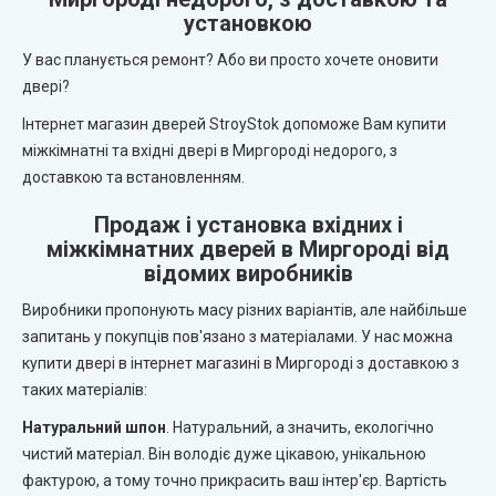
REDFORT (Редфорт)
установкою
LEADOR (Леадор)
У вас планується ремонт? Або ви просто хочете оновити
Abwehr (Абвер)
Leador Express (Леадор Експрес)
двері?
Інтернет магазин дверей StroyStok допоможе Вам купити
Міністерство Дверей
Leador Gloss
міжкімнатні та вхідні двері в Миргороді недорого, з
доставкою та встановленням.
Bulat (Булат)
Darumi (Дарумі)
Продаж і установка вхідних і
BEREZ (Берез)
міжкімнатних дверей в Миргороді від
Екодверка (з масиву сосни)
відомих виробників
MAGDA (Магда)
Виробники пропонують масу різних варіантів, але найбільше
Статус (Status Doors)
запитань у покупців пов'язано з матеріалами. У нас можна
ARTIZ (Артиз)
купити двері в інтернет магазині в Миргороді з доставкою з
Estet Doors (Естет Дорс)
таких матеріалів:
Протипожежні двері
Стильні Двері
Натуральний шпон
. Натуральний, а значить, екологічно
чистий матеріал. Він володіє дуже цікавою, унікальною
Технічні двері
фактурою, а тому точно прикрасить ваш інтер'єр. Вартість
StilDoors (СтілДорс)