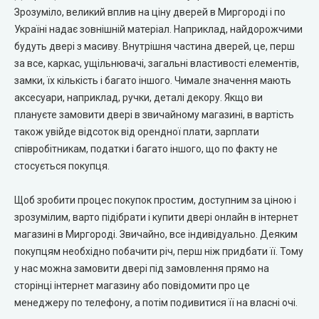
Зрозуміло, великий вплив на ціну дверей в Миргороді і по
City Line Express
Україні надає зовнішній матеріал. Наприклад, найдорожчими
будуть двері з масиву. Внутрішня частина дверей, це, перш
Syndicate Doors (Сіндікат Дорс)
за все, каркас, ущільнювачі, загальні властивості елементів,
замки, їх кількість і багато іншого. Чимале значення мають
STDM
аксесуари, наприклад, ручки, деталі декору. Якщо ви
плануєте замовити двері в звичайному магазині, в вартість
Gorgania (Горганія)
також увійде відсоток від орендної плати, зарплати
співробітникам, податки і багато іншого, що по факту не
Verto (Верто)
стосується покупця.
Щоб зробити процес покупок простим, доступним за ціною і
EcoDoors (Екодорс)
зрозумілим, варто підібрати і купити двері онлайн в інтернет
магазині в Миргороді. Звичайно, все індивідуально. Деяким
покупцям необхідно побачити річ, перш ніж придбати її. Тому
у нас можна замовити двері під замовлення прямо на
сторінці інтернет магазину або повідомити про це
менеджеру по телефону, а потім подивитися її на власні очі.