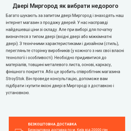
Двері Миргород як вибрати недорого
Багато шукають за запитом двері Миргород і знаходять наш
інтернет магазин з продажу дверей. У нас насправді
найдешевші ціни зі складу. Але при виборі для початку
визначтеся з типом двері (вхідні двері або міжкімнатні
двері). З технічними характеристиками і дизайном (стиль),
перегляньте сторінку виробників (у кожного з них свої власні
технології і особливості). Необхідно придивитися до
матеріалів, товщині металевого листа, основі, каркасу,
фінішного покриття. Або це зробить співробітник магазина
StroyStok. Він проведе консультацію, допоможе вам
підібрати і купити якісні двері в Миргороді з доставкою і
установкою.
БЕЗКОШТОВНА ДОСТАВКА
Безкоштовна доставка по м. Київ від 20000 грн