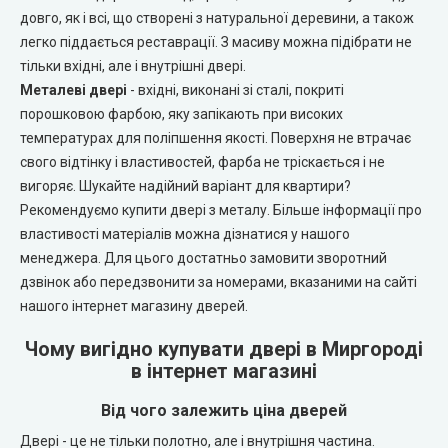
Portalino Doors (Порталіно)
довго, як і всі, що створені з натуральної деревини, а також
легко піддається реставрації. З масиву можна підібрати не
Rezult
тільки вхідні, але і внутрішні двері.
Металеві двері
- вхідні, виконані зі сталі, покриті
CITY (Сіті фарбовані двері)
порошковою фарбою, яку запікають при високих
температурах для поліпшення якості. Поверхня не втрачає
свого відтінку і властивостей, фарба не тріскається і не
Free Style doors (Фрі Стайл під фарбування)
вигоряє. Шукайте надійний варіант для квартири?
Рекомендуємо купити двері з металу. Більше інформації про
Контур
властивості матеріалів можна дізнатися у нашого
менеджера. Для цього достатньо замовити зворотний
Danapris Doors (Данапріс Дорс)
дзвінок або передзвонити за номерами, вказаними на сайті
нашого інтернет магазину дверей.
DRUID (Друід)
Чому вигідно купувати двері в Миргороді
в інтернет магазині
Europe Doors
Від чого залежить ціна дверей
City Line
Двері - це не тільки полотно, але і внутрішня частина.