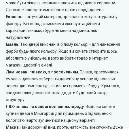
може бути різною, оскільки залежить від якості сировини.
Дорожче коштуватиме шпон з цінних порід дерева.
Двері прихованого монтажу
Екошпон
- штучний матеріал, прекрасно імітує натуральну
фактуру. Він володіє високими експлуатаційними
DOORIS (Доріс)
характеристиками, і буде не менш надійний, ніж
натуральний.
BRAMA (Брама)
Емаль
. Такі двері виконані в білому кольорі - для нанесення
фарби будь-якого кольору. Якщо ви хочете створити щось
OMEGA (Омега)
абсолютно унікальне, варто вибрати товар в інтернет
магазині дверей з емалі.
MSDoors (МСДорс)
Ламіновані плівкою, з просоченням
. Плівка, просочилася
смолою, дозволяє зберегти дерев'яну основу від вологих,
перепадів температур, сонячних променів, бруду. Крім того,
KFD (КФД)
завдяки плівці основі можна додати будь-який колір,
структуру.
GRAND (Гранд)
ПВХ-плівка на основі полівінілхлориду
. Якщо ви хочете
купити двері в Миргороді для приміщень з підвищеною
LUXDOORS (ЛюксДорс)
вологістю, варто зупинитися на цьому варіанті.
Масив
. Найдорожчий вид, проте, натомість він служить дуже