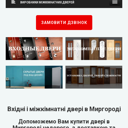
ВИРОБНИКИ МІЖКІМНАТНИХ ДВЕРЕЙ
Каскад
Neman (Неман)
ЗАМОВИТИ ДЗВІНОК
Steelguard
New Style (Новий Стиль)
Arma (Арма)
Оміс
STRAJ (Страж)
KORFAD (Корфад)
Qdoors (Кью Дорс)
Korfad Express (Корфад Експрес)
FORT (Форт)
Korfad Excellence (фарба)
Двері України
Terminus (Термінус)
▼
Вхідні і міжкімнатні двері в Миргороді
Very Dveri (Вері Двері)
Papa Carlo (Папа Карло)
▼
Допоможемо Вам купити двері в
Миргороді недорого, з доставкою та