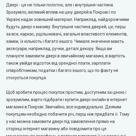
Двері - це не тільки полотно, але і внутрішня частина.
City Line Express
Зрозуміло, великий вплив на ціну дверей в Покрові і по
Україні надає зовнішній матеріал. Наприклад, найдорожчими
Syndicate Doors (Сіндікат Дорс)
будуть двері з масиву. Внутрішня частина дверей, це, перш
за все, каркас, ущільнювачі, загальні властивості елементів,
STDM
замки, їх кількість і багато іншого. Чимале значення мають
аксесуари, наприклад, ручки, деталі декору. Якщо ви
Gorgania (Горганія)
плануєте замовити двері в звичайному магазині, в вартість
також увійде відсоток від орендної плати, зарплати
співробітникам, податки і багато іншого, що по факту не
Verto (Верто)
стосується покупця.
EcoDoors (Екодорс)
Щоб зробити процес покупок простим, доступним за ціною і
зрозумілим, варто підібрати і купити двері онлайн в інтернет
магазині в Покрові. Звичайно, все індивідуально. Деяким
покупцям необхідно побачити річ, перш ніж придбати її. Тому
у нас можна замовити двері під замовлення прямо на
сторінці інтернет магазину або повідомити про це
менеджеру по телефону, а потім подивитися її на власні очі.