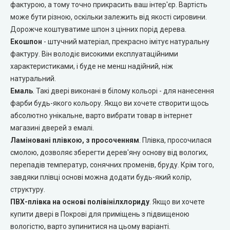
фактурою, а тому точно прикрасить ваш інтер'єр. Вартість
може бути різною, оскільки залежить від якості сировини.
Двері прихованого монтажу
Дорожче коштуватиме шпон з цінних порід дерева.
Екошпон
- штучний матеріал, прекрасно імітує натуральну
DOORIS (Доріс)
фактуру. Він володіє високими експлуатаційними
характеристиками, і буде не менш надійний, ніж
BRAMA (Брама)
натуральний.
Емаль
. Такі двері виконані в білому кольорі - для нанесення
OMEGA (Омега)
фарби будь-якого кольору. Якщо ви хочете створити щось
абсолютно унікальне, варто вибрати товар в інтернет
MSDoors (МСДорс)
магазині дверей з емалі.
Ламіновані плівкою, з просоченням
. Плівка, просочилася
смолою, дозволяє зберегти дерев'яну основу від вологих,
KFD (КФД)
перепадів температур, сонячних променів, бруду. Крім того,
завдяки плівці основі можна додати будь-який колір,
GRAND (Гранд)
структуру.
ПВХ-плівка на основі полівінілхлориду
. Якщо ви хочете
LUXDOORS (ЛюксДорс)
купити двері в Покрові для приміщень з підвищеною
вологістю, варто зупинитися на цьому варіанті.