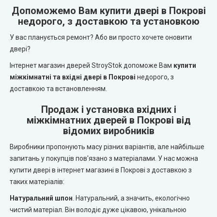
REDFORT (Редфорт)
Допоможемо Вам купити двері в Покрові
LEADOR (Леадор)
недорого, з доставкою та установкою
Abwehr (Абвер)
Leador Express (Леадор Експрес)
У вас планується ремонт? Або ви просто хочете оновити
двері?
Міністерство Дверей
Leador Gloss
Інтернет магазин дверей StroyStok допоможе Вам
купити
міжкімнатні та вхідні двері в Покрові
недорого, з
Bulat (Булат)
Darumi (Дарумі)
доставкою та встановленням.
BEREZ (Берез)
Продаж і установка вхідних і
Екодверка (з масиву сосни)
міжкімнатних дверей в Покрові від
відомих виробників
MAGDA (Магда)
Статус (Status Doors)
Виробники пропонують масу різних варіантів, але найбільше
ARTIZ (Артиз)
запитань у покупців пов'язано з матеріалами. У нас можна
Estet Doors (Естет Дорс)
купити двері в інтернет магазині в Покрові з доставкою з
Протипожежні двері
таких матеріалів:
Стильні Двері
Натуральний шпон
. Натуральний, а значить, екологічно
Технічні двері
чистий матеріал. Він володіє дуже цікавою, унікальною
StilDoors (СтілДорс)