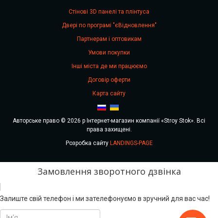
Стінові 3D панелі та плінтуса
Двері по програмі "єВідновлення"
Партнерам і оптовикам
Умови покупки
Інші міста де ми працюємо
Договір оферти
Карта сайту
Авторське право © 2026 р Інтернет-магазин компанії «Stroy Stok». Всі
права захищені.
Розробка сайту
LANDINGS-PAGE
Замовлення зворотного дзвінка
Залиште свій телефон і ми зателефонуємо в зручний для вас час!