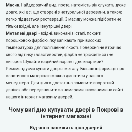
Portalino Doors (Порталіно)
Масив
. Найдорожчий вид, проте, натомість він служить дуже
довго, як і всі, що створені з натуральної деревини, а також
Rezult
легко піддається реставрації. З масиву можна підібрати не
тільки вхідні, але і внутрішні двері.
CITY (Сіті фарбовані двері)
Металеві двері
- вхідні, виконані зі сталі, покриті
порошковою фарбою, яку запікають при високих
температурах для поліпшення якості. Поверхня не втрачає
Free Style doors (Фрі Стайл під фарбування)
свого відтінку і властивостей, фарба не тріскається і не
вигоряє. Шукайте надійний варіант для квартири?
Контур
Рекомендуємо купити двері з металу. Більше інформації про
властивості матеріалів можна дізнатися у нашого
Danapris Doors (Данапріс Дорс)
менеджера. Для цього достатньо замовити зворотний
дзвінок або передзвонити за номерами, вказаними на сайті
DRUID (Друід)
нашого інтернет магазину дверей.
Чому вигідно купувати двері в Покрові в
Europe Doors
інтернет магазині
City Line
Від чого залежить ціна дверей