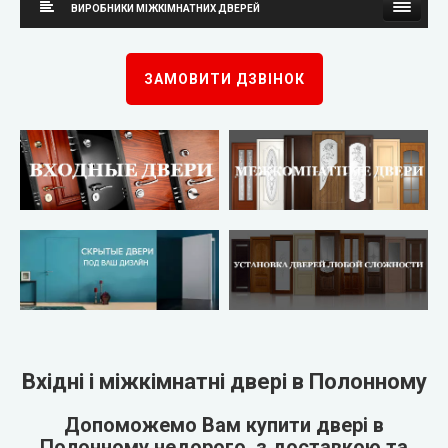
ВИРОБНИКИ МІЖКІМНАТНИХ ДВЕРЕЙ
Каскад
Neman (Неман)
ЗАМОВИТИ ДЗВІНОК
Steelguard
New Style (Новий Стиль)
Arma (Арма)
Оміс
STRAJ (Страж)
KORFAD (Корфад)
Qdoors (Кью Дорс)
Korfad Express (Корфад Експрес)
FORT (Форт)
Korfad Excellence (фарба)
Двері України
Terminus (Термінус)
▼
Вхідні і міжкімнатні двері в Полонному
Very Dveri (Вері Двері)
Papa Carlo (Папа Карло)
▼
Допоможемо Вам купити двері в
Полонному недорого, з доставкою та