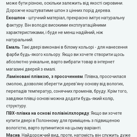
може бути різною, оскільки залежить від якості сировини.
Дорожче коштуватиме шпон з цінних порід дерева.
Двері прихованого монтажу
Екошпон
- штучний матеріал, прекрасно імітує натуральну
фактуру. Він володіє високими експлуатаційними
DOORIS (Доріс)
характеристиками, і буде не менш надійний, ніж
натуральний.
BRAMA (Брама)
Емаль
. Такі двері виконані в білому кольорі - для нанесення
фарби будь-якого кольору. Якщо ви хочете створити щось
OMEGA (Омега)
абсолютно унікальне, варто вибрати товар в інтернет
магазині дверей з емалі.
MSDoors (МСДорс)
Ламіновані плівкою, з просоченням
. Плівка, просочилася
смолою, дозволяє зберегти дерев'яну основу від вологих,
перепадів температур, сонячних променів, бруду. Крім того,
KFD (КФД)
завдяки плівці основі можна додати будь-який колір,
структуру.
GRAND (Гранд)
ПВХ-плівка на основі полівінілхлориду
. Якщо ви хочете
купити двері в Полонному для приміщень з підвищеною
LUXDOORS (ЛюксДорс)
вологістю, варто зупинитися на цьому варіанті.
Масив
. Найдорожчий вид, проте, натомість він служить дуже