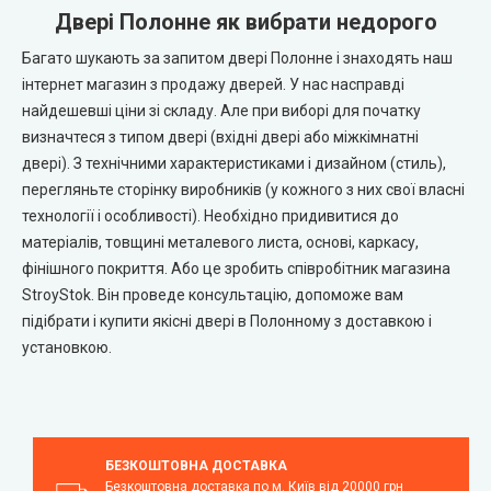
Двері Полонне як вибрати недорого
Багато шукають за запитом двері Полонне і знаходять наш
інтернет магазин з продажу дверей. У нас насправді
найдешевші ціни зі складу. Але при виборі для початку
визначтеся з типом двері (вхідні двері або міжкімнатні
двері). З технічними характеристиками і дизайном (стиль),
перегляньте сторінку виробників (у кожного з них свої власні
технології і особливості). Необхідно придивитися до
матеріалів, товщині металевого листа, основі, каркасу,
фінішного покриття. Або це зробить співробітник магазина
StroyStok. Він проведе консультацію, допоможе вам
підібрати і купити якісні двері в Полонному з доставкою і
установкою.
БЕЗКОШТОВНА ДОСТАВКА
Безкоштовна доставка по м. Київ від 20000 грн