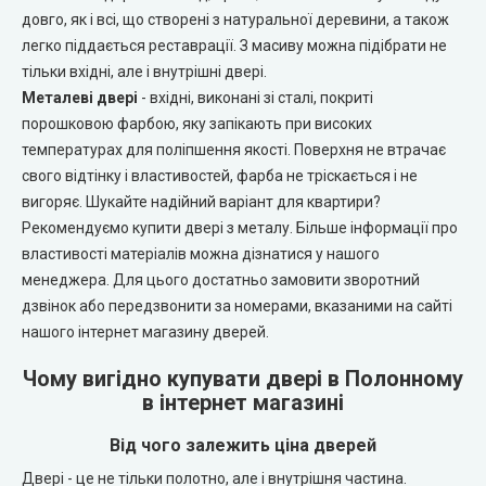
Portalino Doors (Порталіно)
довго, як і всі, що створені з натуральної деревини, а також
легко піддається реставрації. З масиву можна підібрати не
Rezult
тільки вхідні, але і внутрішні двері.
Металеві двері
- вхідні, виконані зі сталі, покриті
CITY (Сіті фарбовані двері)
порошковою фарбою, яку запікають при високих
температурах для поліпшення якості. Поверхня не втрачає
свого відтінку і властивостей, фарба не тріскається і не
Free Style doors (Фрі Стайл під фарбування)
вигоряє. Шукайте надійний варіант для квартири?
Рекомендуємо купити двері з металу. Більше інформації про
Контур
властивості матеріалів можна дізнатися у нашого
менеджера. Для цього достатньо замовити зворотний
Danapris Doors (Данапріс Дорс)
дзвінок або передзвонити за номерами, вказаними на сайті
нашого інтернет магазину дверей.
DRUID (Друід)
Чому вигідно купувати двері в Полонному
в інтернет магазині
Europe Doors
Від чого залежить ціна дверей
City Line
Двері - це не тільки полотно, але і внутрішня частина.