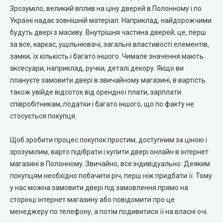
Зрозуміло, великий вплив на ціну дверей в Полонному і по
City Line Express
Україні надає зовнішній матеріал. Наприклад, найдорожчими
будуть двері з масиву. Внутрішня частина дверей, це, перш
Syndicate Doors (Сіндікат Дорс)
за все, каркас, ущільнювачі, загальні властивості елементів,
замки, їх кількість і багато іншого. Чимале значення мають
STDM
аксесуари, наприклад, ручки, деталі декору. Якщо ви
плануєте замовити двері в звичайному магазині, в вартість
Gorgania (Горганія)
також увійде відсоток від орендної плати, зарплати
співробітникам, податки і багато іншого, що по факту не
Verto (Верто)
стосується покупця.
Щоб зробити процес покупок простим, доступним за ціною і
EcoDoors (Екодорс)
зрозумілим, варто підібрати і купити двері онлайн в інтернет
магазині в Полонному. Звичайно, все індивідуально. Деяким
покупцям необхідно побачити річ, перш ніж придбати її. Тому
у нас можна замовити двері під замовлення прямо на
сторінці інтернет магазину або повідомити про це
менеджеру по телефону, а потім подивитися її на власні очі.