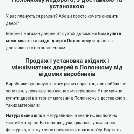
REDFORT (Редфорт)
установкою
LEADOR (Леадор)
У вас планується ремонт? Або ви просто хочете оновити
Abwehr (Абвер)
Leador Express (Леадор Експрес)
двері?
Інтернет магазин дверей StroyStok допоможе Вам
купити
Міністерство Дверей
Leador Gloss
міжкімнатні та вхідні двері в Полонному
недорого, з
доставкою та встановленням.
Bulat (Булат)
Darumi (Дарумі)
Продаж і установка вхідних і
BEREZ (Берез)
міжкімнатних дверей в Полонному від
Екодверка (з масиву сосни)
відомих виробників
MAGDA (Магда)
Виробники пропонують масу різних варіантів, але найбільше
Статус (Status Doors)
запитань у покупців пов'язано з матеріалами. У нас можна
ARTIZ (Артиз)
купити двері в інтернет магазині в Полонному з доставкою з
Estet Doors (Естет Дорс)
таких матеріалів:
Протипожежні двері
Стильні Двері
Натуральний шпон
. Натуральний, а значить, екологічно
чистий матеріал. Він володіє дуже цікавою, унікальною
Технічні двері
фактурою, а тому точно прикрасить ваш інтер'єр. Вартість
StilDoors (СтілДорс)