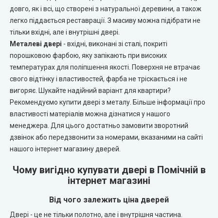
Portalino Doors (Порталіно)
довго, як і всі, що створені з натуральної деревини, а також
легко піддається реставрації. З масиву можна підібрати не
Rezult
тільки вхідні, але і внутрішні двері.
Металеві двері
- вхідні, виконані зі сталі, покриті
CITY (Сіті фарбовані двері)
порошковою фарбою, яку запікають при високих
температурах для поліпшення якості. Поверхня не втрачає
свого відтінку і властивостей, фарба не тріскається і не
Free Style doors (Фрі Стайл під фарбування)
вигоряє. Шукайте надійний варіант для квартири?
Рекомендуємо купити двері з металу. Більше інформації про
Контур
властивості матеріалів можна дізнатися у нашого
менеджера. Для цього достатньо замовити зворотний
Danapris Doors (Данапріс Дорс)
дзвінок або передзвонити за номерами, вказаними на сайті
нашого інтернет магазину дверей.
DRUID (Друід)
Чому вигідно купувати двері в Помічній в
інтернет магазині
Europe Doors
Від чого залежить ціна дверей
City Line
Двері - це не тільки полотно, але і внутрішня частина.