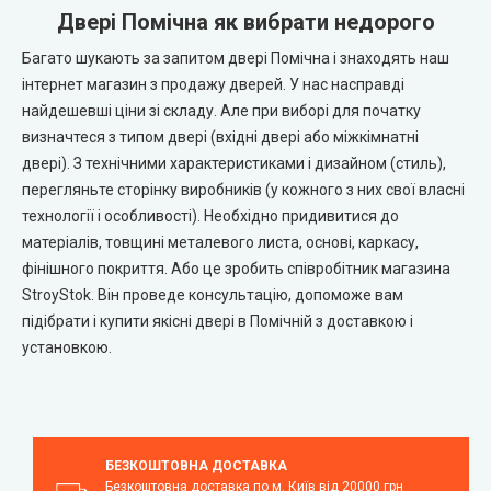
Двері Помічна як вибрати недорого
Багато шукають за запитом двері Помічна і знаходять наш
інтернет магазин з продажу дверей. У нас насправді
найдешевші ціни зі складу. Але при виборі для початку
визначтеся з типом двері (вхідні двері або міжкімнатні
двері). З технічними характеристиками і дизайном (стиль),
перегляньте сторінку виробників (у кожного з них свої власні
технології і особливості). Необхідно придивитися до
матеріалів, товщині металевого листа, основі, каркасу,
фінішного покриття. Або це зробить співробітник магазина
StroyStok. Він проведе консультацію, допоможе вам
підібрати і купити якісні двері в Помічній з доставкою і
установкою.
БЕЗКОШТОВНА ДОСТАВКА
Безкоштовна доставка по м. Київ від 20000 грн