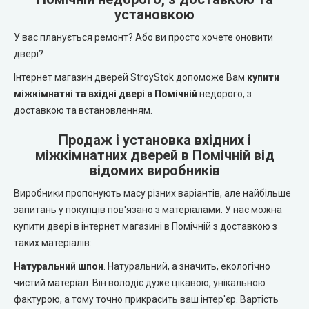
REDFORT (Редфорт)
установкою
LEADOR (Леадор)
У вас планується ремонт? Або ви просто хочете оновити
Abwehr (Абвер)
Leador Express (Леадор Експрес)
двері?
Інтернет магазин дверей StroyStok допоможе Вам
купити
Міністерство Дверей
Leador Gloss
міжкімнатні та вхідні двері в Помічній
недорого, з
доставкою та встановленням.
Bulat (Булат)
Darumi (Дарумі)
Продаж і установка вхідних і
BEREZ (Берез)
міжкімнатних дверей в Помічній від
Екодверка (з масиву сосни)
відомих виробників
MAGDA (Магда)
Виробники пропонують масу різних варіантів, але найбільше
Статус (Status Doors)
запитань у покупців пов'язано з матеріалами. У нас можна
ARTIZ (Артиз)
купити двері в інтернет магазині в Помічній з доставкою з
Estet Doors (Естет Дорс)
таких матеріалів:
Протипожежні двері
Стильні Двері
Натуральний шпон
. Натуральний, а значить, екологічно
чистий матеріал. Він володіє дуже цікавою, унікальною
Технічні двері
фактурою, а тому точно прикрасить ваш інтер'єр. Вартість
StilDoors (СтілДорс)