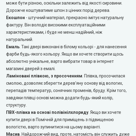
може бути різною, оскільки залежить від якості сировини.
Дорожче коштуватиме шпон з цінних порід дерева.
Двері прихованого монтажу
Екошпон
- штучний матеріал, прекрасно імітує натуральну
фактуру. Він володіє високими експлуатаційними
DOORIS (Доріс)
характеристиками, і буде не менш надійний, ніж
натуральний.
BRAMA (Брама)
Емаль
. Такі двері виконані в білому кольорі - для нанесення
фарби будь-якого кольору. Якщо ви хочете створити щось
OMEGA (Омега)
абсолютно унікальне, варто вибрати товар в інтернет
магазині дверей з емалі.
MSDoors (МСДорс)
Ламіновані плівкою, з просоченням
. Плівка, просочилася
смолою, дозволяє зберегти дерев'яну основу від вологих,
перепадів температур, сонячних променів, бруду. Крім того,
KFD (КФД)
завдяки плівці основі можна додати будь-який колір,
структуру.
GRAND (Гранд)
ПВХ-плівка на основі полівінілхлориду
. Якщо ви хочете
купити двері в Помічній для приміщень з підвищеною
LUXDOORS (ЛюксДорс)
вологістю, варто зупинитися на цьому варіанті.
Масив
. Найдорожчий вид, проте, натомість він служить дуже