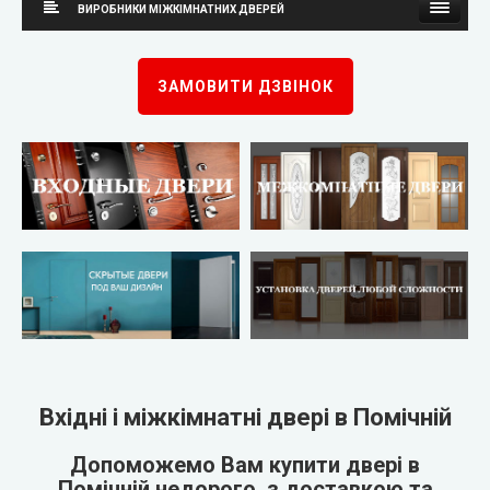
ВИРОБНИКИ МІЖКІМНАТНИХ ДВЕРЕЙ
Каскад
Neman (Неман)
ЗАМОВИТИ ДЗВІНОК
Steelguard
New Style (Новий Стиль)
Arma (Арма)
Оміс
STRAJ (Страж)
KORFAD (Корфад)
Qdoors (Кью Дорс)
Korfad Express (Корфад Експрес)
FORT (Форт)
Korfad Excellence (фарба)
Двері України
Terminus (Термінус)
▼
Вхідні і міжкімнатні двері в Помічній
Very Dveri (Вері Двері)
Papa Carlo (Папа Карло)
▼
Допоможемо Вам купити двері в
Помічній недорого, з доставкою та