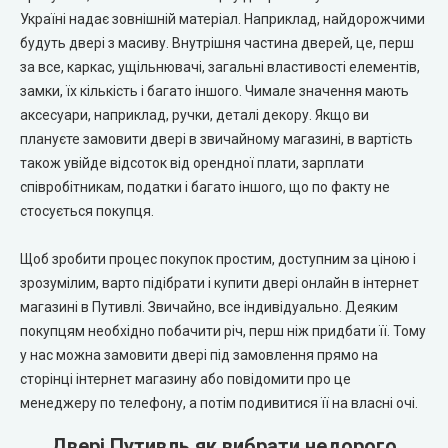
Україні надає зовнішній матеріал. Наприклад, найдорожчими
City Line Express
будуть двері з масиву. Внутрішня частина дверей, це, перш
за все, каркас, ущільнювачі, загальні властивості елементів,
Syndicate Doors (Сіндікат Дорс)
замки, їх кількість і багато іншого. Чимале значення мають
аксесуари, наприклад, ручки, деталі декору. Якщо ви
STDM
плануєте замовити двері в звичайному магазині, в вартість
також увійде відсоток від орендної плати, зарплати
Gorgania (Горганія)
співробітникам, податки і багато іншого, що по факту не
стосується покупця.
Verto (Верто)
Щоб зробити процес покупок простим, доступним за ціною і
зрозумілим, варто підібрати і купити двері онлайн в інтернет
EcoDoors (Екодорс)
магазині в Путивлі. Звичайно, все індивідуально. Деяким
покупцям необхідно побачити річ, перш ніж придбати її. Тому
у нас можна замовити двері під замовлення прямо на
сторінці інтернет магазину або повідомити про це
менеджеру по телефону, а потім подивитися її на власні очі.
Двері Путивль як вибрати недорого