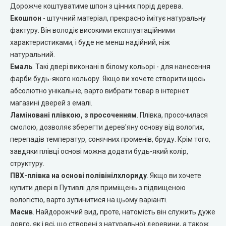
Дорожче коштуватиме шпон з цінних порід дерева.
Екошпон
- штучний матеріал, прекрасно імітує натуральну
Двері прихованого монтажу
фактуру. Він володіє високими експлуатаційними
характеристиками, і буде не менш надійний, ніж
DOORIS (Доріс)
натуральний.
Емаль
. Такі двері виконані в білому кольорі - для нанесення
BRAMA (Брама)
фарби будь-якого кольору. Якщо ви хочете створити щось
абсолютно унікальне, варто вибрати товар в інтернет
OMEGA (Омега)
магазині дверей з емалі.
Ламіновані плівкою, з просоченням
. Плівка, просочилася
MSDoors (МСДорс)
смолою, дозволяє зберегти дерев'яну основу від вологих,
перепадів температур, сонячних променів, бруду. Крім того,
KFD (КФД)
завдяки плівці основі можна додати будь-який колір,
структуру.
ПВХ-плівка на основі полівінілхлориду
. Якщо ви хочете
GRAND (Гранд)
купити двері в Путивлі для приміщень з підвищеною
вологістю, варто зупинитися на цьому варіанті.
LUXDOORS (ЛюксДорс)
Масив
. Найдорожчий вид, проте, натомість він служить дуже
довго, як і всі, що створені з натуральної деревини, а також