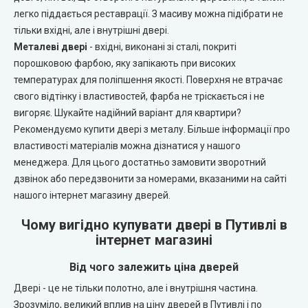
Portalino Doors (Порталіно)
легко піддається реставрації. З масиву можна підібрати не
тільки вхідні, але і внутрішні двері.
Rezult
Металеві двері
- вхідні, виконані зі сталі, покриті
порошковою фарбою, яку запікають при високих
CITY (Сіті фарбовані двері)
температурах для поліпшення якості. Поверхня не втрачає
свого відтінку і властивостей, фарба не тріскається і не
Free Style doors (Фрі Стайл під фарбування)
вигоряє. Шукайте надійний варіант для квартири?
Рекомендуємо купити двері з металу. Більше інформації про
властивості матеріалів можна дізнатися у нашого
Контур
менеджера. Для цього достатньо замовити зворотний
дзвінок або передзвонити за номерами, вказаними на сайті
Danapris Doors (Данапріс Дорс)
нашого інтернет магазину дверей.
DRUID (Друід)
Чому вигідно купувати двері в Путивлі в
інтернет магазині
Europe Doors
Від чого залежить ціна дверей
Двері - це не тільки полотно, але і внутрішня частина.
City Line
Зрозуміло, великий вплив на ціну дверей в Путивлі і по