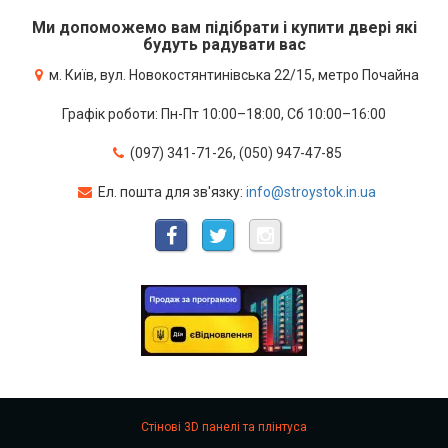
Ми допоможемо вам підібрати і купити двері які
будуть радувати вас
м. Київ, вул. Новокостянтинівська 22/15, метро Почайна
Графік роботи: Пн-Пт 10:00–18:00, Сб 10:00–16:00
(097) 341-71-26, (050) 947-47-85
Ел. пошта для зв'язку:
info@stroystok.in.ua
Стінові 3D панелі та плінтуса