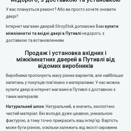
REDFORT (Редфорт)
LEADOR (Леадор)
У вас планується ремонт? Або ви просто хочете оновити
двері?
Abwehr (Абвер)
Leador Express (Леадор Експрес)
Інтернет магазин дверей StroyStok допоможе Вам
купити
міжкімнатні та вхідні двері в Путивлі
недорого, з
Міністерство Дверей
Leador Gloss
доставкою та встановленням.
Bulat (Булат)
Darumi (Дарумі)
Продаж і установка вхідних і
міжкімнатних дверей в Путивлі від
BEREZ (Берез)
відомих виробників
Екодверка (з масиву сосни)
Виробники пропонують масу різних варіантів, але найбільше
MAGDA (Магда)
Статус (Status Doors)
запитань у покупців пов'язано з матеріалами. У нас можна
купити двері в інтернет магазині в Путивлі з доставкою з
ARTIZ (Артиз)
таких матеріалів:
Estet Doors (Естет Дорс)
Натуральний шпон
. Натуральний, а значить, екологічно
Протипожежні двері
Стильні Двері
чистий матеріал. Він володіє дуже цікавою, унікальною
фактурою, а тому точно прикрасить ваш інтер'єр. Вартість
Технічні двері
StilDoors (СтілДорс)
може бути різною, оскільки залежить від якості сировини.