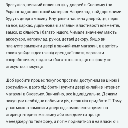
Зрозуміло, великий вплив на ціну дверей в Сновську і по
City Line Express
Україні надає зовнішній матеріал. Наприклад, найдорожчими
будуть двері з масиву. Внутрішня частина дверей, це, перш
Syndicate Doors (Сіндікат Дорс)
за все, каркас, ущільнювачі, загальні властивості елементів,
замки, їх кількість і багато іншого. Чимале значення мають
STDM
аксесуари, наприклад, ручки, деталі декору. Якщо ви
плануєте замовити двері в звичайному магазині, в вартість
Gorgania (Горганія)
також увійде відсоток від орендної плати, зарплати
співробітникам, податки і багато іншого, що по факту не
Verto (Верто)
стосується покупця.
Щоб зробити процес покупок простим, доступним за ціною і
EcoDoors (Екодорс)
зрозумілим, варто підібрати і купити двері онлайн в інтернет
магазині в Сновську. Звичайно, все індивідуально. Деяким
покупцям необхідно побачити річ, перш ніж придбати її. Тому
у нас можна замовити двері під замовлення прямо на
сторінці інтернет магазину або повідомити про це
менеджеру по телефону, а потім подивитися її на власні очі.