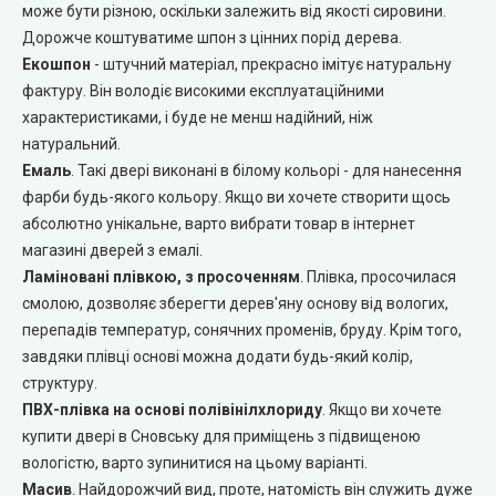
може бути різною, оскільки залежить від якості сировини.
Дорожче коштуватиме шпон з цінних порід дерева.
Двері прихованого монтажу
Екошпон
- штучний матеріал, прекрасно імітує натуральну
фактуру. Він володіє високими експлуатаційними
DOORIS (Доріс)
характеристиками, і буде не менш надійний, ніж
натуральний.
BRAMA (Брама)
Емаль
. Такі двері виконані в білому кольорі - для нанесення
фарби будь-якого кольору. Якщо ви хочете створити щось
OMEGA (Омега)
абсолютно унікальне, варто вибрати товар в інтернет
магазині дверей з емалі.
MSDoors (МСДорс)
Ламіновані плівкою, з просоченням
. Плівка, просочилася
смолою, дозволяє зберегти дерев'яну основу від вологих,
перепадів температур, сонячних променів, бруду. Крім того,
KFD (КФД)
завдяки плівці основі можна додати будь-який колір,
структуру.
GRAND (Гранд)
ПВХ-плівка на основі полівінілхлориду
. Якщо ви хочете
купити двері в Сновську для приміщень з підвищеною
LUXDOORS (ЛюксДорс)
вологістю, варто зупинитися на цьому варіанті.
Масив
. Найдорожчий вид, проте, натомість він служить дуже