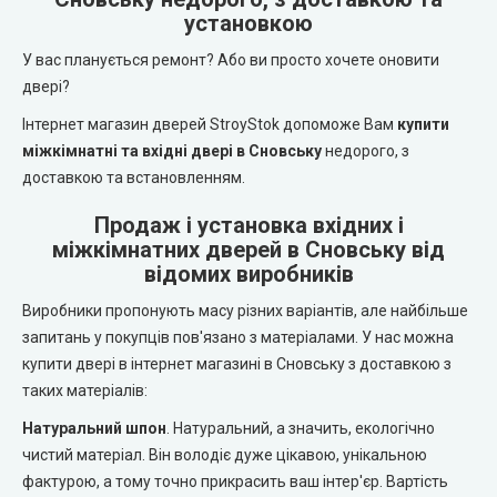
REDFORT (Редфорт)
установкою
LEADOR (Леадор)
У вас планується ремонт? Або ви просто хочете оновити
Abwehr (Абвер)
Leador Express (Леадор Експрес)
двері?
Інтернет магазин дверей StroyStok допоможе Вам
купити
Міністерство Дверей
Leador Gloss
міжкімнатні та вхідні двері в Сновську
недорого, з
доставкою та встановленням.
Bulat (Булат)
Darumi (Дарумі)
Продаж і установка вхідних і
BEREZ (Берез)
міжкімнатних дверей в Сновську від
Екодверка (з масиву сосни)
відомих виробників
MAGDA (Магда)
Виробники пропонують масу різних варіантів, але найбільше
Статус (Status Doors)
запитань у покупців пов'язано з матеріалами. У нас можна
ARTIZ (Артиз)
купити двері в інтернет магазині в Сновську з доставкою з
Estet Doors (Естет Дорс)
таких матеріалів:
Протипожежні двері
Стильні Двері
Натуральний шпон
. Натуральний, а значить, екологічно
чистий матеріал. Він володіє дуже цікавою, унікальною
Технічні двері
фактурою, а тому точно прикрасить ваш інтер'єр. Вартість
StilDoors (СтілДорс)