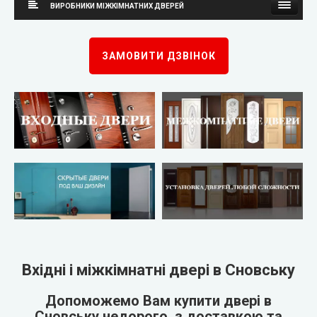
ВИРОБНИКИ МІЖКІМНАТНИХ ДВЕРЕЙ
Каскад
Neman (Неман)
ЗАМОВИТИ ДЗВІНОК
Steelguard
New Style (Новий Стиль)
Arma (Арма)
Оміс
STRAJ (Страж)
KORFAD (Корфад)
Qdoors (Кью Дорс)
Korfad Express (Корфад Експрес)
FORT (Форт)
Korfad Excellence (фарба)
Двері України
Terminus (Термінус)
▼
Вхідні і міжкімнатні двері в Сновську
Very Dveri (Вері Двері)
Papa Carlo (Папа Карло)
▼
Допоможемо Вам купити двері в
Сновську недорого, з доставкою та