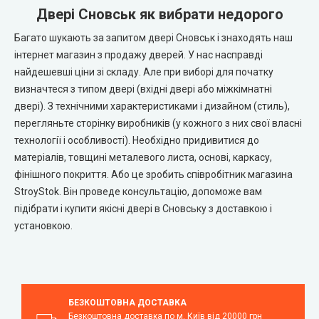
Двері Сновськ як вибрати недорого
Багато шукають за запитом двері Сновськ і знаходять наш
інтернет магазин з продажу дверей. У нас насправді
найдешевші ціни зі складу. Але при виборі для початку
визначтеся з типом двері (вхідні двері або міжкімнатні
двері). З технічними характеристиками і дизайном (стиль),
перегляньте сторінку виробників (у кожного з них свої власні
технології і особливості). Необхідно придивитися до
матеріалів, товщині металевого листа, основі, каркасу,
фінішного покриття. Або це зробить співробітник магазина
StroyStok. Він проведе консультацію, допоможе вам
підібрати і купити якісні двері в Сновську з доставкою і
установкою.
БЕЗКОШТОВНА ДОСТАВКА
Безкоштовна доставка по м. Київ від 20000 грн