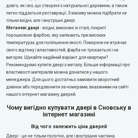
Portalino Doors (Порталіно)
довго, як і всі, що створені з натуральної деревини, а також
легко піддається реставрації. З масиву можна підібрати не
Rezult
тільки вхідні, але і внутрішні двері.
Металеві двері
- вхідні, виконані зі сталі, покриті
CITY (Сіті фарбовані двері)
порошковою фарбою, яку запікають при високих
температурах для поліпшення якості. Поверхня не втрачає
свого відтінку і властивостей, фарба не тріскається і не
Free Style doors (Фрі Стайл під фарбування)
вигоряє. Шукайте надійний варіант для квартири?
Рекомендуємо купити двері з металу. Більше інформації про
Контур
властивості матеріалів можна дізнатися у нашого
менеджера. Для цього достатньо замовити зворотний
Danapris Doors (Данапріс Дорс)
дзвінок або передзвонити за номерами, вказаними на сайті
нашого інтернет магазину дверей.
DRUID (Друід)
Чому вигідно купувати двері в Сновську в
інтернет магазині
Europe Doors
Від чого залежить ціна дверей
City Line
Двері - це не тільки полотно, але і внутрішня частина.