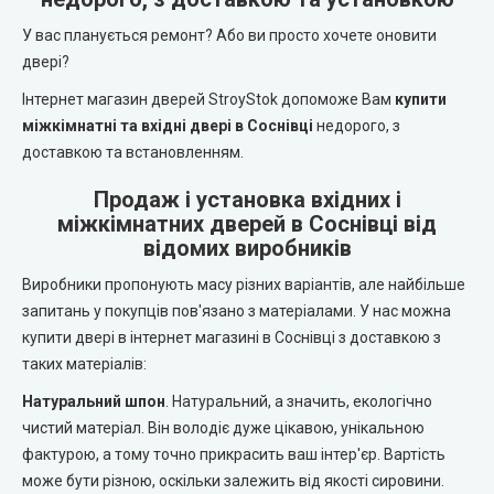
REDFORT (Редфорт)
LEADOR (Леадор)
У вас планується ремонт? Або ви просто хочете оновити
двері?
Abwehr (Абвер)
Leador Express (Леадор Експрес)
Інтернет магазин дверей StroyStok допоможе Вам
купити
міжкімнатні та вхідні двері в Соснівці
недорого, з
Міністерство Дверей
Leador Gloss
доставкою та встановленням.
Bulat (Булат)
Darumi (Дарумі)
Продаж і установка вхідних і
міжкімнатних дверей в Соснівці від
BEREZ (Берез)
відомих виробників
Екодверка (з масиву сосни)
Виробники пропонують масу різних варіантів, але найбільше
MAGDA (Магда)
Статус (Status Doors)
запитань у покупців пов'язано з матеріалами. У нас можна
купити двері в інтернет магазині в Соснівці з доставкою з
ARTIZ (Артиз)
таких матеріалів:
Estet Doors (Естет Дорс)
Натуральний шпон
. Натуральний, а значить, екологічно
Протипожежні двері
Стильні Двері
чистий матеріал. Він володіє дуже цікавою, унікальною
фактурою, а тому точно прикрасить ваш інтер'єр. Вартість
Технічні двері
StilDoors (СтілДорс)
може бути різною, оскільки залежить від якості сировини.