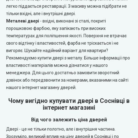
Portalino Doors (Порталіно)
легко піддається реставрації. З масиву можна підібрати не
тільки вхідні, але і внутрішні двері.
Rezult
Металеві двері
- вхідні, виконані зі сталі, покриті
порошковою фарбою, яку запікають при високих
CITY (Сіті фарбовані двері)
температурах для поліпшення якості. Поверхня не втрачає
свого відтінку і властивостей, фарба не тріскається і не
Free Style doors (Фрі Стайл під фарбування)
вигоряє. Шукайте надійний варіант для квартири?
Рекомендуємо купити двері з металу. Більше інформації про
властивості матеріалів можна дізнатися у нашого
Контур
менеджера. Для цього достатньо замовити зворотний
дзвінок або передзвонити за номерами, вказаними на сайті
Danapris Doors (Данапріс Дорс)
нашого інтернет магазину дверей.
DRUID (Друід)
Чому вигідно купувати двері в Соснівці в
інтернет магазині
Europe Doors
Від чого залежить ціна дверей
Двері - це не тільки полотно, але і внутрішня частина.
City Line
Зрозуміло, великий вплив на ціну дверей в Соснівці і по