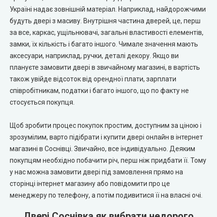
Україні надає зовнішній матеріал. Наприклад, найдорожчими
City Line Express
будуть двері з масиву. Внутрішня частина дверей, це, перш
за все, каркас, ущільнювачі, загальні властивості елементів,
Syndicate Doors (Сіндікат Дорс)
замки, їх кількість і багато іншого. Чимале значення мають
аксесуари, наприклад, ручки, деталі декору. Якщо ви
STDM
плануєте замовити двері в звичайному магазині, в вартість
також увійде відсоток від орендної плати, зарплати
Gorgania (Горганія)
співробітникам, податки і багато іншого, що по факту не
стосується покупця.
Verto (Верто)
Щоб зробити процес покупок простим, доступним за ціною і
зрозумілим, варто підібрати і купити двері онлайн в інтернет
EcoDoors (Екодорс)
магазині в Соснівці. Звичайно, все індивідуально. Деяким
покупцям необхідно побачити річ, перш ніж придбати її. Тому
у нас можна замовити двері під замовлення прямо на
сторінці інтернет магазину або повідомити про це
менеджеру по телефону, а потім подивитися її на власні очі.
Двері Соснівка як вибрати недорого