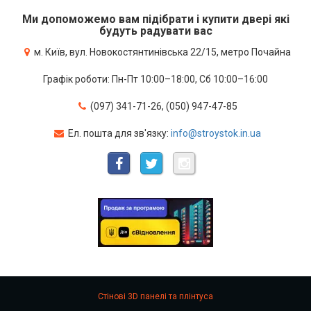
Ми допоможемо вам підібрати і купити двері які
будуть радувати вас
м. Київ, вул. Новокостянтинівська 22/15, метро Почайна
Графік роботи: Пн-Пт 10:00–18:00, Сб 10:00–16:00
(097) 341-71-26, (050) 947-47-85
Ел. пошта для зв'язку:
info@stroystok.in.ua
Стінові 3D панелі та плінтуса