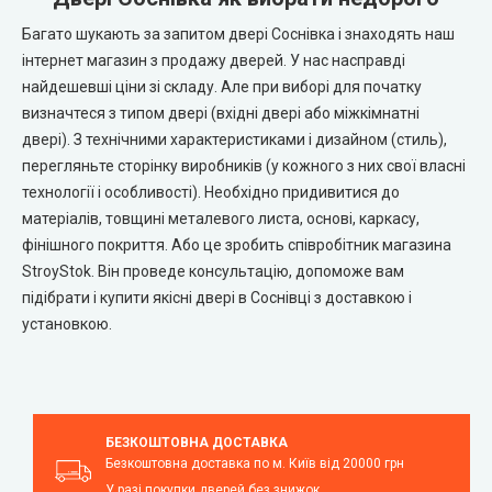
Багато шукають за запитом двері Соснівка і знаходять наш
інтернет магазин з продажу дверей. У нас насправді
найдешевші ціни зі складу. Але при виборі для початку
визначтеся з типом двері (вхідні двері або міжкімнатні
двері). З технічними характеристиками і дизайном (стиль),
перегляньте сторінку виробників (у кожного з них свої власні
технології і особливості). Необхідно придивитися до
матеріалів, товщині металевого листа, основі, каркасу,
фінішного покриття. Або це зробить співробітник магазина
StroyStok. Він проведе консультацію, допоможе вам
підібрати і купити якісні двері в Соснівці з доставкою і
установкою.
БЕЗКОШТОВНА ДОСТАВКА
Безкоштовна доставка по м. Київ від 20000 грн
У разі покупки дверей без знижок