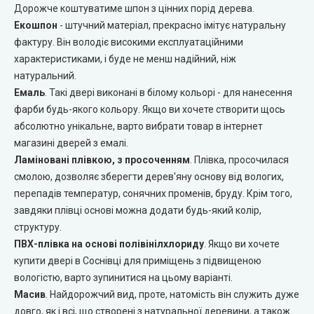
Дорожче коштуватиме шпон з цінних порід дерева.
Екошпон
- штучний матеріал, прекрасно імітує натуральну
Двері прихованого монтажу
фактуру. Він володіє високими експлуатаційними
характеристиками, і буде не менш надійний, ніж
DOORIS (Доріс)
натуральний.
Емаль
. Такі двері виконані в білому кольорі - для нанесення
BRAMA (Брама)
фарби будь-якого кольору. Якщо ви хочете створити щось
абсолютно унікальне, варто вибрати товар в інтернет
OMEGA (Омега)
магазині дверей з емалі.
Ламіновані плівкою, з просоченням
. Плівка, просочилася
MSDoors (МСДорс)
смолою, дозволяє зберегти дерев'яну основу від вологих,
перепадів температур, сонячних променів, бруду. Крім того,
KFD (КФД)
завдяки плівці основі можна додати будь-який колір,
структуру.
ПВХ-плівка на основі полівінілхлориду
. Якщо ви хочете
GRAND (Гранд)
купити двері в Соснівці для приміщень з підвищеною
вологістю, варто зупинитися на цьому варіанті.
LUXDOORS (ЛюксДорс)
Масив
. Найдорожчий вид, проте, натомість він служить дуже
довго, як і всі, що створені з натуральної деревини, а також