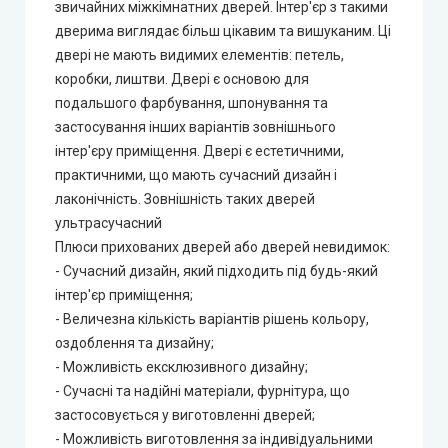
звичайних міжкімнатних дверей. Інтер'єр з такими
дверима виглядає більш цікавим та вишуканим. Ці
Syndicate Doors (Сіндікат Дорс)
двері не мають видимих ​​елементів: петель,
коробки, лиштви. Двері є основою для
STDM
подальшого фарбування, шпонування та
застосування інших варіантів зовнішнього
інтер'єру приміщення. Двері є естетичними,
Gorgania (Горганія)
практичними, що мають сучасний дизайн і
лаконічність. Зовнішність таких дверей
Verto (Верто)
ультрасучасний
Плюси прихованих дверей або дверей невидимок:
EcoDoors (Екодорс)
- Сучасний дизайн, який підходить під будь-який
інтер'єр приміщення;
- Величезна кількість варіантів рішень кольору,
оздоблення та дизайну;
- Можливість ексклюзивного дизайну;
- Сучасні та надійні матеріали, фурнітура, що
застосовується у виготовленні дверей;
- Можливість виготовлення за індивідуальними