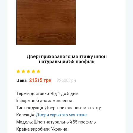
Двері прихованого монтажу
DOORIS (Доріс)
BRAMA (Брама)
OMEGA (Омега)
Двері прихованого монтажу шпон
натуральний 55 профіль
MSDoors (МСДорс)
21515 грн
Цена
22500 грн
KFD (КФД)
Термін доставки: Від 1 до 5 днів
GRAND (Гранд)
Інформація для замовлення
Тип продукції
:
Двері прихованого монтажу
LUXDOORS (ЛюксДорс)
Колекція
:
Двери скрытого монтажа
Модель
:
Шпон натуральный 55 профиль
Portalino Doors (Порталіно)
Країна виробник
:
Украина