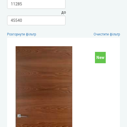
до
Leador Express (Леадор Експрес)
Leador Gloss
Розгорнути фільтр
Очистити фільтр
Darumi (Дарумі)
Екодверка (з масиву сосни)
New
Статус (Status Doors)
Estet Doors (Естет Дорс)
Стильні Двері
StilDoors (СтілДорс)