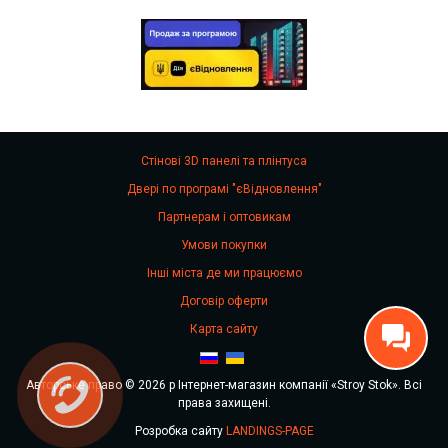
Стінові 3D панелі та плінтуса
Двері по програмі "єВідновлення"
Партнерам і оптовикам
Умови покупки
Інші міста де ми працюємо
Договір оферти
Карта сайту
Авторське право © 2026 р Інтернет-магазин компанії «Stroy Stok». Всі
права захищені.
Розробка сайту
LANDINGS-PAGE