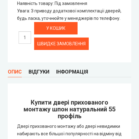
Наявність товару
:
Під замовлення
Rezult
Увага
:
З приводу додаткової комплектації дверей,
будь ласка, уточнюйте у менеджерів по телефону.
CITY (Сіті фарбовані двері)
Free Style doors (Фрі Стайл під фарбування)
ШВИДКЕ ЗАМОВЛЕННЯ
Контур
ОПИС
ВІДГУКИ
ІНФОРМАЦІЯ
Danapris Doors (Данапріс Дорс)
DRUID (Друід)
Купити двері прихованого
Europe Doors
монтажу шпон натуральний 55
профіль
City Line
Двері прихованого монтажу або двері невидимки
набирають все більшої популярності на відміну від
City Line Express