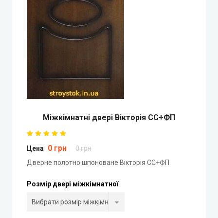
Двері прихованого монтажу
DOORIS (Доріс)
BRAMA (Брама)
OMEGA (Омега)
MSDoors (МСДорс)
Міжкімнатні двері Вікторія СС+ФП
KFD (КФД)
0 грн
Цена
0 грн
GRAND (Гранд)
Дверне полотно шпоноване Вікторія СС+ФП
LUXDOORS (ЛюксДорс)
Розмір двері міжкімнатної
Portalino Doors (Порталіно)