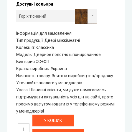
Доступні кольори
Rezult
CITY (Сіті фарбовані двері)
Інформація для замовлення
Free Style doors (Фрі Стайл під фарбування)
Тип продукції
:
Двері міжкімнатні
Колекція
:
Классика
Модель
:
Дверное полотно шпонированное
Контур
Виктория СС+ФП
Країна виробник
:
Украина
Danapris Doors (Данапріс Дорс)
Наявність товару
:
Знято із виробництва/продажу.
Уточнюйте аналоги у менеджерів.
DRUID (Друід)
Увага
:
Шановні клієнти, ми дуже намагаємось
підтримувати актуальність усіх цін на сайті, проте
Europe Doors
просимо вас уточнювати їх у телефонному режимі
у менеджерів!
City Line
City Line Express