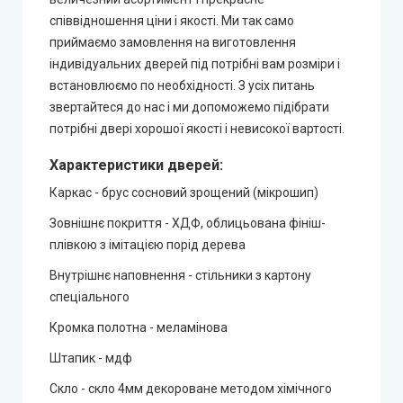
співвідношення ціни і якості. Ми так само
приймаємо замовлення на виготовлення
індивідуальних дверей під потрібні вам розміри і
встановлюємо по необхідності. З усіх питань
звертайтеся до нас і ми допоможемо підібрати
потрібні двері хорошої якості і невисокої вартості.
Характеристики дверей:
Каркас - брус сосновий зрощений (мікрошип)
Зовнішнє покриття - ХДФ, облицьована фініш-
плівкою з імітацією порід дерева
Внутрішнє наповнення - стільники з картону
спеціального
Кромка полотна - меламінова
Штапик - мдф
Скло - скло 4мм декороване методом хімічного