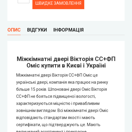
ШВИДКЕ ЗАМОВЛЕННЯ
Syndicate Doors (Сіндікат Дорс)
ОПИС
ВІДГУКИ
ІНФОРМАЦІЯ
STDM
Gorgania (Горганія)
Міжкімнатні двері Вікторія СС+ФП
Verto (Верто)
Оміс купити в Києві і Україні
Міжкімнатні двері Вікторія СС+ФП Оміс це
EcoDoors (Екодорс)
українські двері, компанія яка працює на ринку
більше 15 років. Шпоновані двері Оміс Вікторія
СС+ФП не бояться підвищеної вологості,
характеризуються міцністю і привабливим
зовнішнім виглядом. Всі міжкімнатні двері Оміс
відповідають стандартам якості і мають
сертифікати, що підтверджують це. Мають
величезний асортимент і прекрасне