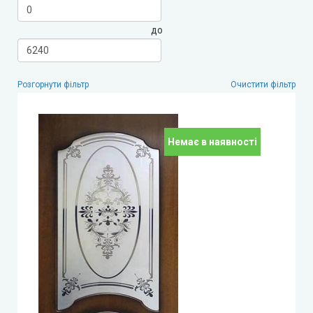
до
Leador Express (Леадор Експрес)
Leador Gloss
Розгорнути фільтр
Очистити фільтр
Darumi (Дарумі)
Екодверка (з масиву сосни)
Немає в наявності
Статус (Status Doors)
Estet Doors (Естет Дорс)
Стильні Двері
StilDoors (СтілДорс)