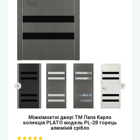
Двері прихованого монтажу
DOORIS (Доріс)
BRAMA (Брама)
OMEGA (Омега)
MSDoors (МСДорс)
KFD (КФД)
GRAND (Гранд)
Міжкімнатні двері ТМ Папа Карло
колекція PLATO модель PL-28 торець
LUXDOORS (ЛюксДорс)
алюміній срібло