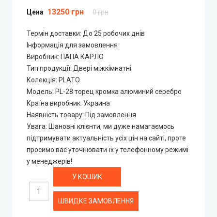
Portalino Doors (Порталіно)
13250 грн
Цена
0 грн
Rezult
Термін доставки: До 25 робочих днів
Інформація для замовлення
CITY (Сіті фарбовані двері)
Виробник
:
ПАПА КАРЛО
Тип продукції
:
Двері міжкімнатні
Колекція
:
PLATO
Free Style doors (Фрі Стайл під фарбування)
Модель
:
PL-28 торец кромка алюминий серебро
Країна виробник
:
Украина
Контур
Наявність товару
:
Під замовлення
Увага
:
Шановні клієнти, ми дуже намагаємось
Danapris Doors (Данапріс Дорс)
підтримувати актуальність усіх цін на сайті, проте
просимо вас уточнювати їх у телефонному режимі
DRUID (Друід)
у менеджерів!
Europe Doors
ШВИДКЕ ЗАМОВЛЕННЯ
City Line