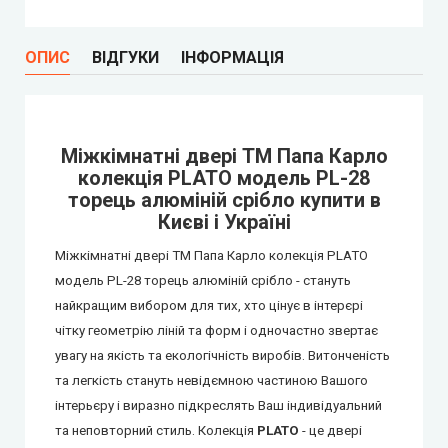
City Line Express
ОПИС
ВІДГУКИ
ІНФОРМАЦІЯ
Syndicate Doors (Сіндікат Дорс)
STDM
Міжкімнатні двері ТМ Папа Карло
колекція PLATO модель PL-28
Gorgania (Горганія)
торець алюміній срібло купити в
Києві і Україні
Verto (Верто)
Міжкімнатні двері ТМ Папа Карло колекція PLATO
модель PL-28 торець алюміній срібло - стануть
EcoDoors (Екодорс)
найкращим вибором для тих, хто цінує в інтерєрі
чітку геометрію ліній та форм і одночастно звертає
увагу на якість та екологічність виробів. Витонченість
та легкість стануть невідємною частиною Вашого
інтерьєру і виразно підкреслять Ваш індивідуальний
та неповторний стиль. Колекція
PLATO
- це двері