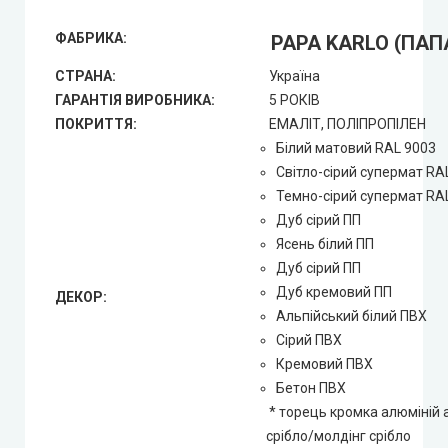
ФАБРИКА:
PAPA KARLO (ПАП
СТРАНА:
Україна
ГАРАНТІЯ ВИРОБНИКА:
5 РОКІВ
ПОКРИТТЯ:
ЕМАЛІТ, ПОЛІПРОПІЛЕН
Білий матовий RAL 9003
Світло-сірий супермат RA
Темно-сірий супермат RA
Дуб сірий ПП
Ясень білий ПП
Дуб сірий ПП
Дуб кремовий ПП
ДЕКОР:
Альпійський білий ПВХ
Сірий ПВХ
Кремовий ПВХ
Бетон ПВХ
* торець кромка алюміній
срібло/молдінг срібло