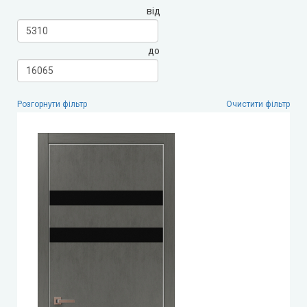
від
LEADOR (Леадор)
до
Leador Express (Леадор Експрес)
Leador Gloss
Розгорнути фільтр
Очистити фільтр
Darumi (Дарумі)
Екодверка (з масиву сосни)
Статус (Status Doors)
Estet Doors (Естет Дорс)
Стильні Двері
StilDoors (СтілДорс)