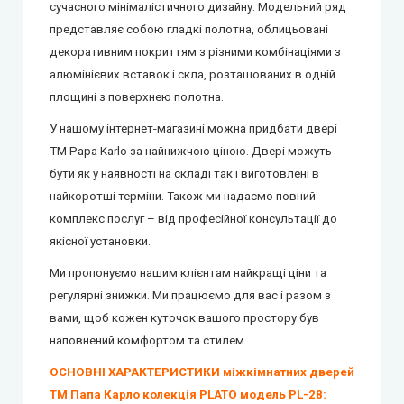
сучасного мінімалістичного дизайну. Модельний ряд
представляє собою гладкі полотна, облицьовані
декоративним покриттям з різними комбінаціями з
алюмінієвих вставок і скла, розташованих в одній
площині з поверхнею полотна.
У нашому інтернет-магазині можна придбати двері
ТМ Papa Karlo за найнижчою ціною. Двері можуть
бути як у наявності на складі так і виготовлені в
найкоротші терміни. Також ми надаємо повний
комплекс послуг – від професійної консультації до
якісної установки.
Ми пропонуємо нашим клієнтам найкращі ціни та
регулярні знижки.
Ми працюємо для вас і разом з
вами, щоб кожен куточок вашого простору був
наповнений комфортом та стилем.
ОСНОВНІ ХАРАКТЕРИСТИКИ міжкімнатних дверей
ТМ Папа Карло колекція PLATO модель PL-28: