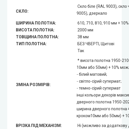
Скло біле (RAL 9003), скло
СКЛО:
9005), дзеркало
ШИРИНА ПОЛОТНА:
610, 710, 810, 910 мм + 10%
ВИСОТА ПОЛОТНА:
2000 мм
ТОВЩИНА ПОЛОТНА:
38 мм
ТИП ПОЛОТНА:
БЕЗ ЧВЕРТІ, Щитові
Так
* висота полотна 1950-210
10мм або 50мм) + 10% можл
- білий матовий;
- світло-сірий супермат;
ЗМІНА РОЗМІРІВ:
- темно-сірий супермат
інші кольори декорів макс
дверного полотна 1950-20
ширина дверного полотна 
кроком10мм або 50мм) + 1
ВРІЗКА ПІД МЕХАНІЗМ:
Ні (можливо за додаткову 