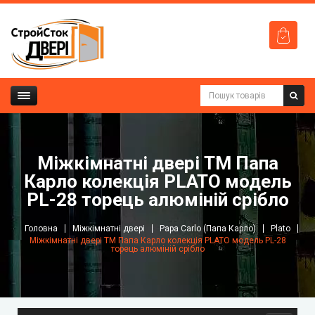
Міжкімнатні двері ТМ Папа
Карло колекція PLATO модель
PL-28 торець алюміній срібло
Головна
Міжкімнатні двері
Papa Carlo (Папа Карло)
Plato
Міжкімнатні двері ТМ Папа Карло колекція PLATO модель PL-28
торець алюміній срібло