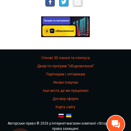
Стінові 3D панелі та плінтуса
Двері по програмі "єВідновлення"
Партнерам і оптовикам
Умови покупки
Інші міста де ми працюємо
Договір оферти
Карта сайту
Авторське право © 2026 р Інтернет-магазин компанії «Stroy Stok». Всі
права захищені.