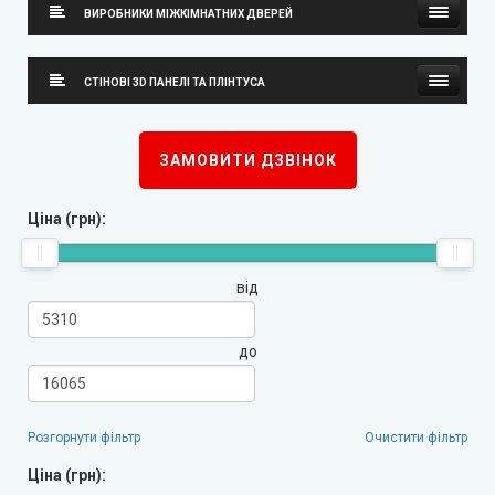
ВИРОБНИКИ МІЖКІМНАТНИХ ДВЕРЕЙ
Neman (Неман)
СТІНОВІ 3D ПАНЕЛІ ТА ПЛІНТУСА
New Style (Новий Стиль)
Стінові 3D панелі
ЗАМОВИТИ ДЗВІНОК
Оміс
Плінтуса
Ціна (грн):
KORFAD (Корфад)
від
Korfad Express (Корфад Експрес)
Korfad Excellence (фарба)
до
Terminus (Термінус)
▼
Розгорнути фільтр
Очистити фільтр
Papa Carlo (Папа Карло)
▼
Ціна (грн):