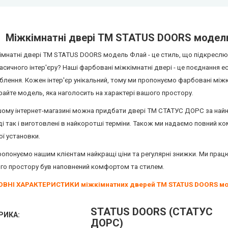
Міжкімнатні двері ТМ STATUS DOORS модель Ф
імнатні двері ТМ STATUS DOORS модель Флай -
це стиль, що підкреслює
асичного інтер'єру? Наші фарбовані міжкімнатні двері - це поєднання ес
блення.
Кожен інтер'єр унікальний, тому ми пропонуємо фарбовані міжк
айте модель, яка наголосить на характері вашого простору.
шому інтернет-магазині можна придбати двері ТМ СТАТУС ДОРС за найни
і так і виготовлені в найкоротші терміни. Також ми надаємо повний ко
ої установки.
ропонуємо нашим клієнтам найкращі ціни та регулярні знижки.
Ми працю
го простору був наповнений комфортом та стилем.
ВНІ ХАРАКТЕРИСТИКИ міжкімнатних дверей ТМ STATUS DOORS мо
STATUS DOORS (СТАТУС
РИКА:
ДОРС)