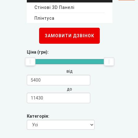
Стінові 3D Панелі
New Style (Новий Стиль)
Плінтуса
Оміс
Стінові 3D панелі
ЗАМОВИТИ ДЗВІНОК
KORFAD (Корфад)
Плінтуса
Ціна (грн):
Korfad Express (Корфад Експрес)
від
Korfad Excellence (фарба)
до
Terminus (Термінус)
▼
Papa Carlo (Папа Карло)
▼
Категорія:
LEADOR (Леадор)