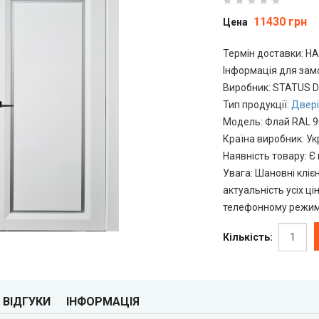
11430 грн
Цена
Термін доставки: Н
Інформація для за
Виробник
:
STATUS 
Тип продукції
:
Двері
Модель
:
Флай RAL 
Країна виробник
:
Ук
Наявність товару
:
Є 
Увага
:
Шановні кліє
актуальність усіх ці
телефонному режимі
Кількість:
ВІДГУКИ
ІНФОРМАЦІЯ