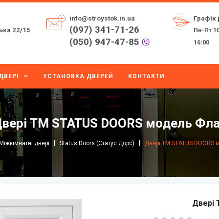
info@stroystok.in.ua
Графік 
(097) 341-71-26
ька 22/15
Пн-Пт 10
(050) 947-47-85
16:00
ДВЕРІ
УСТАНОВКА ДВЕРЕЙ
КОНТАКТИ
вері ТМ STATUS DOORS модель Фл
Міжкімнатні двері
Status Doors (Статус Дорс)
Двері ТМ STATUS DOORS 
Двері