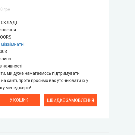
0 грн
А СКЛАДІ
мовлення
DOORS
 міжкімнатні
9003
раина
в наявності
нти, ми дуже намагаємось підтримувати
н на сайті, проте просимо вас уточнювати їх у
 у менеджерів!
ШВИДКЕ ЗАМОВЛЕННЯ