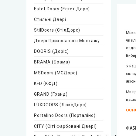
Estet Doors (Естет Дорс)
Стильні Двері
StilDoors (СтілДорс)
Міжк
чи кл
Двері Прихованого Монтажу
оздо
DOORIS (Доріс)
Вибир
BRAMA (Брама)
У на
MSDoors (МСДорс)
склад
якісн
KFD (КФД)
Ми п
GRAND (Гранд)
вашо
LUXDOORS (ЛюксДорс)
ОСНО
Portalino Doors (Порталіно)
CITY (Сіті Фарбовані Двері)
ФАБ