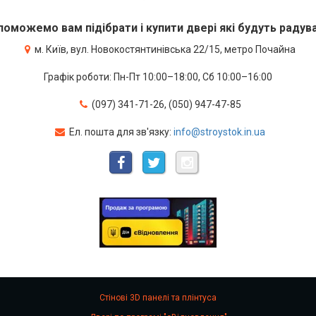
оможемо вам підібрати і купити двері які будуть радув
м. Київ, вул. Новокостянтинівська 22/15, метро Почайна
Графік роботи: Пн-Пт 10:00–18:00, Сб 10:00–16:00
(097) 341-71-26, (050) 947-47-85
Ел. пошта для зв'язку:
info@stroystok.in.ua
Стінові 3D панелі та плінтуса