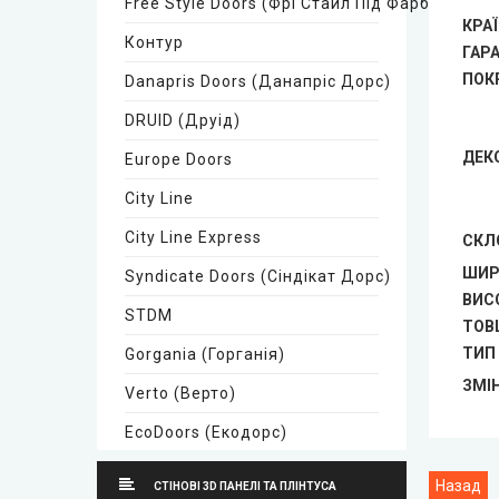
Free Style Doors (Фрі Стайл Під Фарбування)
КРАЇ
Контур
ГАР
ПОК
Danapris Doors (Данапріс Дорс)
DRUID (Друід)
ДЕК
Europe Doors
City Line
City Line Express
СКЛ
ШИР
Syndicate Doors (Сіндікат Дорс)
ВИС
STDM
ТОВ
ТИП
Gorgania (Горганія)
ЗМІН
Verto (Верто)
EcoDoors (Екодорс)
Neman (Неман)
СТІНОВІ 3D ПАНЕЛІ ТА ПЛІНТУСА